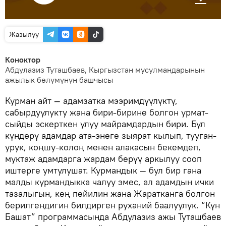
Жазылуу
Коноктор
Абдулазиз Туташбаев, Кыргызстан мусулмандарынын
ажылык бөлүмүнүн башчысы
Курман айт — адамзатка мээримдүүлүктү,
сабырдуулукту жана бири-бирине болгон урмат-
сыйды эскерткен улуу майрамдардын бири. Бул
күндөрү адамдар ата-энеге зыярат кылып, тууган-
урук, коңшу-колоң менен алакасын бекемдеп,
муктаж адамдарга жардам берүү аркылуу сооп
иштерге умтулушат. Курмандык — бул бир гана
малды курмандыкка чалуу эмес, ал адамдын ички
тазалыгын, кең пейилин жана Жаратканга болгон
берилгендигин билдирген руханий баалуулук. “Күн
Башат” программасында Абдулазиз ажы Туташбаев