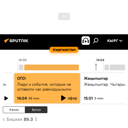
КЫРГ
Кыргызстан
14:00
14:54
ОГО!
Жаңылыктар
уск
Люди и события, которые не
Жаңылыктар. Чыгарыл
оставили нас равнодушными
эфир
14:04
15:01
38 мин
3 мин
Кечээ
Бүгүн
г. Бишкек
89.3