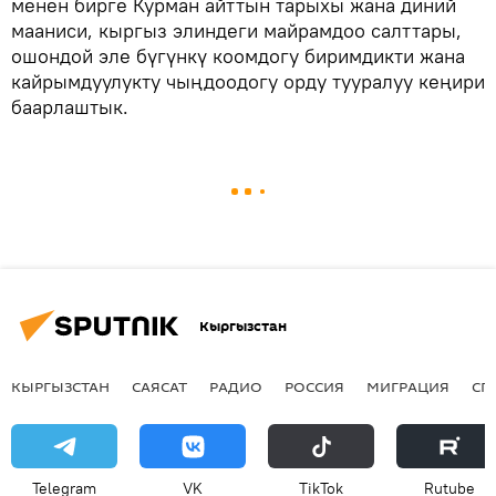
менен бирге Курман айттын тарыхы жана диний
мааниси, кыргыз элиндеги майрамдоо салттары,
ошондой эле бүгүнкү коомдогу биримдикти жана
кайрымдуулукту чыңдоодогу орду тууралуу кеңири
баарлаштык.
Кыргызстан
КЫРГЫЗСТАН
САЯСАТ
РАДИО
РОССИЯ
МИГРАЦИЯ
СП
Telegram
VK
ТikТоk
Rutube