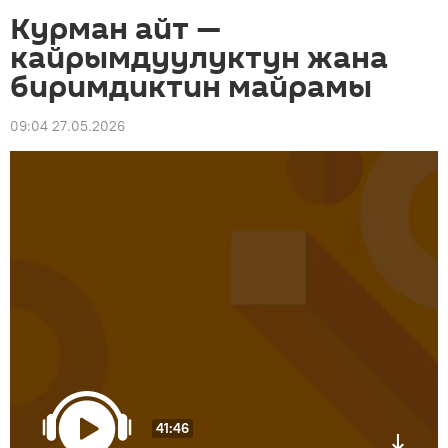
Курман айт —
кайрымдуулуктун жана
биримдиктин майрамы
09:04 27.05.2026
41:46