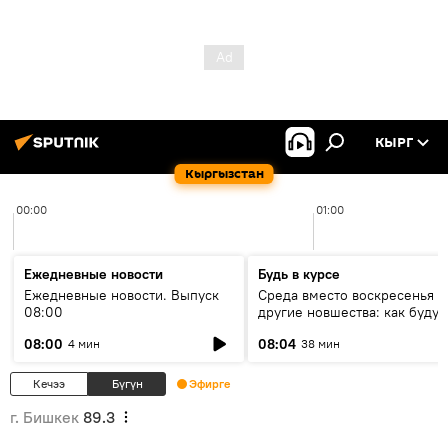
КЫРГ
Кыргызстан
00:00
01:00
Ежедневные новости
Будь в курсе
Ежедневные новости. Выпуск
Среда вместо воскресенья и
08:00
другие новшества: как будут
проходить выборы в КР?
08:00
08:04
4 мин
38 мин
Кечээ
Бүгүн
Эфирге
г. Бишкек
89.3