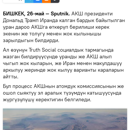
БИШКЕК, 26-май — Sputnik.
АКШ президенти
Дональд Трамп Иранда калган бардык байытылган
уран дароо АКШга өткөрүп берилиши керек
экенин же толугу менен жок кылынышы
зарылдыгын билдирди.
Ал өзүнүн Truth Social социалдык тармагында
жазган билдирүүсүндө уранды же АКШ алып
чыгып жок кыларын, же Иран менен макулдашуу
аркылуу жеринде жок кылуу варианты караларын
айтты.
Бул процесс АКШнын атомдук комиссиясынын же
ошол сыяктуу эл аралык түзүмдүн катышуусунда
жүргүзүлүшү керектигин белгиледи.