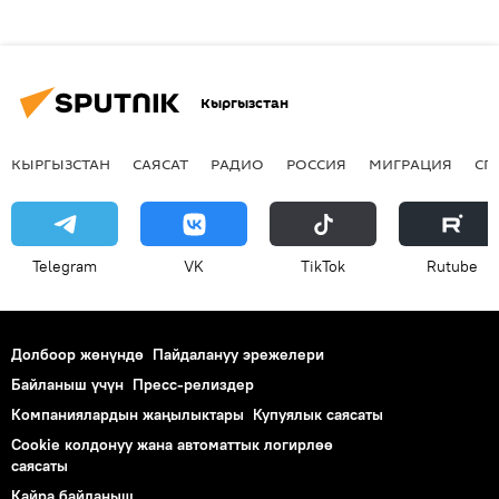
Кыргызстан
КЫРГЫЗСТАН
САЯСАТ
РАДИО
РОССИЯ
МИГРАЦИЯ
СП
Telegram
VK
ТikТоk
Rutube
Долбоор жөнүндө
Пайдалануу эрежелери
Байланыш үчүн
Пресс-релиздер
Компаниялардын жаңылыктары
Купуялык саясаты
Cookie колдонуу жана автоматтык логирлөө
саясаты
Кайра байланыш