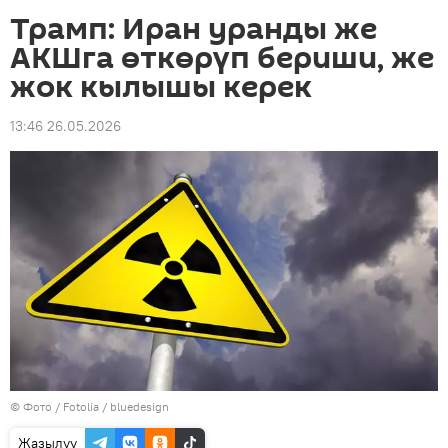
Трамп: Иран уранды же
АКШга өткөрүп бериши, же
жок кылышы керек
13:46 26.05.2026
© Фото /
Fotolia / bluedesign
Жазылуу