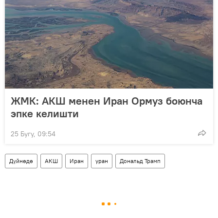
ЖМК: АКШ менен Иран Ормуз боюнча
эпке келишти
25 Бугу, 09:54
Дүйнөдө
АКШ
Иран
уран
Дональд Трамп