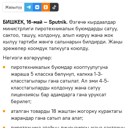
Жазылуу
БИШКЕК, 16-май — Sputnik.
Өзгөчө кырдаалдар
министрлиги пиротехникалык буюмдарды сатуу,
сактоо, ташуу, колдонуу, алып кирүү жана жок
кылуу тартиби жөнгө салынарын билдирди. Жаңы
эрежелер коомдук талкууга коюлду.
Негизги өзгөрүүлөр:
пиротехникалык буюмдар кооптуулугуна
жараша 5 класска бөлүнүп, калкка 1-3-
класстагылары гана сатылат. Ал эми 4-5-
класстагыларды колдонуу жана сатуу
лицензиясы бар адамдарга гана уруксат
берилет;
аталган товарды 18 жаштан жогорку курактагы
жарандар гана сатып ала алат;
пиротехника атайын лицензиясы жана сактоочу