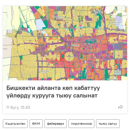
Бишкекти айланта көп кабаттуу
үйлөрдү курууга тыюу салынат
11 Бугу, 15:43
Кыргызстан
ӨКМ
фейерверк
пиротехника
тыюу салуу