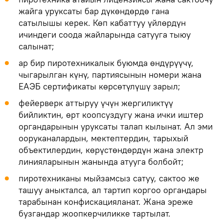
жайга уруксаты бар дүкөндөрдө гана
сатылышы керек. Көп кабаттуу үйлөрдүн
ичиндеги соода жайларында сатууга тыюу
салынат;
ар бир пиротехникалык буюмда өндүрүүчү,
чыгарылган күнү, партиясынын номери жана
ЕАЭБ сертификаты көрсөтүлүшү зарыл;
фейерверк аттыруу үчүн жергиликтүү
бийликтин, өрт коопсуздугу жана ички иштер
органдарынын уруксаты талап кылынат. Ал эми
ооруканалардын, мектептердин, тарыхый
объектилердин, көрүстөндөрдүн жана электр
линияларынын жанында атууга болбойт;
пиротехниканы мыйзамсыз сатуу, сактоо же
ташуу аныкталса, ал тартип коргоо органдары
тарабынан конфискацияланат. Жана эреже
бузгандар жоопкерчиликке тартылат.