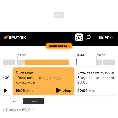
КЫРГ
Кыргызстан
19:00
19:44
20:00
Стоп кадр
Ежедневные новости
19:00
"Окен ава" — жайдын элдик
Ежедневные новости. 
комедиясы
20:00
эфир
19:05
20:00
34 мин
4 мин
Кечээ
Бүгүн
г. Бишкек
89.3