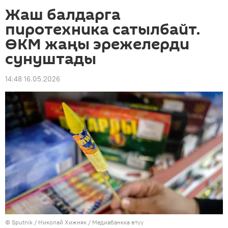
Жаш балдарга
пиротехника сатылбайт.
ӨКМ жаңы эрежелерди
сунуштады
14:48 16.05.2026
©
Sputnik
/ Николай Хижняк
/
Медиабанкка өтүү