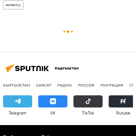
өзгөртүү
Кыргызстан
КЫРГЫЗСТАН
САЯСАТ
РАДИО
РОССИЯ
МИГРАЦИЯ
СП
Telegram
VK
ТikТоk
Rutube