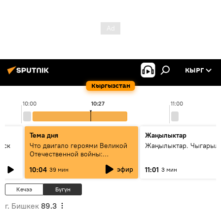
КЫРГ
Кыргызстан
10:00
10:27
11:00
Тема дня
Жаңылыктар
уск
Что двигало героями Великой
Жаңылыктар. Чыгарылы
Отечественной войны:
вспоминая Чолпонбая
эфир
10:04
11:01
39 мин
3 мин
Тулебердиева
Кечээ
Бүгүн
г. Бишкек
89.3