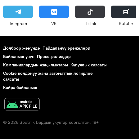
Telegram
VK
ТikТоk
Rutube
Долбоор жөнүндө
Пайдалануу эрежелери
Байланыш үчүн
Пресс-релиздер
Компаниялардын жаңылыктары
Купуялык саясаты
Cookie колдонуу жана автоматтык логирлөө
саясаты
Кайра байланыш
© 2026 Sputnik Бардык укуктар корголгон. 18+