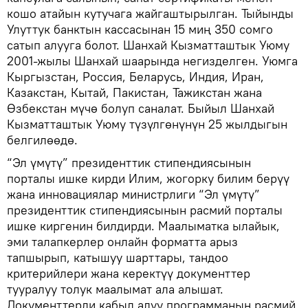
кошо атайын кутучага жайгаштырылган. Тыйынды
Улуттук банктын кассасынан 15 миң 350 сомго
сатып алууга болот. Шанхай Кызматташтык Уюму
2001-жылы Шанхай шаарында негизделген. Уюмга
Кыргызстан, Россия, Беларусь, Индия, Иран,
Казакстан, Кытай, Пакистан, Тажикстан жана
Өзбекстан мүчө болуп саналат. Быйыл Шанхай
Кызматташтык Уюму түзүлгөнүнүн 25 жылдыгын
белгилөөдө.
“Эл үмүтү” президенттик стипендиясынын
порталы ишке кирди Илим, жогорку билим берүү
жана инновациялар министрлиги “Эл үмүтү”
президенттик стипендиясынын расмий порталы
ишке киргенин билдирди. Маалыматка ылайык,
эми талапкерлер онлайн форматта арыз
тапшырып, катышуу шарттары, тандоо
критерийлери жана керектүү документтер
тууралуу толук маалымат ала алышат.
Документтерди кабыл алуу программанын расмий