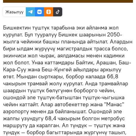
Жазылуу
Бишкектин түштүк тарабына эки айланма жол
курулат. Бул тууралуу Бишкек шаарынын 2050-
жылга чейинки башкы планында айтылат. Алардын
бири ылдам жүрүүчү магистралдык трасса болсо,
экинчиси жол чырак, аялдамасы менен кадимки
жол болот. Унаа каттамдары Байтик, Арашан, Баш-
Кара-Суу жана Беш-Күнгөй айылдары аркылуу
өтөт. Мындан сырткары, борбор калаада 66,8
чакырым трамвай жолу курулат. Анда трамвайлар
шаардын түштүк бөлүгүнөн борборго чейин,
ошондой эле түштүк-батыштан түштүк-чыгышка
чейин каттайт. Алар автобекеттер жана "Манас"
аэропорту менен да байланышат. Ошондой эле
жалпы узундугу 68,4 чакырым болгон метробус
маршруту да каралган. Ал түндүк — түштүк жана
түндүк — борбор багыттарында жүргүнчү ташып,