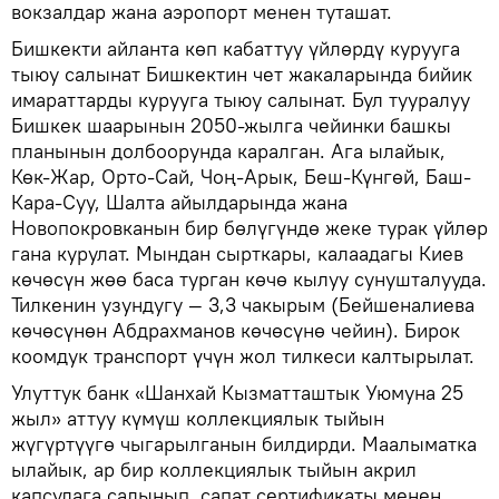
вокзалдар жана аэропорт менен туташат.
Бишкекти айланта көп кабаттуу үйлөрдү курууга
тыюу салынат Бишкектин чет жакаларында бийик
имараттарды курууга тыюу салынат. Бул тууралуу
Бишкек шаарынын 2050-жылга чейинки башкы
планынын долбоорунда каралган. Ага ылайык,
Көк-Жар, Орто-Сай, Чоң-Арык, Беш-Күнгөй, Баш-
Кара-Суу, Шалта айылдарында жана
Новопокровканын бир бөлүгүндө жеке турак үйлөр
гана курулат. Мындан сырткары, калаадагы Киев
көчөсүн жөө баса турган көчө кылуу сунушталууда.
Тилкенин узундугу — 3,3 чакырым (Бейшеналиева
көчөсүнөн Абдрахманов көчөсүнө чейин). Бирок
коомдук транспорт үчүн жол тилкеси калтырылат.
Улуттук банк «Шанхай Кызматташтык Уюмуна 25
жыл» аттуу күмүш коллекциялык тыйын
жүгүртүүгө чыгарылганын билдирди. Маалыматка
ылайык, ар бир коллекциялык тыйын акрил
капсулага салынып, сапат сертификаты менен