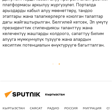
платформасы аркылуу жүргүзүлөт. Порталда
арыздарды кабыл алуу мөөнөттөрү, тандоо
этаптары жана талапкерлерге коюлган талаптар
дагы жайгаштырылган. Белгилей кетсек, Эл үмүтү
президенттик стипендиясы таланттуу жана
келечектүү жаштарды колдоого, сапаттуу билим
алууга мүмкүнчүлүк түзүүгө жана алардын
кесиптик потенциалын өнүктүрүүгө багытталган.
Кыргызстан
КЫРГЫЗСТАН
САЯСАТ
РАДИО
РОССИЯ
МИГРАЦИЯ
СП