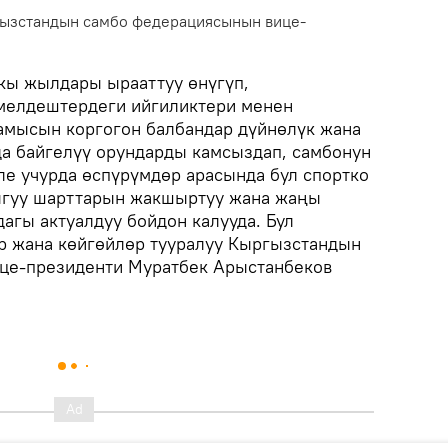
гызстандын самбо федерациясынын вице-
кы жылдары ырааттуу өнүгүп,
 мелдештердеги ийгиликтери менен
намысын коргогон балбандар дүйнөлүк жана
а байгелүү орундарды камсыздап, самбонун
ле учурда өспүрүмдөр арасында бул спортко
ыгуу шарттарын жакшыртуу жана жаңы
агы актуалдуу бойдон калууда. Бул
р жана көйгөйлөр тууралуу Кыргызстандын
це-президенти Муратбек Арыстанбеков