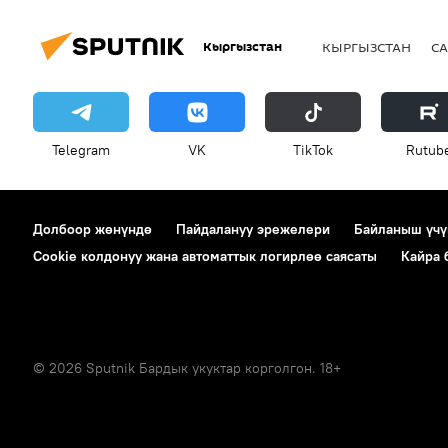
Кыргызстан
КЫРГЫЗСТАН
СА
Telegram
VK
ТikТоk
Rutub
Долбоор жөнүндө
Пайдалануу эрежелери
Байланыш үчү
Cookie колдонуу жана автоматтык логирлөө саясаты
Кайра
© 2026 Sputnik Бардык укуктар корголгон. 18+