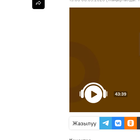
43:39
Жазылуу