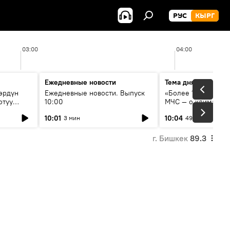
РУС
КЫРГ
03:00
04:00
Ежедневные новости
Тема дня
өрдүн
Ежедневные новости. Выпуск
«Более 1200 сёл в 
отуу
10:00
МЧС — о климате, 
системе оповещен
10:01
10:04
3 мин
49 мин
населения
г. Бишкек
89.3