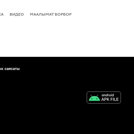
КА
ВИДЕО
МААЛЫМАТ БОРБОР
ык саясаты