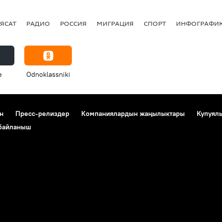
ЯСАТ
РАДИО
РОССИЯ
МИГРАЦИЯ
СПОРТ
ИНФОГРАФИ
e
Odnoklassniki
н
Пресс-релиздер
Компаниялардын жаңылыктары
Купуял
 байланыш