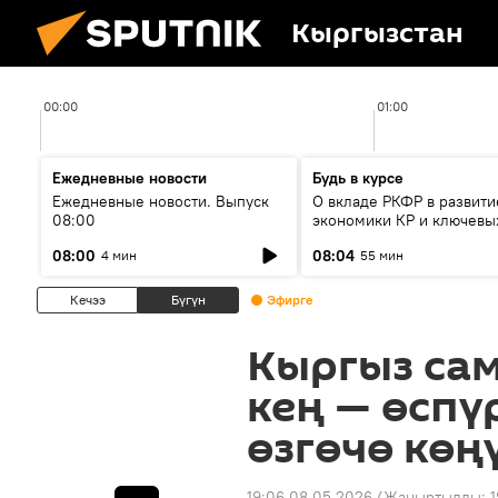
Кыргызстан
00:00
01:00
Ежедневные новости
Будь в курсе
Ежедневные новости. Выпуск
О вкладе РКФР в развити
08:00
экономики КР и ключевы
секторах до 2030 года
08:00
08:04
4 мин
55 мин
Кечээ
Бүгүн
Эфирге
Кыргыз са
кең — өспү
өзгөчө көң
19:06 08.05.2026
(Жаңыртылды:
1