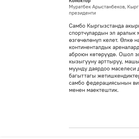
Коноктор
Муратбек Арыстанбеков, Кыр
президенти
Самбо Кыргызстанда акыр
спортчулардын эл аралык
өзгөчөлөнүп келет. Өлкө 
континенталдык ареналард
аброюн көтөрүүдө. Ошол э
кызыгууну арттыруу, маш
муунду даярдоо маселеси д
багыттагы жетишкендикте
самбо федерациясынын ви
менен маектештик.