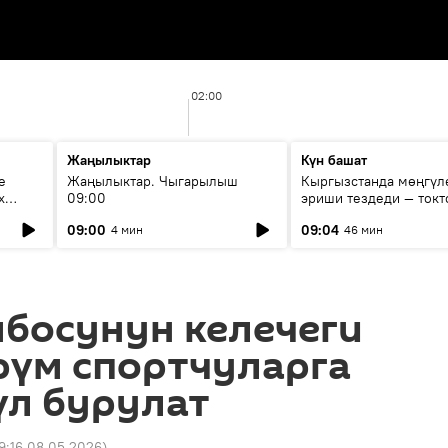
02:00
Жаңылыктар
Күн башат
е
Жаңылыктар. Чыгарылыш
Кыргызстанда мөңгүл
х
09:00
эриши тездеди — токт
мүмкүн эмеспи?
09:00
09:04
4 мин
46 мин
мбосунун келечеги
рүм спортчуларга
үл бурулат
9:16 08.05.2026
)