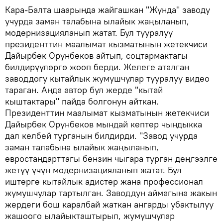
Кара-Балта шаарында жайгашкан "Жунда" заводу
учурда заман талабына ылайык жаңыланып,
модернизацияланып жатат. Бул тууралуу
президенттин маалымат кызматынын жетекчиси
Дайырбек Орунбеков айтып, соцтармактагы
билдирүүлөргө жооп берди. Желеге аталган
заводдогу кытайлык жумушчулар тууралуу видео
тараган. Анда автор бул жерде "кытай
кыштактары" пайда болгонун айткан.
Президенттин маалымат кызматынын жетекчиси
Дайырбек Орунбеков мындай кептер чындыкка
дал келбей турганын билдирди. "Завод учурда
заман талабына ылайык жаңыланып,
евростандарттагы бензин чыгара турган деңгээлге
жетүү үчүн модернизацияланып жатат. Бул
иштерге кытайлык адистер жана профессионал
жумушчулар тартылган. Заводдун аймагына жакын
жердеги бош каралбай жаткан ангарды убактылуу
жашоого ылайыкташтырып, жумушчулар