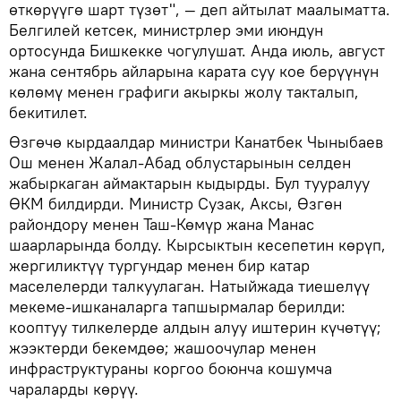
өткөрүүгө шарт түзөт", — деп айтылат маалыматта.
Белгилей кетсек, министрлер эми июндун
ортосунда Бишкекке чогулушат. Анда июль, август
жана сентябрь айларына карата суу кое берүүнүн
көлөмү менен графиги акыркы жолу такталып,
бекитилет.
Өзгөчө кырдаалдар министри Канатбек Чыныбаев
Ош менен Жалал-Абад облустарынын селден
жабыркаган аймактарын кыдырды. Бул тууралуу
ӨКМ билдирди. Министр Сузак, Аксы, Өзгөн
райондору менен Таш-Көмүр жана Манас
шаарларында болду. Кырсыктын кесепетин көрүп,
жергиликтүү тургундар менен бир катар
маселелерди талкуулаган. Натыйжада тиешелүү
мекеме-ишканаларга тапшырмалар берилди:
кооптуу тилкелерде алдын алуу иштерин күчөтүү;
жээктерди бекемдөө; жашоочулар менен
инфраструктураны коргоо боюнча кошумча
чараларды көрүү.