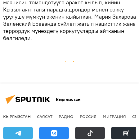
маанисин төмөндөтүүгө аракет кылып, кийин
Кызыл аянттагы парадга дрондор менен сокку
урулушу мүмкүн экенин кыйыткан. Мария Захарова
Зеленский Ереванда сүйлөп жатып нацисттик жана
террордук мүнөздөгү коркутууларды айтканын
белгиледи.
Кыргызстан
КЫРГЫЗСТАН
САЯСАТ
РАДИО
РОССИЯ
МИГРАЦИЯ
СП