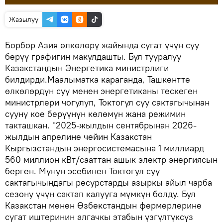
Жазылуу
Борбор Азия өлкөлөрү жайында сугат үчүн суу
берүү графигин макулдашты. Бул тууралуу
Казакстандын Энергетика министрлиги
билдирди.Маалыматка караганда, Ташкентте
өлкөлөрдүн суу менен энергетиканы тескеген
министрлери чогулуп, Токтогул суу сактагычынан
сууну кое берүүнүн көлөмүн жана режимин
такташкан. "2025-жылдын сентябрынан 2026-
жылдын апрелине чейин Казакстан
Кыргызстандын энергосистемасына 1 миллиард
560 миллион кВт/сааттан ашык электр энергиясын
берген. Мунун эсебинен Токтогул суу
сактагычындагы ресурстарды азыркы айыл чарба
сезону үчүн сактап калууга мүмкүн болду. Бул
Казакстан менен Өзбекстандын фермерлерине
сугат иштеринин алгачкы этабын үзгүлтүксүз