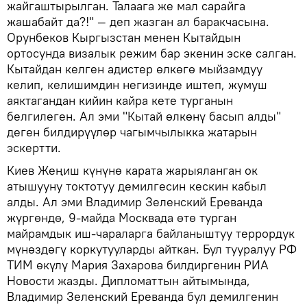
жайгаштырылган. Талаага же мал сарайга
жашабайт да?!" — деп жазган ал баракчасына.
Орунбеков Кыргызстан менен Кытайдын
ортосунда визалык режим бар экенин эске салган.
Кытайдан келген адистер өлкөгө мыйзамдуу
келип, келишимдин негизинде иштеп, жумуш
аяктагандан кийин кайра кете турганын
белгилеген. Ал эми "Кытай өлкөнү басып алды"
деген билдирүүлөр чагымчылыкка жатарын
эскертти.
Киев Жеңиш күнүнө карата жарыяланган ок
атышууну токтотуу демилгесин кескин кабыл
алды. Ал эми Владимир Зеленский Ереванда
жүргөндө, 9-майда Москвада өтө турган
майрамдык иш-чараларга байланыштуу террордук
мүнөздөгү коркутууларды айткан. Бул тууралуу РФ
ТИМ өкүлү Мария Захарова билдиргенин РИА
Новости жазды. Дипломаттын айтымында,
Владимир Зеленский Ереванда бул демилгенин