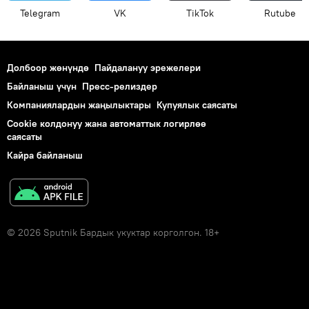
Telegram
VK
ТikТоk
Rutube
Долбоор жөнүндө
Пайдалануу эрежелери
Байланыш үчүн
Пресс-релиздер
Компаниялардын жаңылыктары
Купуялык саясаты
Cookie колдонуу жана автоматтык логирлөө
саясаты
Кайра байланыш
© 2026 Sputnik Бардык укуктар корголгон. 18+