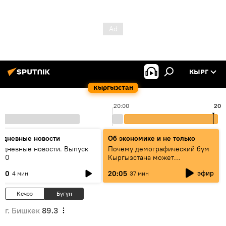
КЫРГ
Кыргызстан
20:00
20:
едневные новости
Об экономике и не только
едневные новости. Выпуск
Почему демографический бум
:00
Кыргызстана может
превратиться в проблему и как
эфир
:00
20:05
4 мин
37 мин
этого избежать
Кечээ
Бүгүн
г. Бишкек
89.3