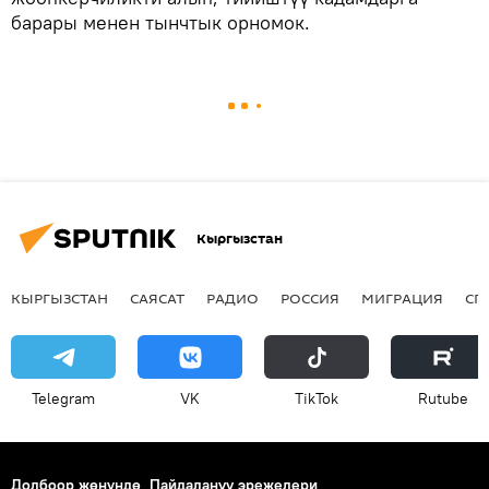
барары менен тынчтык орномок.
Кыргызстан
КЫРГЫЗСТАН
САЯСАТ
РАДИО
РОССИЯ
МИГРАЦИЯ
СП
Telegram
VK
ТikТоk
Rutube
Долбоор жөнүндө
Пайдалануу эрежелери