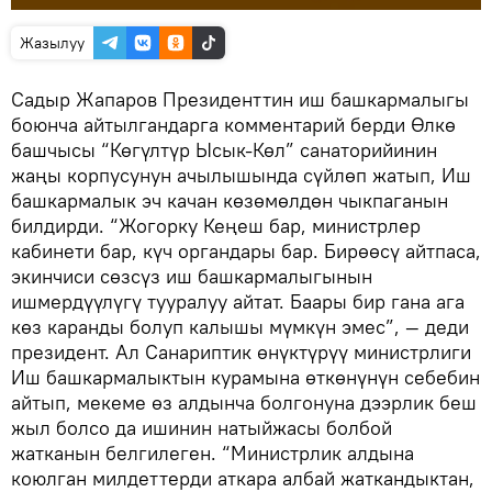
Жазылуу
Садыр Жапаров Президенттин иш башкармалыгы
боюнча айтылгандарга комментарий берди Өлкө
башчысы “Көгүлтүр Ысык-Көл” санаторийинин
жаңы корпусунун ачылышында сүйлөп жатып, Иш
башкармалык эч качан көзөмөлдөн чыкпаганын
билдирди. “Жогорку Кеңеш бар, министрлер
кабинети бар, күч органдары бар. Бирөөсү айтпаса,
экинчиси сөзсүз иш башкармалыгынын
ишмердүүлүгү тууралуу айтат. Баары бир гана ага
көз каранды болуп калышы мүмкүн эмес”, — деди
президент. Ал Санариптик өнүктүрүү министрлиги
Иш башкармалыктын курамына өткөнүнүн себебин
айтып, мекеме өз алдынча болгонуна дээрлик беш
жыл болсо да ишинин натыйжасы болбой
жатканын белгилеген. “Министрлик алдына
коюлган милдеттерди аткара албай жаткандыктан,