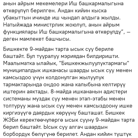
анын айрым мекемелери Иш башкармалыгына
өткөрүлүп берилген. Андан кийин кыска
убакыттын ичинде иш чындап алдыга жылды.
Натыйжада министрлик жоюлуп, анын айрым
функциялары Иш башкармалыгына өткөрүлдү”, —
деген мамлекет башчысы.
Бишкекте 9-майдан тарта ысык суу бериле
баштайт. Бул тууралуу мэриядан билдиришти.
Маалыматка ылайык, "Бишкекжылуулуктармагы"
муниципалдык ишканасы шаарды ысык суу менен
камсыздоо үчүн колдонулган жылуулук
тармактарында оңдоо жана калыбына келтирүү
иштерин аяктады. 8-майда ишкананын адистери
системаны муздак суу менен этап-этабы менен
толтуруу жана ысык суу менен камсыздоону ишке
киргизүүгө даярдык көрүүнү башташат. Бишкек
ЖЭБи керектөөчүлөргө ысык сууну 9-майдан тарта
берип баштайт. Ысык суу алгач шаардын
борбордук бөлүгүнө берилет. Андан кийин түштүк