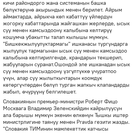
кичи райондорго жана системанын башка
бөлүктөрүнө акырындык менен берилет. Айрым
аймактарда, айрыкча көп кабаттуу үйлөрдүн
жогорку кабаттарында жайгашкан жерлерде, ысык
суу менен камсыздоону калыбына келтирүү
кошумча убакытты талап кылышы мүмкүн.
"Бишкекжылуулуктармагы" ишканасы тургундарга
жылуулук тармагынан ысык суу менен камсыздоо
калыбына келтирилгенде, крандарын текшерип,
жабууларын суранат.Ошондой эле ишканадан ысык
суу менен камсыздоону үзгүлтүккө учуратпоо
үчүн, алар суу жылыткычтарын коомдук
көтөргүчтөрдөн бөлүп турган жапкыч клапандарды
жабып, өчүрүүнү белгилешет.
Словакиянын премьер-министри Роберт Фицо
Москвага Владимир Зеленскийдин кайрылуусун
ала барышы мүмкүн экенин өлкөнүн Тышкы иштер
министрлигине таянуу менен Pravda гезити жазды.
"Словакия ТИМинин мамлекеттик катчысы