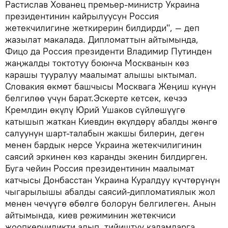
Растислав Хованец премьер-министр Украина
президентинин кайрылуусун Россия
жетекчилигине жеткирерин билдирди", — деп
жазылат макалада. Дипломаттын айтымында,
Фицо да Россия президенти Владимир Путинден
жаңжалды токтотуу боюнча Москванын көз
карашы тууралуу маалымат алышы ыктымал.
Словакия өкмөт башчысы Москвага Жеңиш күнүн
белгилөө үчүн барат.Эскерте кетсек, кечээ
Кремлдин өкүлү Юрий Ушаков сүйлөшүүгө
катышып жаткан Киевдин өкүлдөрү абалды жөнгө
салуунун шарт-талабын жакшы билерин, деген
менен бардык нерсе Украина жетекчилигинин
саясий эркинен көз каранды экенин билдирген.
Буга чейин Россия президентинин маалымат
катчысы Донбасстан Украина Куралдуу күчтөрүнүн
чыгарылышы абалды саясий-дипломатиялык жол
менен чечүүгө өбөлгө болорун белгилеген. Анын
айтымында, киев режиминин жетекчиси
жоопкерчиликти алып, тийиштүү кадамдарга