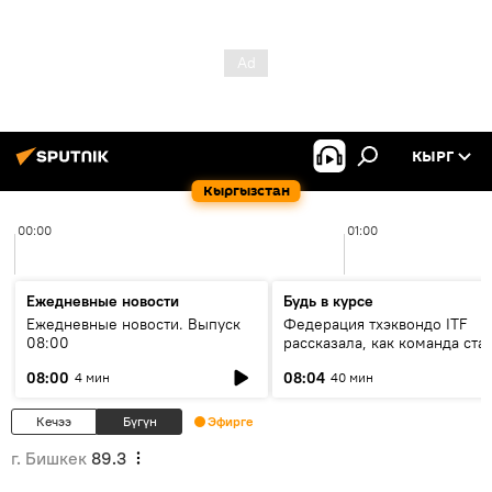
КЫРГ
Кыргызстан
00:00
01:00
Ежедневные новости
Будь в курсе
Ежедневные новости. Выпуск
Федерация тхэквондо ITF
08:00
рассказала, как команда ста
жертвой мошенников
08:00
08:04
4 мин
40 мин
Кечээ
Бүгүн
Эфирге
г. Бишкек
89.3