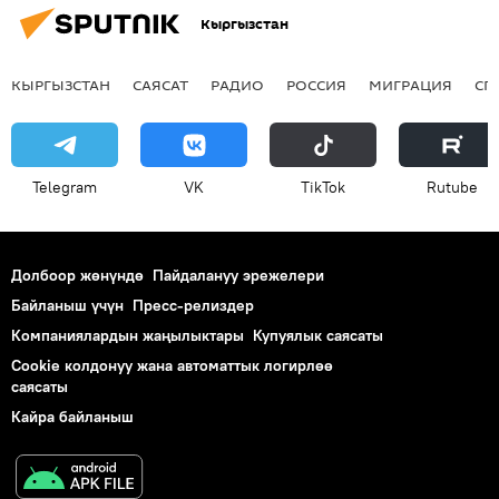
Кыргызстан
КЫРГЫЗСТАН
САЯСАТ
РАДИО
РОССИЯ
МИГРАЦИЯ
СП
Telegram
VK
ТikТоk
Rutube
Долбоор жөнүндө
Пайдалануу эрежелери
Байланыш үчүн
Пресс-релиздер
Компаниялардын жаңылыктары
Купуялык саясаты
Cookie колдонуу жана автоматтык логирлөө
саясаты
Кайра байланыш