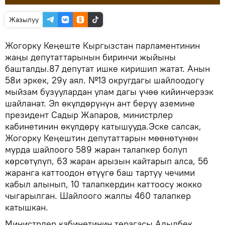
Жазылуу
Жогорку Кеңеште Кыргызстан парламентинин
жаңы депутаттарынын биринчи жыйыны
башталды.87 депутат ишке киришип жатат. Анын
58и эркек, 29у аял. №13 округдагы шайлоодогу
мыйзам бузуулардан улам дагы үчөө кийинчерээк
шайланат. Эл өкүлдөрүнүн ант берүү аземине
президент Садыр Жапаров, министрлер
кабинетинин өкүлдөрү катышууда.Эске салсак,
Жогорку Кеңештин депутаттарын мөөнөтүнөн
мурда шайлоого 589 жаран талапкер болуп
көрсөтүлүп, 63 жаран арызын кайтарып алса, 56
жаранга каттоодон өтүүгө баш тартуу чечими
кабыл алынып, 10 талапкердин каттоосу жокко
чыгарылган. Шайлоого жалпы 460 талапкер
катышкан.
Министрлер кабинетинин төрагасы Адылбек