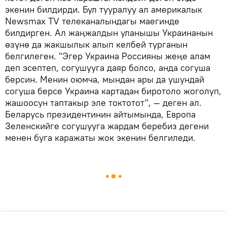
экенин билдирди. Бул тууралуу ал америкалык
Newsmax TV телеканалындагы маегинде
билдирген. Ал жаңжалдын уланышы Украинанын
өзүнө да жакшылык алып келбей турганын
белгилеген. "Эгер Украина Россияны жеңе алам
деп эсептеп, согушууга даяр болсо, анда согуша
берсин. Менин оюмча, мындан ары да ушундай
согуша берсе Украина картадан биротоло жоголуп,
жашоосун таптакыр эле токтотот", — деген ал.
Беларусь президентинин айтымында, Европа
Зеленскийге согушууга жардам беребиз дегени
менен буга каражаты жок экенин белгиледи.