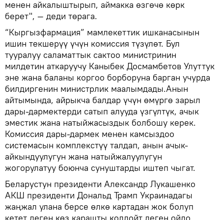
менен айкалыштырып, аймакка өзгөчө көрк
берет", — деди төрага.
“Кыргызфармация” мамлекеттик ишканасынын
ишин текшерүү үчүн комиссия түзүлөт. Бул
тууралуу саламаттык сактоо министринин
милдетин аткаруучу Каныбек Досмамбетов Улуттук
эне жана баланы коргоо борборуна барган учурда
билдиргенин министрлик маалымдады.Анын
айтымында, айрыкча балдар үчүн өмүргө зарыл
дары-дармектерди сатып алууда үзгүлтүк, ачык
эместик жана натыйжасыздык болбошу керек.
Комиссия дары-дармек менен камсыздоо
системасын комплекстүү талдап, анын ачык-
айкындуулугун жана натыйжалуулугун
жогорулатуу боюнча сунуштарды иштеп чыгат.
Беларустун президенти Александр Лукашенко
АКШ президенти Дональд Трамп Украинадагы
жаңжал улана берсе өлкө картадан жок болуп
кетет деген көз карашты колдойт деген ойдо