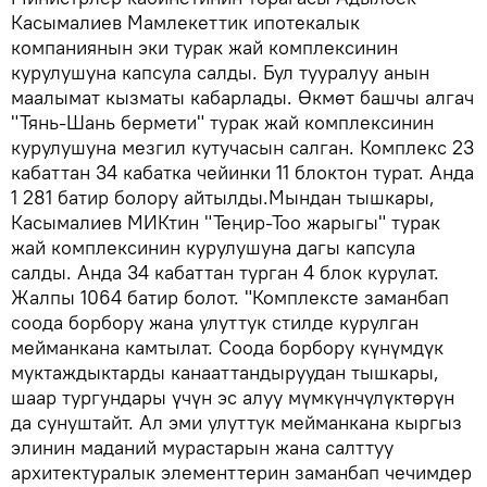
Касымалиев Мамлекеттик ипотекалык
компаниянын эки турак жай комплексинин
курулушуна капсула салды. Бул тууралуу анын
маалымат кызматы кабарлады. Өкмөт башчы алгач
"Тянь-Шань бермети" турак жай комплексинин
курулушуна мезгил кутучасын салган. Комплекс 23
кабаттан 34 кабатка чейинки 11 блоктон турат. Анда
1 281 батир болору айтылды.Мындан тышкары,
Касымалиев МИКтин "Теңир-Тоо жарыгы" турак
жай комплексинин курулушуна дагы капсула
салды. Анда 34 кабаттан турган 4 блок курулат.
Жалпы 1064 батир болот. "Комплексте заманбап
соода борбору жана улуттук стилде курулган
мейманкана камтылат. Соода борбору күнүмдүк
муктаждыктарды канааттандыруудан тышкары,
шаар тургундары үчүн эс алуу мүмкүнчүлүктөрүн
да сунуштайт. Ал эми улуттук мейманкана кыргыз
элинин маданий мурастарын жана салттуу
архитектуралык элементтерин заманбап чечимдер