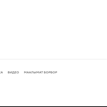
КА
ВИДЕО
МААЛЫМАТ БОРБОР