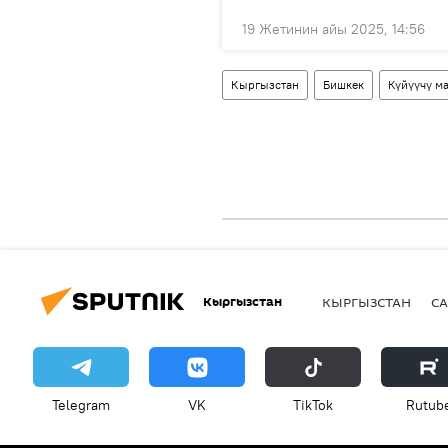
19 Жетинин айы 2025, 14:56
Кыргызстан
Бишкек
Күйүүчү м
Кыргызстан
КЫРГЫЗСТАН
СА
Telegram
VK
ТikТоk
Rutub