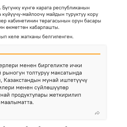
.
Бүгүнкү күнгө карата республиканын
 күйүүчү-майлоочу майдын туруктуу кору
рлер кабинетинин төрагасынын орун басары
ин өкмөттөн кабарлашты.
ып келе жатканы белгиленген.
ерлери менен биргеликте ички
й рыногун толтуруу максатында
, Казакстандын мунай иштетүүчү
илери менен сүйлөшүүлөр
унай продуктулары жеткирилип
т маалыматта.