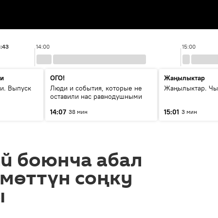
3:43
14:00
15:00
ти
ОГО!
Жаңылыктар
и. Выпуск
Люди и события, которые не
Жаңылыктар. Чы
оставили нас равнодушными
14:07
15:01
38 мин
3 мин
й боюнча абал
кмөттүн соңку
ы