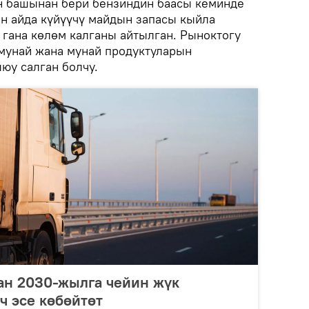
үн башынан бери бензиндин баасы кеминде
өн айда күйүүчү майдын запасы кыйла
 гана көлөм калганы айтылган. Рыноктогу
мунай жана мунай продуктуларын
юу салган болчу.
ан 2030-жылга чейин жүк
ч эсе көбөйтөт