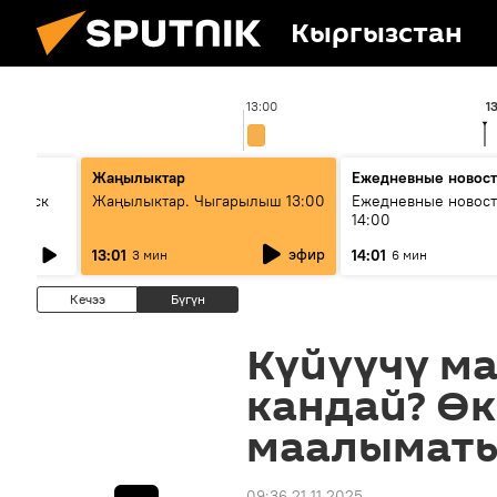
Кыргызстан
13:00
1
Жаңылыктар
Ежедневные новос
Выпуск
Жаңылыктар. Чыгарылыш 13:00
Ежедневные новост
14:00
эфир
13:01
14:01
3 мин
6 мин
Кечээ
Бүгүн
Күйүүчү ма
кандай? Ө
маалымат
09:36 21.11.2025