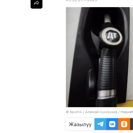
©
Sputnik
/ Алексей Сухоруков
/
Медиаб
Жазылуу