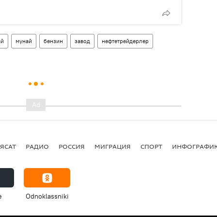
ай
мунай
бензин
завод
нефтетрейдерлер
ЯСАТ
РАДИО
РОССИЯ
МИГРАЦИЯ
СПОРТ
ИНФОГРАФИ
e
Odnoklassniki