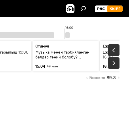
РУС
КЫРГ
16:00
Стимул
Ежедневные 
гарылыш 15:00
Музыка менен тарбияланган
Ежедневные н
балдар гений болобу?
16:00
Кыргыздын жашоосунда
15:04
16:01
49 мин
3 мин
музыканын орду
г. Бишкек
89.3