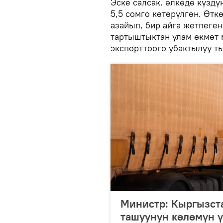
Эске салсак, өлкөдө күзд
5,5 сомго көтөрүлгөн. Өтк
азайып, бир айга жетпеген
тартыштыктан улам өкмөт 
экспорттоого убактылуу ты
Министр: Кыргызст
ташуунун көлөмүн ү