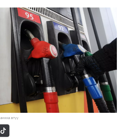
анкка өтүү