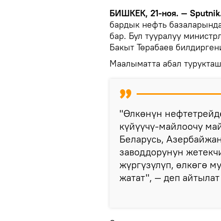
БИШКЕК, 21-ноя. — Sputnik
бардык нефть базаларында
бар. Бул тууралуу минист
Бакыт Төрабаев билдирген
Маалыматта абал турукташ
"Өлкөнүн нефтетрейд
күйүүчү-майлоочу ма
Беларусь, Азербайжан
заводдорунун жетекч
жүргүзүлүп, өлкөгө м
жатат", — деп айтыла