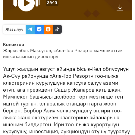
39:10
Жазылуу
Коноктор
Жаркынбек Максутов, «Ала-Тоо Резорт» мамлекеттик
ишканасынын директору
Ушул жылдын август айында Ысык-Көл облусунун
Ак-Суу районунда «Ала-Тоо Резорт» тоо-лыжа
кластеринин курулушуна капсула салуу аземи
өтүп, ага президент Садыр Жапаров катышкан.
Мамлекет башчысы долбоор төрт мезгилде тең
иштей турган, эл аралык стандарттарга жооп
берген, Борбор Азия чөлкөмүндөгү эң ири тоо-
лыжа жана экотуризм кластерине айланарына
ишеним билдирген. Ири тоо-лыжа курортунун
курулушу, инвестиция, аукциондун өтүшү тууралуу