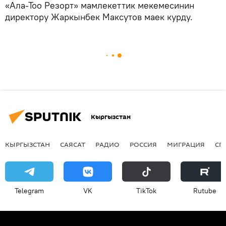
«Ала-Тоо Резорт» мамлекеттик мекемесинин
директору Жаркынбек Максутов маек курду.
Кыргызстан
КЫРГЫЗСТАН
САЯСАТ
РАДИО
РОССИЯ
МИГРАЦИЯ
СП
Telegram
VK
ТikТоk
Rutube