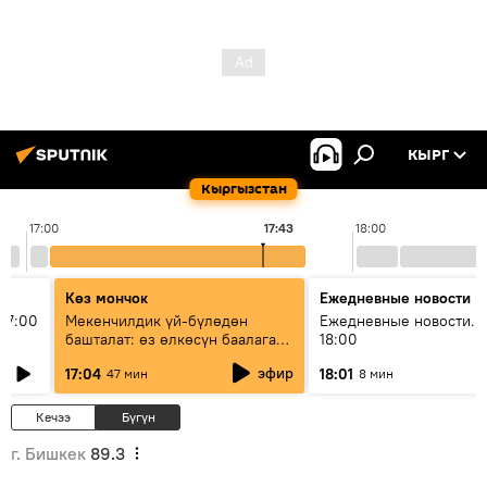
КЫРГ
Кыргызстан
17:00
17:43
18:00
Көз мончок
Ежедневные новости
17:00
Мекенчилдик үй-бүлөдөн
Ежедневные новости. 
башталат: өз өлкөсүн баалаган
18:00
муунду кантип тарбиялоо
эфир
17:04
18:01
47 мин
8 мин
керек?
Кечээ
Бүгүн
г. Бишкек
89.3