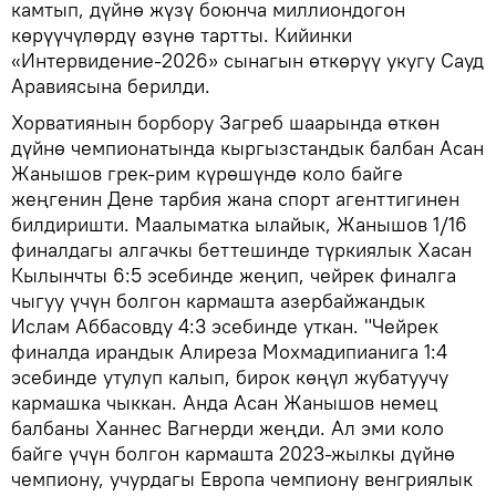
камтып, дүйнө жүзү боюнча миллиондогон
көрүүчүлөрдү өзүнө тартты. Кийинки
«Интервидение-2026» сынагын өткөрүү укугу Сауд
Аравиясына берилди.
Хорватиянын борбору Загреб шаарында өткөн
дүйнө чемпионатында кыргызстандык балбан Асан
Жанышов грек-рим күрөшүндө коло байге
жеңгенин Дене тарбия жана спорт агенттигинен
билдиришти. Маалыматка ылайык, Жанышов 1/16
финалдагы алгачкы беттешинде түркиялык Хасан
Кылынчты 6:5 эсебинде жеңип, чейрек финалга
чыгуу үчүн болгон кармашта азербайжандык
Ислам Аббасовду 4:3 эсебинде уткан. "Чейрек
финалда ирандык Алиреза Мохмадипианига 1:4
эсебинде утулуп калып, бирок көңүл жубатуучу
кармашка чыккан. Анда Асан Жанышов немец
балбаны Ханнес Вагнерди жеңди. Ал эми коло
байге үчүн болгон кармашта 2023-жылкы дүйнө
чемпиону, учурдагы Европа чемпиону венгриялык