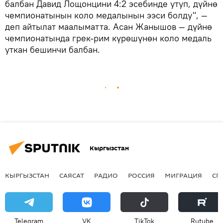
балбан Давид Лощонцини 4:2 эсебинде утуп, дүйнө
чемпионатынын коло медалынын ээси болду", —
деп айтылат маалыматта. Асан Жанышов — дүйнө
чемпионатында грек-рим күрөшүнөн коло медаль
уткан бешинчи балбан.
Кыргызстан
КЫРГЫЗСТАН
САЯСАТ
РАДИО
РОССИЯ
МИГРАЦИЯ
СП
Telegram
VK
ТikТоk
Rutube