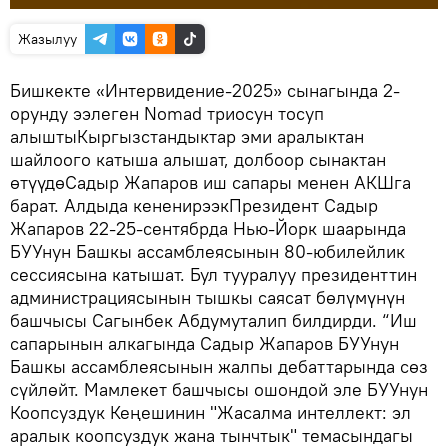
Жазылуу
Бишкекте «Интервидение-2025» сынагында 2-
орунду ээлеген Nomad триосун тосуп
алыштыКыргызстандыктар эми аралыктан
шайлоого катыша алышат, долбоор сынактан
өтүүдөСадыр Жапаров иш сапары менен АКШга
барат. Алдыда кененирээкПрезидент Садыр
Жапаров 22-25-сентябрда Нью-Йорк шаарында
БУУнун Башкы ассамблеясынын 80-юбилейлик
сессиясына катышат. Бул тууралуу президенттин
администрациясынын тышкы саясат бөлүмүнүн
башчысы Сагынбек Абдумуталип билдирди. “Иш
сапарынын алкагында Садыр Жапаров БУУнун
Башкы ассамблеясынын жалпы дебаттарында сөз
сүйлөйт. Мамлекет башчысы ошондой эле БУУнун
Коопсуздук Кеңешинин "Жасалма интеллект: эл
аралык коопсуздук жана тынчтык" темасындагы