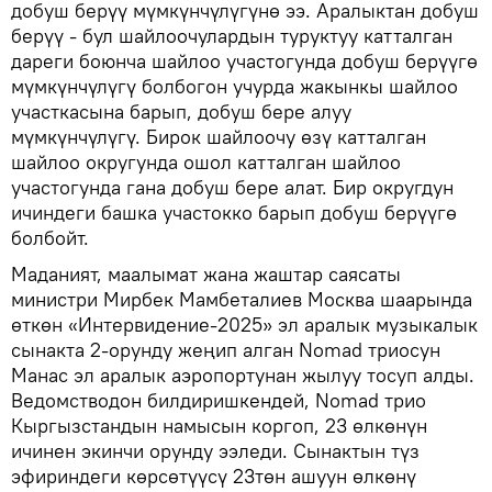
добуш берүү мүмкүнчүлүгүнө ээ. Аралыктан добуш
берүү - бул шайлоочулардын туруктуу катталган
дареги боюнча шайлоо участогунда добуш берүүгө
мүмкүнчүлүгү болбогон учурда жакынкы шайлоо
участкасына барып, добуш бере алуу
мүмкүнчүлүгү. Бирок шайлоочу өзү катталган
шайлоо округунда ошол катталган шайлоо
участогунда гана добуш бере алат. Бир округдун
ичиндеги башка участокко барып добуш берүүгө
болбойт.
Маданият, маалымат жана жаштар саясаты
министри Мирбек Мамбеталиев Москва шаарында
өткөн «Интервидение-2025» эл аралык музыкалык
сынакта 2-орунду жеңип алган Nomad триосун
Манас эл аралык аэропортунан жылуу тосуп алды.
Ведомстводон билдиришкендей, Nomad трио
Кыргызстандын намысын коргоп, 23 өлкөнүн
ичинен экинчи орунду ээледи. Сынактын түз
эфириндеги көрсөтүүсү 23төн ашуун өлкөнү