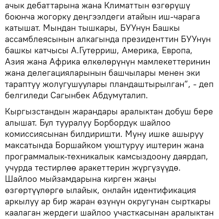
ачык дебаттарына жана Климаттын өзгөрүшү
боюнча жогорку деңгээлдеги атайын иш-чарага
катышат. Мындан тышкары, БУУнун Башкы
ассамблеясынын алкагында президенттин БУУнун
башкы катчысы А.Гутерриш, Америка, Европа,
Азия жана Африка өлкөлөрүнүн мамлекеттеринин
жана делегацияларынын башчылары менен эки
тараптуу жолугушуулары пландаштырылган”, - деп
белгиледи Сагынбек Абдумуталип.
Кыргызстандын жарандары аралыктан добуш бере
алышат. Бул тууралуу Борбордук шайлоо
комиссиясынан билдиришти. Муну ишке ашыруу
максатында Боршайком уюштуруу иштерин жана
программалык-техникалык камсыздоону даярдап,
учурда тестирлөө аракеттерин жүргүзүүдө.
Шайлоо мыйзамдарына кирген жаңы
өзгөртүүлөргө ылайык, онлайн идентификация
аркылуу ар бир жаран өзүнүн округунан сырткары
каалаган жердеги шайлоо участкасынан аралыктан