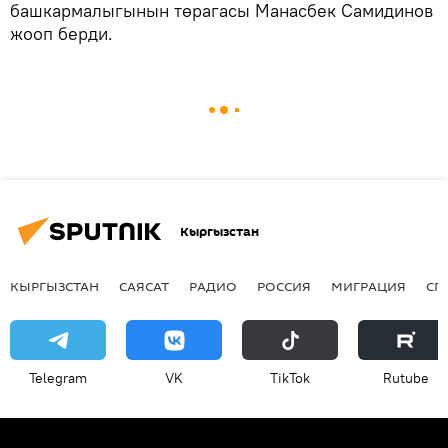
башкармалыгынын төрагасы Манасбек Самидинов
жооп берди.
Кыргызстан
КЫРГЫЗСТАН
САЯСАТ
РАДИО
РОССИЯ
МИГРАЦИЯ
СП
Telegram
VK
ТikТоk
Rutube