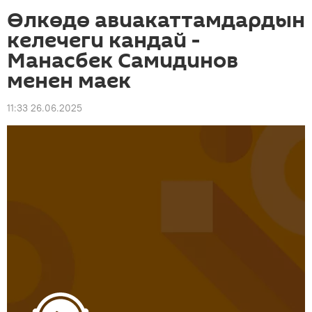
Өлкөдө авиакаттамдардын
келечеги кандай -
Манасбек Самидинов
менен маек
11:33 26.06.2025