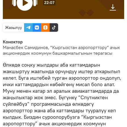
22:07
Жазылуу
Коноктор
Манасбек Самидинов, “Кыргызстан аэропорттору” ачык
акционердик коомунун башкармалыгынын төрагасы
Өлкөдө соңку жылдары аба каттамдарын
жакшыртуу жаатында орчундуу иштер аткарылып
келет. Буга иштебей турган аэропорттор оңдолуп,
ички каттамдардын көбөйгөнү мисал боло алат.
Муну менен катар эл аралык авиакаттамдарда да
жаңылыктар жок эмес. Бүгүнкү “Спутниктен
сүйлөйбүз” программасында өлкөдөгү
аэропорттор жана аба каттамдары тууралуу кеп
кылдык. Биздин суроолорубузга “Кыргызстан
аэропорттору” ачык акционердик коомунун