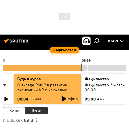
КЫРГ
Кыргызстан
:00
08:59
Будь в курсе
Жаңылыктар
уск
О вкладе РКФР в развитие
Жаңылыктар. Чыгары
экономики КР и ключевых
09:00
секторах до 2030 года
эфир
08:04
09:00
55 мин
4 мин
Кечээ
Бүгүн
г. Бишкек
89.3