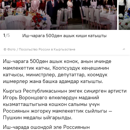
1
/5
Иш-чарага 500дөн ашык киши катышты
© Фото / Посольство России в Кыргызстане
Иш-чарага 500дөн ашык конок, анын ичинде
мамлекеттик катчы, Коопсуздук кеңешинин
катчысы, министрлер, депутаттар, коомдук
ишмерлер жана башка адамдар катышты.
Кыргыз Республикасынын эмгек сиңирген артисти
Игорь Воронцовго өлкөлөрдүн маданий
кызматташтыгына кошкон салымы үчүн
Россиянын жогорку мамлекеттик сыйлыгы —
Пушкин медалы ыйгарылды.
Иш-чарада ошондой эле Россиянын