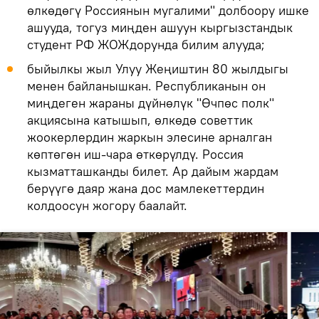
өлкөдөгү Россиянын мугалими" долбоору ишке
ашууда, тогуз миңден ашуун кыргызстандык
студент РФ ЖОЖдорунда билим алууда;
быйылкы жыл Улуу Жеңиштин 80 жылдыгы
менен байланышкан. Республиканын он
миңдеген жараны дүйнөлүк "Өчпөс полк"
акциясына катышып, өлкөдө советтик
жоокерлердин жаркын элесине арналган
көптөгөн иш-чара өткөрүлдү. Россия
кызматташканды билет. Ар дайым жардам
берүүгө даяр жана дос мамлекеттердин
колдоосун жогору баалайт.