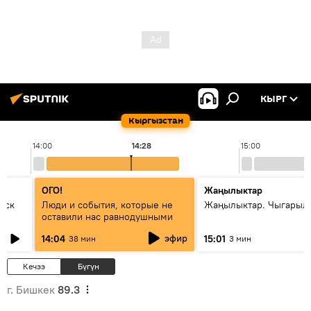
КЫРГ
Кыргызстан
14:00
14:28
15:00
ОГО!
Жаңылыктар
уск
Люди и события, которые не
Жаңылыктар. Чыгарыл
оставили нас равнодушными
эфир
14:04
15:01
38 мин
3 мин
Кечээ
Бүгүн
г. Бишкек
89.3