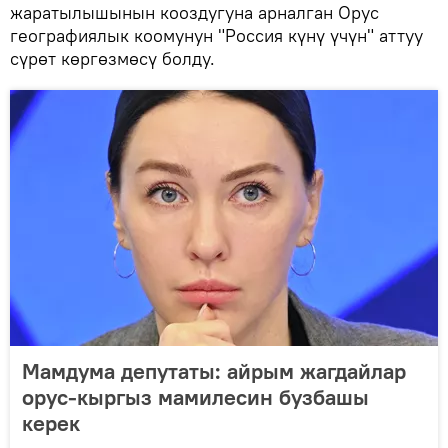
жаратылышынын кооздугуна арналган Орус
географиялык коомунун "Россия күнү үчүн" аттуу
сүрөт көргөзмөсү болду.
Мамдума депутаты: айрым жагдайлар
орус-кыргыз мамилесин бузбашы
керек