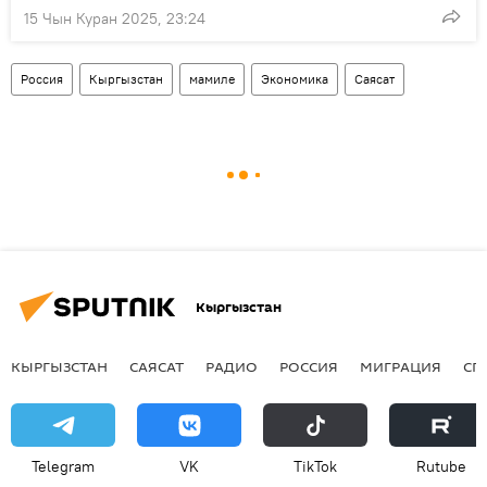
15 Чын Куран 2025, 23:24
Россия
Кыргызстан
мамиле
Экономика
Саясат
Кыргызстан
КЫРГЫЗСТАН
САЯСАТ
РАДИО
РОССИЯ
МИГРАЦИЯ
СП
Telegram
VK
ТikТоk
Rutube