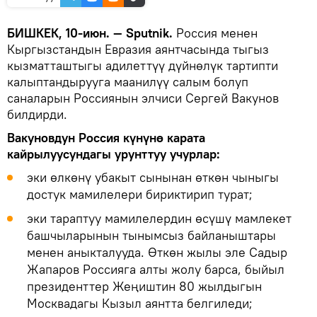
БИШКЕК, 10-июн. — Sputnik.
Россия менен
Кыргызстандын Евразия аянтчасында тыгыз
кызматташтыгы адилеттүү дүйнөлүк тартипти
калыптандырууга маанилүү салым болуп
саналарын Россиянын элчиси Сергей Вакунов
билдирди.
Вакуновдун Россия күнүнө карата
кайрылуусундагы урунттуу учурлар:
эки өлкөнү убакыт сынынан өткөн чыныгы
достук мамилелери бириктирип турат;
эки тараптуу мамилелердин өсүшү мамлекет
башчыларынын тынымсыз байланыштары
менен аныкталууда. Өткөн жылы эле Садыр
Жапаров Россияга алты жолу барса, быйыл
президенттер Жеңиштин 80 жылдыгын
Москвадагы Кызыл аянтта белгиледи;