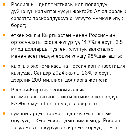
Россиянын дипломатиясы көп полярдуу
дүйнөнүн калыптануусун жактайт. Ал эл аралык
саясатта тоскоолдуксуз өнүгүүгө мүмкүнчүлүк
берет;
өткөн жылы Кыргызстан менен Россиянын
ортосундагы соода жүгүртүү 14,7%га өсүп, 3,5
млрд долларды түзгөн. Улуттук валюталар
менен эсептешүүлөрдүн үлүшү 98%дан ашты;
кыргыз экономикасына Россия көп инвестиция
кылууда. Сандар 2024-жылы 23%га өсүп,
дээрлик 200 миллион долларга жеткен;
Россия-Кыргыз экономикалык
кызматташтыгынын ийгилигине өлкөлөрдүн
ЕАЭБге мүчө болгону да таасир этет;
гуманитардык тармакта да кызматташтык
өнүгүүдө. Кыргызстандын аймагында Россия
тогуз мектеп курууга даярдык көрүүдө, "Чет