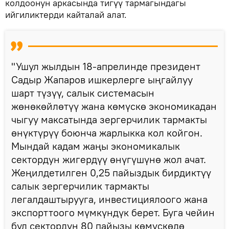
колдоонун аркасында тигүү тармагындагы
ийгиликтерди кайталай алат.
"Ушул жылдын 18-апрелинде президент
Садыр Жапаров ишкерлерге ыңгайлуу
шарт түзүү, салык системасын
жөнөкөйлөтүү жана көмүскө экономикадан
чыгуу максатында зергерчилик тармакты
өнүктүрүү боюнча жарлыкка кол койгон.
Мындай кадам жаңы экономикалык
сектордун жигердүү өнүгүшүнө жол ачат.
Жеңилдетилген 0,25 пайыздык бирдиктүү
салык зергерчилик тармакты
легалдаштырууга, инвестициялоого жана
экспорттоого мүмкүндүк берет. Буга чейин
бул сектордун 80 пайызы көмүскөдө