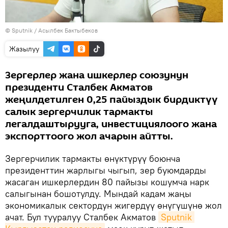
©
Sputnik
/ Асылбек Бактыбеков
Жазылуу
Зергерлер жана ишкерлер союзунун
президенти Сталбек Акматов
жеңилдетилген 0,25 пайыздык бирдиктүү
салык зергерчилик тармакты
легалдаштырууга, инвестициялоого жана
экспорттоого жол ачарын айтты.
Зергерчилик тармакты өнүктүрүү боюнча
президенттин жарлыгы чыгып, зер буюмдарды
жасаган ишкерлердин 80 пайызы кошумча нарк
салыгынан бошотулду. Мындай кадам жаңы
экономикалык сектордун жигердүү өнүгүшүнө жол
ачат. Бул тууралуу Сталбек Акматов
Sputnik 