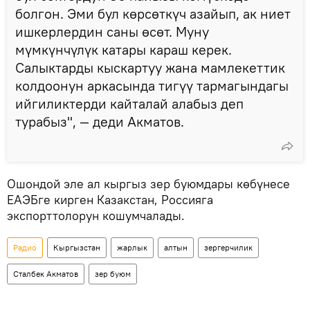
болгон. Эми бул көрсөткүч азайып, ак ниет
ишкерлердин саны өсөт. Муну
мүмкүнчүлүк катары караш керек.
Салыктарды кыскартуу жана мамлекеттик
колдоонун аркасында тигүү тармагындагы
ийгиликтерди кайталай алабыз деп
турабыз", — деди Акматов.
Ошондой эле ал кыргыз зер буюмдары көбүнесе
ЕАЭБге кирген Казакстан, Россияга
экспорттолорун кошумчалады.
Радио
Кыргызстан
жарлык
алтын
зергерчилик
Сталбек Акматов
зер буюм