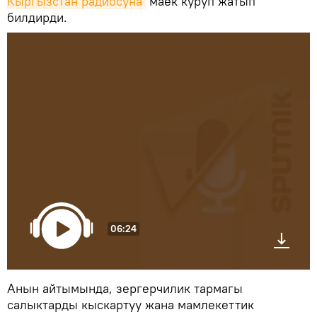
Кыргызстан радиосуна
маек куруп жатып
билдирди.
06:24
Анын айтымында, зергерчилик тармагы
салыктарды кыскартуу жана мамлекеттик