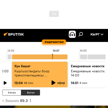
КЫРГ
Кыргызстан
13:00
13:37
14:00
Күн башат
Ежедневные новости
13:00
Кыргызстандагы боор
Ежедневные новости. 
трансплантациясы:
14:00
жетишкендиктер жана өнүгүү
эфир
13:04
14:01
46 мин
6 мин
келечеги
Кечээ
Бүгүн
г. Бишкек
89.3