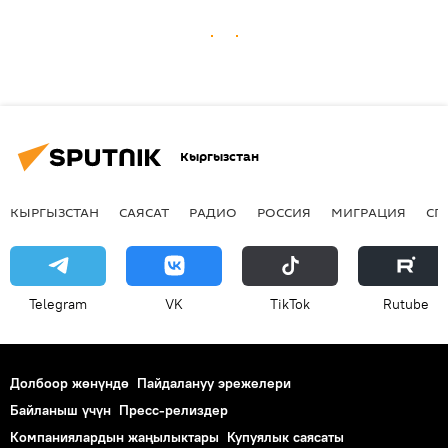
Кыргызстан
КЫРГЫЗСТАН
САЯСАТ
РАДИО
РОССИЯ
МИГРАЦИЯ
СП
Telegram
VK
ТikТоk
Rutube
Долбоор жөнүндө
Пайдалануу эрежелери
Байланыш үчүн
Пресс-релиздер
Компаниялардын жаңылыктары
Купуялык саясаты