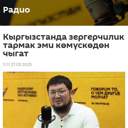
Радио
Кыргызстанда зергерчилик
тармак эми көмүскөдөн
чыгат
11:11 27.05.2025