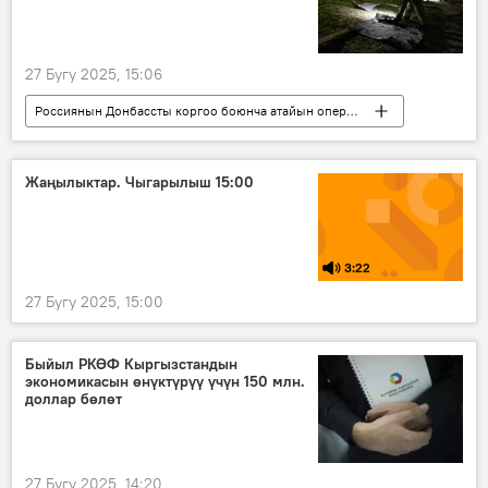
27 Бугу 2025, 15:06
Россиянын Донбассты коргоо боюнча атайын операциясы
Дүйнөдө
Россия
Украина
сокку
Мария Захарова
калк
Жаңылыктар. Чыгарылыш 15:00
ТИМ
3:22
27 Бугу 2025, 15:00
Быйыл РКӨФ Кыргызстандын
экономикасын өнүктүрүү үчүн 150 млн.
доллар бөлөт
27 Бугу 2025, 14:20