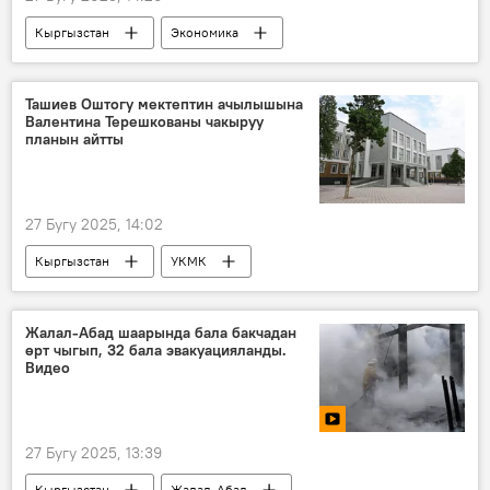
Кыргызстан
Экономика
Артем Новиков
РКӨФ
экспорт
каржылоо
Ташиев Оштогу мектептин ачылышына
Валентина Терешкованы чакыруу
планын айтты
27 Бугу 2025, 14:02
Кыргызстан
УКМК
Камчыбек Ташиев
Ош
Валентина Терешкова
мектеп
Жалал-Абад шаарында бала бакчадан
өрт чыгып, 32 бала эвакуацияланды.
чакыруу
Сүрөт
Видео
27 Бугу 2025, 13:39
Кыргызстан
Жалал-Абад