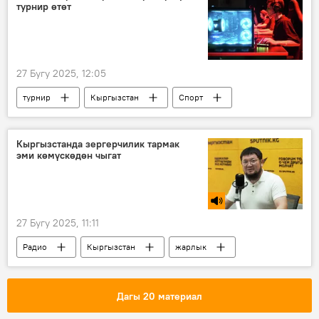
турнир өтөт
27 Бугу 2025, 12:05
турнир
Кыргызстан
Спорт
киберспорт
Кыргызстанда зергерчилик тармак
эми көмүскөдөн чыгат
27 Бугу 2025, 11:11
Радио
Кыргызстан
жарлык
алтын
зергерчилик
Сталбек Акматов
зер буюм
Дагы 20 материал