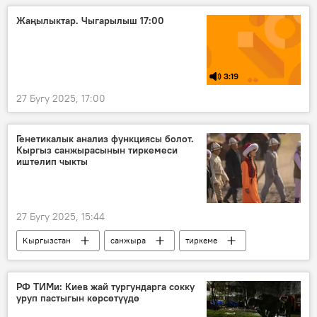
АКШ
Мария Захарова
Жаңылыктар. Чыгарылыш 17:00
сүйлөшүүлөр
келишим
Жаңжал
3:19
27 Бугу 2025, 17:00
Генетикалык анализ функциясы болот.
Кыргыз санжырасынын тиркемеси
иштелип чыкты
27 Бугу 2025, 15:44
Кыргызстан
санжыра
тиркеме
генетика
тарых
РФ ТИМи: Киев жай тургундарга сокку
уруп пастыгын көрсөтүүдө