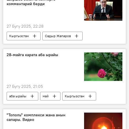
комментарий берди
27 Бугу 2025, 22:28
Кыргызстан
Садыр Жапаров
Курманбек Бакиев
Алексей Ширшов
маек
банк
28-майга карата аба ырайы
27 Бугу 2025, 21:05
аба ырайы
май
Кыргызстан
"Тополь" комплекси жана анын
сапары. Видео