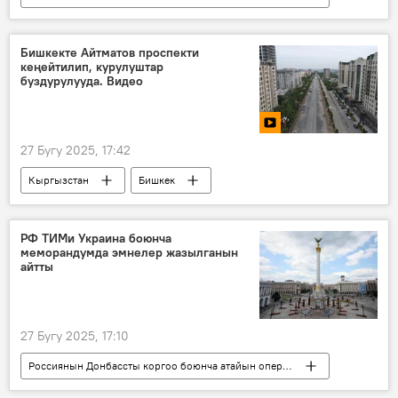
Дүйнөдө
Россия
Украина
Коргоо министрлиги
сокку
Бишкекте Айтматов проспекти
кеңейтилип, курулуштар
Чабуул
дрон
буздурулууда. Видео
27 Бугу 2025, 17:42
Кыргызстан
Бишкек
Айбек Жунушалиев
жол
реконструкция
мэрия
Видео
РФ ТИМи Украина боюнча
меморандумда эмнелер жазылганын
айтты
27 Бугу 2025, 17:10
Россиянын Донбассты коргоо боюнча атайын операциясы
Дүйнөдө
Россия
Украина