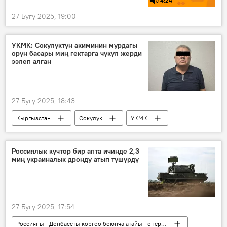
4:24
27 Бугу 2025, 19:00
УКМК: Сокулуктун акиминин мурдагы
орун басары миң гектарга чукул жерди
ээлеп алган
27 Бугу 2025, 18:43
Кыргызстан
Сокулук
УКМК
кылмыш
менчиктештирүү
Видео
Сүрөт
Россиялык күчтөр бир апта ичинде 2,3
миң украиналык дронду атып түшүрдү
27 Бугу 2025, 17:54
Россиянын Донбассты коргоо боюнча атайын операциясы