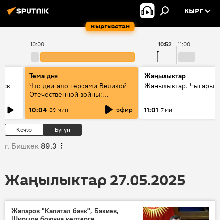
КЫРГ
Кыргызстан
10:00
10:52
11:00
Тема дня
Жаңылыктар
уск
Что двигало героями Великой
Жаңылыктар. Чыгарылы
Отечественной войны:
вспоминая Чолпонбая
эфир
10:04
11:01
39 мин
7 мин
Тулебердиева
Кечээ
Бүгүн
г. Бишкек
89.3
Жаңылыктар 27.05.2025
Жапаров "Капитал банк", Бакиев,
Ширшов боюнча кептерге