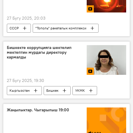
27 Бугу 2025, 20:03
СССР
"Тополь" ракеталык комплекси
ракета
комплекс
Видео
Россия
Бишкекте коррупцияга шектелип
мектептин мурдагы директору
кармалды
27 Бугу 2025, 19:30
Кыргызстан
Бишкек
УКМК
пара
кармоо
шектүү
мектеп
Видео
Жаңылыктар. Чыгарылыш 19:00