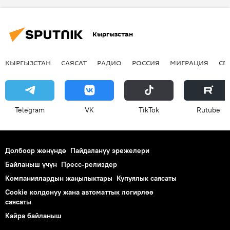
Кыргызстан
КЫРГЫЗСТАН
САЯСАТ
РАДИО
РОССИЯ
МИГРАЦИЯ
СП
Telegram
VK
ТikТоk
Rutube
Долбоор жөнүндө
Пайдалануу эрежелери
Байланыш үчүн
Пресс-релиздер
Компаниялардын жаңылыктары
Купуялык саясаты
Cookie колдонуу жана автоматтык логирлөө
саясаты
Кайра байланыш