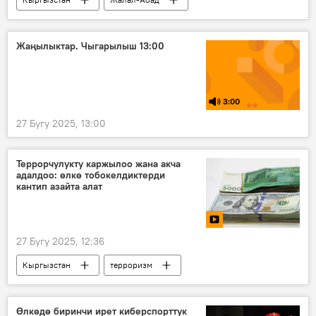
кырсык
ӨКМ
өрт
Видео
Жаңылыктар. Чыгарылыш 13:00
3:00
27 Бугу 2025, 13:00
Террорчулукту каржылоо жана акча
адалдоо: өлкө тобокелдиктерди
кантип азайта алат
27 Бугу 2025, 12:36
Кыргызстан
терроризм
алдамчылык
күрөш
Видео
Өлкөдө биринчи ирет киберспорттук