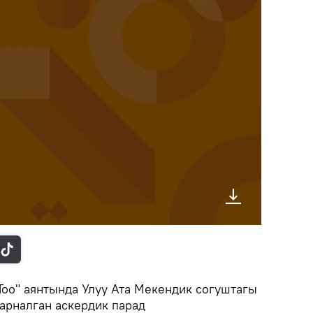
оо" аянтында Улуу Ата Мекендик согуштагы
рналган аскердик парад