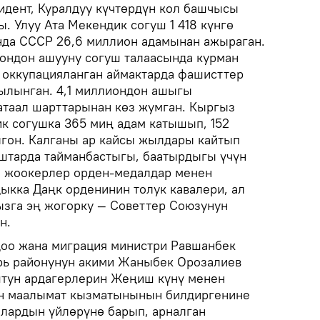
дент, Куралдуу күчтөрдүн кол башчысы
. Улуу Ата Мекендик согуш 1 418 күнгө
нда СССР 26,6 миллион адамынан ажыраган.
ондон ашууну согуш талаасында курман
м оккупацияланган аймактарда фашисттер
ылынган. 4,1 миллиондон ашыгы
таал шарттарынан көз жумган. Кыргыз
к согушка 365 миң адам катышып, 152
гон. Калганы ар кайсы жылдары кайтып
ыштарда тайманбастыгы, баатырдыгы үчүн
а жоокерлер орден-медалдар менен
ыкка Даңк орденинин толук кавалери, ал
зга эң жогорку — Советтер Союзунун
н.
доо жана миграция министри Равшанбек
рь районунун акими Жаныбек Орозалиев
штун ардагерлерин Жеңиш күнү менен
ин маалымат кызматынынын билдиргенине
алардын үйлөрүнө барып, арналган