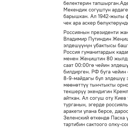
белектерин тапшырган.Аде
Мекендик согуштун ардаге
барышкан. Ал 1942-жылы 
чек ара аскер бөлүктөрүнд
Россиянын президенти жан
Владимир Путиндин Жеңиш
элдешүүнүн убактысы башт
Россия гуманитардык кад
менен Жеңиштин 80 жылдык
саат 00:00гө чейин элдеш
билдирген. РФ буга чейин 
8-9-майдагы бул элдешүү 
мөөнөттүү тынчтыкты орно
текшерүү экендигин Кремл
айткан. Ал согуш оту Киев
турганын, эгерде россиялы
аракети улана берсе, дар
Зеленский өткөндө Пасха 
тартибин сактоого олку-с