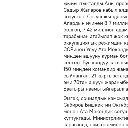
жыйынтыкталды.Аны прези
Садыр Жапаров кабыл алды
созулган. Согуш жылдары
Алардын ичинен 8,7 милли
болгон, 7,42 миллион ада
тарабынан атайылап жок к
оккупациялык режимдин ка
ССРинен Улуу Ата Мекенди
миңден ашууну курман бол
келген. Бул кандуу кагыл
150 миңдей командир жан
сыйланган, 21 кыргызстанд
эми 70тен ашуун жараныбы
Баатыры наамы ыйгарылга
Эмгек, социалдык камсыз
Сабиров Бишкектин Октяб
менен Ата Мекендик согу
куттуктады. Министрликт
караганда, эки аткаминер 