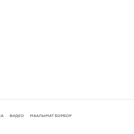
КА
ВИДЕО
МААЛЫМАТ БОРБОР