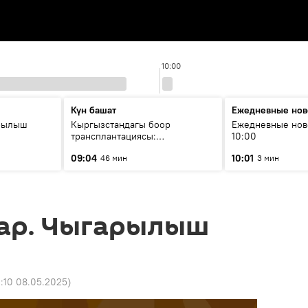
10:00
Күн башат
Ежедневные нов
рылыш
Кыргызстандагы боор
Ежедневные нов
трансплантациясы:
10:00
жетишкендиктер жана өнүгүү
09:04
10:01
46 мин
3 мин
келечеги
ар. Чыгарылыш
1:10 08.05.2025
)