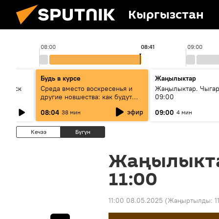
Кыргызстан
08:00
08:41
09:00
Будь в курсе
Жаңылыктар
Выпуск
Среда вместо воскресенья и
Жаңылыктар. Чыга
другие новшества: как будут
09:00
проходить выборы в КР?
эфир
08:04
09:00
38 мин
4 мин
Кечээ
Бүгүн
Жаңылыкт
11:00
11:00 08.05.2025
(Жаңыртылды:
1