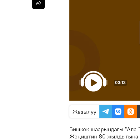
03:13
Жазылуу
Бишкек шаарындагы "Ала-Т
Жеңиштин 80 жылдыгына а