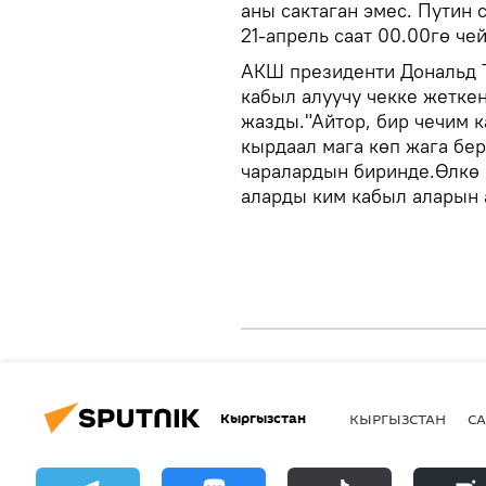
аны сактаган эмес. Путин 
21-апрель саат 00.00гө че
АКШ президенти Дональд Т
кабыл алуучу чекке жеткен
жазды."Айтор, бир чечим 
кырдаал мага көп жага бер
чаралардын биринде.Өлкө 
аларды ким кабыл аларын 
Кыргызстан
КЫРГЫЗСТАН
СА