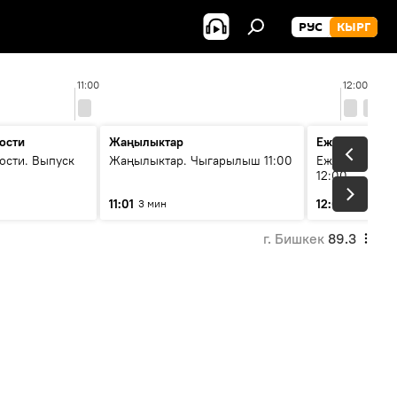
РУС
КЫРГ
11:00
12:00
ости
Жаңылыктар
Ежедневные 
ости. Выпуск
Жаңылыктар. Чыгарылыш 11:00
Ежедневные н
12:00
11:01
12:01
3 мин
3 мин
г. Бишкек
89.3