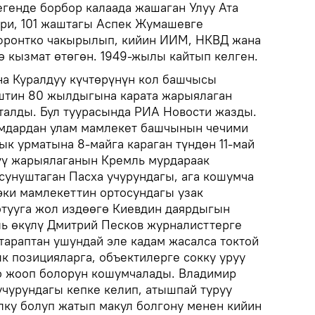
генде борбор калаада жашаган Улуу Ата
ри, 101 жаштагы Аспек Жумашевге
фронтко чакырылып, кийин ИИМ, НКВД жана
ө кызмат өтөгөн. 1949-жылы кайтып келген.
а Куралдуу күчтөрүнүн кол башчысы
тин 80 жылдыгына карата жарыялаган
алды. Бул туурасында РИА Новости жазды.
амдардан улам мамлекет башчынын чечими
 урматына 8-майга караган түндөн 11-май
үү жарыялаганын Кремль мурдараак
сунуштаган Пасха учурундагы, ага кошумча
эки мамлекеттин ортосундагы узак
тууга жол издөөгө Киевдин даярдыгын
ь өкүлү Дмитрий Песков журналисттерге
 тараптан ушундай эле кадам жасалса токтой
к позицияларга, объектилерге сокку уруу
оо жооп болорун кошумчалады. Владимир
учурундагы кепке келип, атышпай туруу
олку болуп жатып макул болгону менен кийин