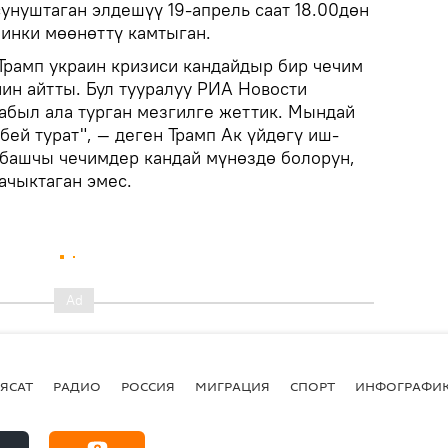
сунуштаган элдешүү 19-апрель саат 18.00дөн
йинки мөөнөттү камтыган.
рамп украин кризиси кандайдыр бир чечим
ин айтты. Бул тууралуу РИА Новости
кабыл ала турган мезгилге жеттик. Мындай
бей турат", — деген Трамп Ак үйдөгү иш-
башчы чечимдер кандай мүнөздө болорун,
ачыктаган эмес.
ЯСАТ
РАДИО
РОССИЯ
МИГРАЦИЯ
СПОРТ
ИНФОГРАФИ