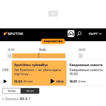
КЫРГ
Кыргызстан
15:00
15:26
16:00
Sputnikteн сүйлөйбүз
Ежедневные новости
15:00
Так божомол — өз убагындагы
Ежедневные новости. 
коргонуу:
16:00
гидрометеорологиялык кызмат
эфир
15:04
16:01
45 мин
3 мин
кантип өркүндөтүлүүдө
Кечээ
Бүгүн
г. Бишкек
89.3