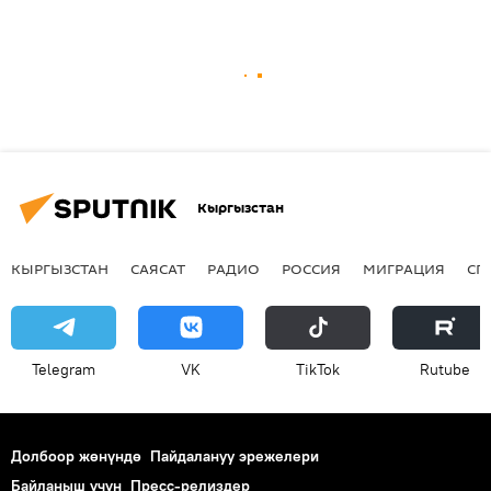
Кыргызстан
КЫРГЫЗСТАН
САЯСАТ
РАДИО
РОССИЯ
МИГРАЦИЯ
СП
Telegram
VK
ТikТоk
Rutube
Долбоор жөнүндө
Пайдалануу эрежелери
Байланыш үчүн
Пресс-релиздер