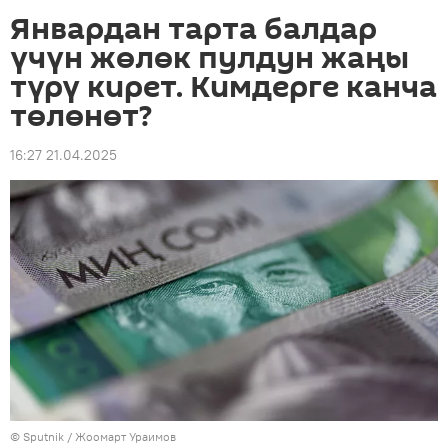
Январдан тарта балдар
үчүн жөлөк пулдун жаңы
түрү кирет. Кимдерге канча
төлөнөт?
16:27 21.04.2025
©
Sputnik / Жоомарт Ураимов