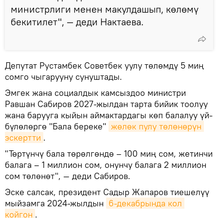
министрлиги менен макулдашып, көлөмү
бекитилет", — деди Нактаева.
Депутат Рустамбек Советбек уулу төлөмдү 5 миң
сомго чыгарууну сунуштады.
Эмгек жана социалдык камсыздоо министри
Равшан Сабиров 2027-жылдан тарта бийик тоолуу
жана барууга кыйын аймактардагы көп балалуу үй-
бүлөлөргө "Бала береке"
жөлөк пулу төлөнөрүн 
эскертти
.
"Төртүнчү бала төрөлгөндө – 100 миң сом, жетинчи
балага – 1 миллион сом, онунчу балага 2 миллион
сом төлөнөт", — деди Сабиров.
Эске салсак, президент Садыр Жапаров тиешелүү
мыйзамга 2024-жылдын
6-декабрында кол 
койгон
.