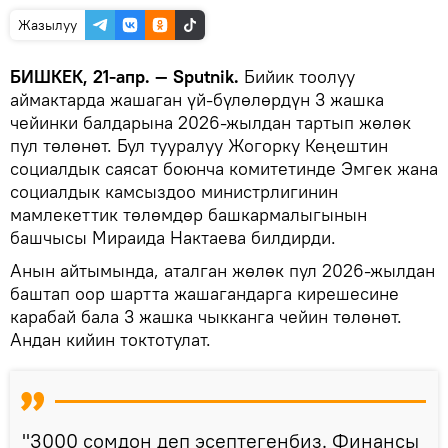
Жазылуу
БИШКЕК, 21-апр. — Sputnik.
Бийик тоолуу
аймактарда жашаган үй-бүлөлөрдүн 3 жашка
чейинки балдарына 2026-жылдан тартып жөлөк
пул төлөнөт. Бул тууралуу Жогорку Кеңештин
социалдык саясат боюнча комитетинде Эмгек жана
социалдык камсыздоо министрлигинин
мамлекеттик төлөмдөр башкармалыгынын
башчысы Мираида Нактаева билдирди.
Анын айтымында, аталган жөлөк пул 2026-жылдан
баштап оор шартта жашагандарга кирешесине
карабай бала 3 жашка чыкканга чейин төлөнөт.
Андан кийин токтотулат.
"3000 сомдон деп эсептегенбиз. Финансы