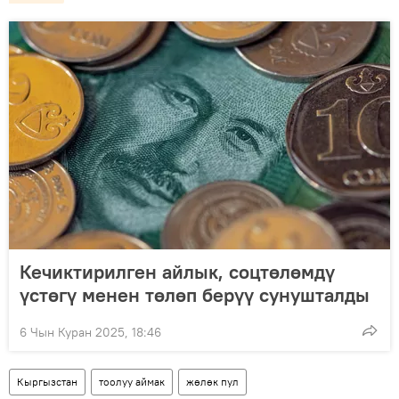
Кечиктирилген айлык, соцтөлөмдү
үстөгү менен төлөп берүү сунушталды
6 Чын Куран 2025, 18:46
Кыргызстан
тоолуу аймак
жөлөк пул