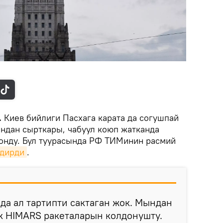
.
Киев бийлиги Пасхага карата да согушпай
андан сырткары, чабуул коюп жатканда
онду. Бул туурасында РФ ТИМинин расмий
дирди
.
 да ал тартипти сактаган жок. Мындан
к HIMАRS ракеталарын колдонушту.