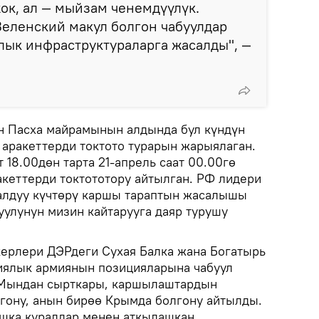
жок, ал — мыйзам ченемдүүлүк.
еленский макул болгон чабуулдар
лык инфраструктураларга жасалды", —
н Пасха майрамынын алдында бул күндүн
 аракеттерди токтото турарын жарыялаган.
т 18.00дөн тарта 21-апрель саат 00.00гө
акеттерди токтототору айтылган. РФ лидери
алдуу күчтөрү каршы тараптын жасалышы
уулунун мизин кайтарууга даяр турушу
ерлери ДЭРдеги Сухая Балка жана Богатырь
иялык армиянын позицияларына чабуул
 Мындан сырткары, каршылаштардын
гону, анын бирөө Крымда болгону айтылды.
шка куралдар менен аткылашкан.