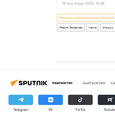
18 Чын Куран 2025, 10:48
Россиянын Донбассты коргоо боюнча
Мария Захарова
пасха
атышуу
Кыргызстан
КЫРГЫЗСТАН
СА
Telegram
VK
ТikТоk
Rutub