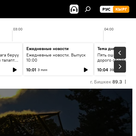
РУС
КЫРГ
03:00
04:00
Ежедневные новости
Тема дня
ага берүү
Ежедневные новости. Выпуск
Пять ошибок котор
 талаптар
10:00
дорого обойтись п
жилья
10:01
10:04
3 мин
39 мин
г. Бишкек
89.3