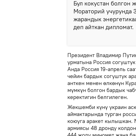
Бул кокустан болгон 
Мораторий учурунда З
жарандык энергетика
деп айткан дипломат.
Президент Владимир Пути
урматына Россия согуштук
Анда Россия 19-апрель саа
чейин бардык согуштук ар
анткен менен өлкөнүн Кур
мүмкүн болгон бардык чаб
керектигин белгилеген.
Жекшемби күнү украин аск
аймактарында турган росс
коюуга аракет кылышкан.
армиясы 48 дронду колдон
444 жолу миномет жана ба