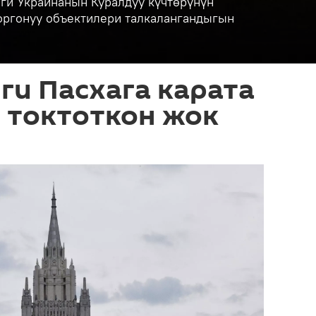
ги Украинанын Куралдуу күчтөрүнүн
коргонуу объектилери талкалангандыгын
ги Пасхага карата
 токтоткон жок