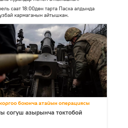
ель саат 18:00дөн тарта Пасха алдында
узбай кармаганын айтышкан.
коргоо боюнча атайын операциясы
гы согуш азырынча токтобой