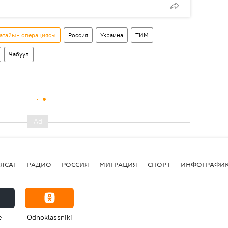
 атайын операциясы
Россия
Украина
ТИМ
Чабуул
ЯСАТ
РАДИО
РОССИЯ
МИГРАЦИЯ
СПОРТ
ИНФОГРАФИ
e
Odnoklassniki