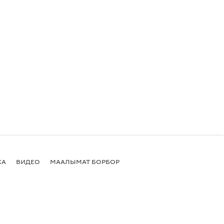
КА
ВИДЕО
МААЛЫМАТ БОРБОР