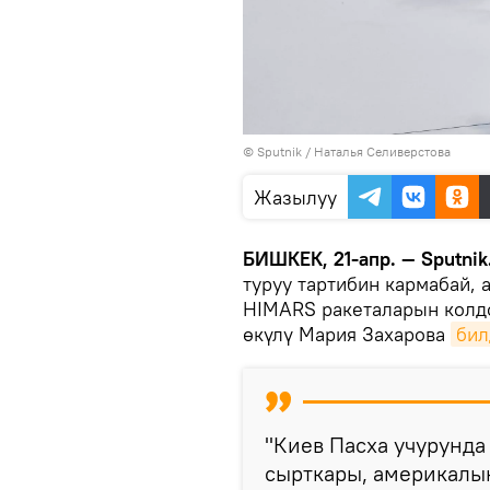
©
Sputnik
/ Наталья Селиверстова
Жазылуу
БИШКЕК, 21-апр. — Sputnik
туруу тартибин кармабай, 
HIMARS ракеталарын колд
өкүлү Мария Захарова
бил
"Киев Пасха учурунда
сырткары, америкалы