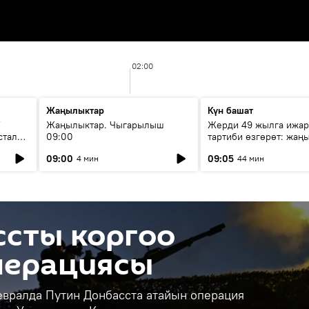
02:00
Жаңылыктар
Күн башат
F
Жаңылыктар. Чыгарылыш
Жерди 49 жылга ижар
стала
09:00
тартиби өзгөрөт: жаңы
эмнени көздөйт?
09:00
09:05
4 мин
44 мин
ссты коргоо
перациясы
евралда Путин Донбасста атайын операция