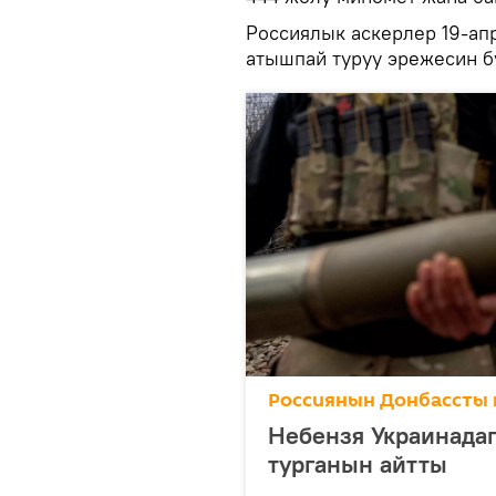
Россиялык аскерлер 19-апр
атышпай туруу эрежесин б
Россиянын Донбассты 
Небензя Украинада
турганын айтты