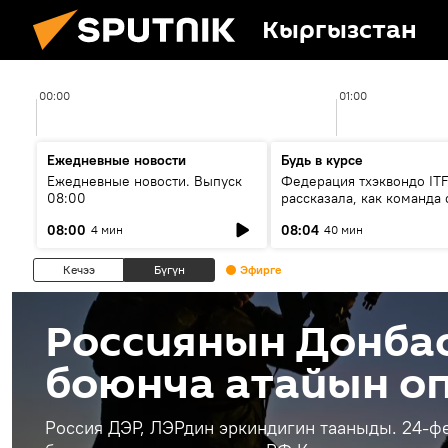
Кыргызстан
00:00
01:00
Ежедневные новости
Будь в курсе
Ежедневные новости. Выпуск
Федерация тхэквондо IT
08:00
рассказала, как команда 
жертвой мошенников
08:00
08:04
4 мин
40 мин
Кечээ
Бүгүн
Эфирге
Россиянын Донба
боюнча атайын о
Россия ДЭР, ЛЭРдин эркиндигин тааныды. 24-ф