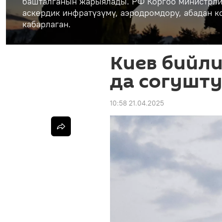
башталганын жарыялады. РФ Коргоо министрли
аскердик инфратүзүмү, аэродромдору, абадан 
кабарлаган.
Киев бийли
да согушту
10:58 21.04.2025