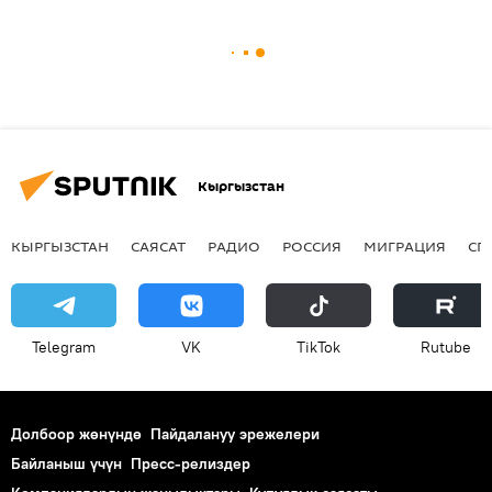
Кыргызстан
КЫРГЫЗСТАН
САЯСАТ
РАДИО
РОССИЯ
МИГРАЦИЯ
СП
Telegram
VK
ТikТоk
Rutube
Долбоор жөнүндө
Пайдалануу эрежелери
Байланыш үчүн
Пресс-релиздер