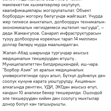
мамлекеттик кызматкерлер окутулуп,
квалификациялары жогорулатылат. Объект
борбордун жогорку бөлүгүндө жайгашат. Учурда
жер тилкеси аныкталып, долбоордун техникалык-
экономикалык негиздемеси иштелип чыгууда", —
деди Жамангулов. Санарип инфраструктурасын
түзүү долбооруна кореялык тарап 14 миллион
доллар бөлөрү мурда маалымдалган.
Жалал-Абад шаарында тургундар акысыз
медициналык текшерүүдөн өтүштү .
Муниципалитеттен билдиришкендей, иш-чара
"Борбор Азия" эл аралык медициналык
университетинде орун алып, Бүткүл дүйнөлүк ден
соолук күнүнө карата уюштурулду. Акциянын
алкагында рентген, УДИ, ЭКГдан акысыз өтүп,
кандын 10 анализи бекер текшерилди. Ошондой
эле текшерүүдөн кийин ден соолугу мыктылар
донор болуп кан тапшырышты.