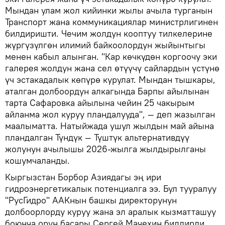
Мындан улам жол кийинки жылы ачыла турганын
Транспорт жана коммуникациялар министрлигинен
билдиришти. Чечим жолдун кооптуу тилкелерине
жүргүзүлгөн илимий байкоолордун жыйынтыгы
менен кабыл алынган. "Кар көчкүдөн коргоочу эки
галерея жолдун жана сел өтүүчү сайлардын үстүнө
үч эстакадалык көпүрө курулат. Мындан тышкары,
аталган долбоордун алкагында Барпы айылынан
тарта Сафаровка айылына чейин 25 чакырым
айланма жол куруу пландалууда", — деп жазылган
маалыматта. Натыйжада ушул жылдын май айына
пландалган Түндүк — Түштүк альтернативдүү
жолунун ачылышы 2026-жылга жылдырылганы
кошумчаланды.
Кыргызстан Борбор Азиядагы эң ири
гидроэнергетикалык потенциалга ээ. Бул тууралуу
"РусГидро" ААКнын башкы директорунун
долбоорлорду куруу жана эл аралык кызматташуу
боюнча орун басары Сергей Мачехин билдирди.