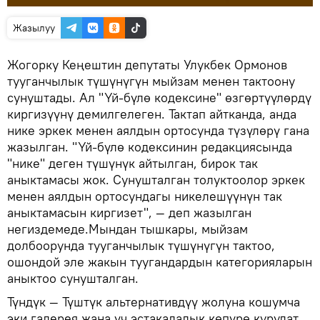
Жазылуу
Жогорку Кеңештин депутаты Улукбек Ормонов
тууганчылык түшүнүгүн мыйзам менен тактоону
сунуштады. Ал "Үй-бүлө кодексине" өзгөртүүлөрдү
киргизүүнү демилгелеген. Тактап айтканда, анда
нике эркек менен аялдын ортосунда түзүлөрү гана
жазылган. "Үй-бүлө кодексинин редакциясында
"нике" деген түшүнүк айтылган, бирок так
аныктамасы жок. Сунушталган толуктоолор эркек
менен аялдын ортосундагы никелешүүнүн так
аныктамасын киргизет", — деп жазылган
негиздемеде.Мындан тышкары, мыйзам
долбоорунда тууганчылык түшүнүгүн тактоо,
ошондой эле жакын туугандардын категорияларын
аныктоо сунушталган.
Түндүк — Түштүк альтернативдүү жолуна кошумча
эки галерея жана үч эстакадалык көпүрө курулат.