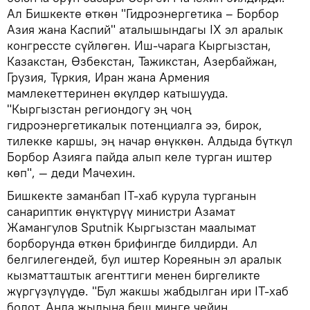
Ал Бишкекте өткөн "Гидроэнергетика – Борбор
Азия жана Каспий" аталышындагы IX эл аралык
конгрессте сүйлөгөн. Иш-чарага Кыргызстан,
Казакстан, Өзбекстан, Тажикстан, Азербайжан,
Грузия, Түркия, Иран жана Армения
мамлекеттеринен өкүлдөр катышууда.
"Кыргызстан региондогу эң чоң
гидроэнергетикалык потенциалга ээ, бирок,
тилекке каршы, эң начар өнүккөн. Алдыда бүткүл
Борбор Азияга пайда алып келе турган иштер
көп", — деди Мачехин.
Бишкекте заманбап IT-хаб курула турганын
санариптик өнүктүрүү министри Азамат
Жамангулов Sputnik Кыргызстан маалымат
борборунда өткөн брифингде билдирди. Ал
белгилегендей, бул иштер Кореянын эл аралык
кызматташтык агенттиги менен биргеликте
жүргүзүлүүдө. "Бул жакшы жабдылган ири IT-хаб
болот. Анда жылына беш миңге чейин