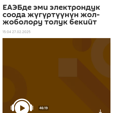
ЕАЭБде эми электрондук
соода жүгүртүүнүн жол-
жоболору толук бекийт
15:04 27.02.2025
46:19