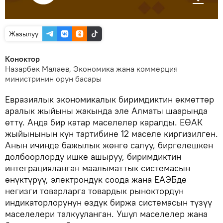
Жазылуу
Коноктор
Назарбек Малаев, Экономика жана коммерция
министринин орун басары
Евразиялык экономикалык биримдиктин өкмөттөр
аралык жыйыны жакында эле Алматы шаарында
өттү. Анда бир катар маселелер каралды. ЕӨАК
жыйынынын күн тартибине 12 маселе киргизилген.
Анын ичинде бажылык жөнгө салуу, биргелешкен
долбоорлорду ишке ашыруу, биримдиктин
интеграцияланган маалыматтык системасын
өнүктүрүү, электрондук соода жана ЕАЭБде
негизги товарларга товардык рыноктордун
индикаторлорунун өздүк биржа системасын түзүү
маселелери талкууланган. Ушул маселелер жана