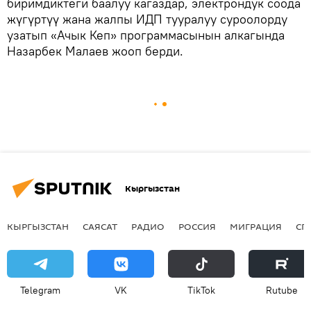
биримдиктеги баалуу кагаздар, электрондук соода
жүгүртүү жана жалпы ИДП тууралуу суроолорду
узатып «Ачык Кеп» программасынын алкагында
Назарбек Малаев жооп берди.
Кыргызстан
КЫРГЫЗСТАН
САЯСАТ
РАДИО
РОССИЯ
МИГРАЦИЯ
СП
Telegram
VK
ТikТоk
Rutube