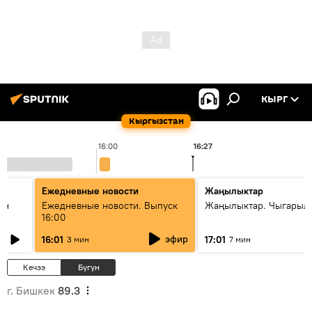
КЫРГ
Кыргызстан
16:00
16:27
1
Ежедневные новости
Жаңылыктар
ан
Ежедневные новости. Выпуск
Жаңылыктар. Чыгарыл
16:00
эфир
16:01
17:01
3 мин
7 мин
Кечээ
Бүгүн
г. Бишкек
89.3