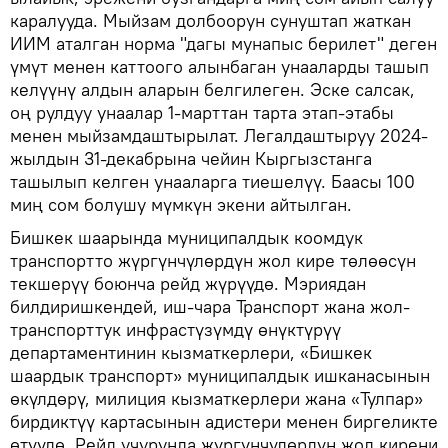
каралууда. Мыйзам долбоорун сунуштап жаткан
ИИМ аталган норма "дагы мунапыс берилет" деген
үмүт менен каттоого алынбаган унааларды ташып
келүүнү алдын аларын белгилеген. Эске салсак,
оң рулдуу унаалар 1-марттан тарта этап-этабы
менен мыйзамдаштырылат. Легалдаштыруу 2024-
жылдын 31-декабрына чейин Кыргызстанга
ташылып келген унааларга тиешелүү. Баасы 100
миң сом болушу мүмкүн экени айтылган.
Бишкек шаарында муниципалдык коомдук
транспортто жүргүнчүлөрдүн жол кире төлөөсүн
текшерүү боюнча рейд жүрүүдө. Мэриядан
билдиришкендей, иш-чара Транспорт жана жол-
транспорттук инфрастүзүмдү өнүктүрүү
департаментинин кызматкерлери, «Бишкек
шаардык транспорт» муниципалдык ишканасынын
өкүлдөрү, милиция кызматкерлери жана «Тулпар»
бирдиктүү картасынын адистери менен биргеликте
өтүүдө. Рейд учурунда жүргүнчүлөрдүн жол кирени