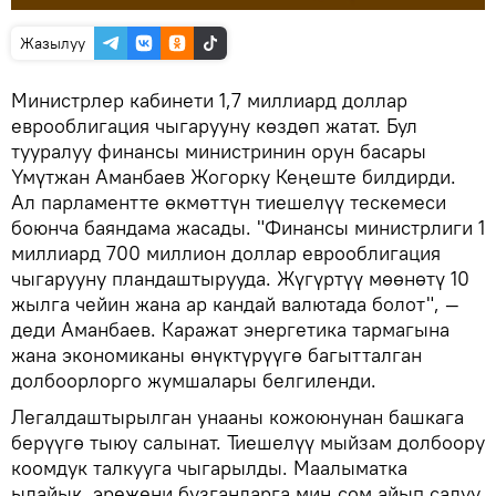
Жазылуу
Министрлер кабинети 1,7 миллиард доллар
еврооблигация чыгарууну көздөп жатат. Бул
тууралуу финансы министринин орун басары
Үмүтжан Аманбаев Жогорку Кеңеште билдирди.
Ал парламентте өкмөттүн тиешелүү тескемеси
боюнча баяндама жасады. "Финансы министрлиги 1
миллиард 700 миллион доллар еврооблигация
чыгарууну пландаштырууда. Жүгүртүү мөөнөтү 10
жылга чейин жана ар кандай валютада болот", —
деди Аманбаев. Каражат энергетика тармагына
жана экономиканы өнүктүрүүгө багытталган
долбоорлорго жумшалары белгиленди.
Легалдаштырылган унааны кожоюнунан башкага
берүүгө тыюу салынат. Тиешелүү мыйзам долбоору
коомдук талкууга чыгарылды. Маалыматка
ылайык, эрежени бузгандарга миң сом айып салуу