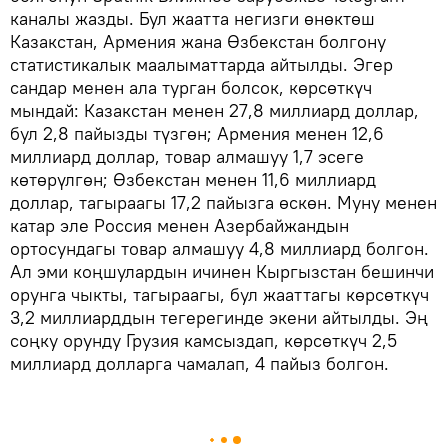
каналы жазды. Бул жаатта негизги өнөктөш
Казакстан, Армения жана Өзбекстан болгону
статистикалык маалыматтарда айтылды. Эгер
сандар менен ала турган болсок, көрсөткүч
мындай: Казакстан менен 27,8 миллиард доллар,
бул 2,8 пайызды түзгөн; Армения менен 12,6
миллиард доллар, товар алмашуу 1,7 эсеге
көтөрүлгөн; Өзбекстан менен 11,6 миллиард
доллар, тагыраагы 17,2 пайызга өскөн. Муну менен
катар эле Россия менен Азербайжандын
ортосундагы товар алмашуу 4,8 миллиард болгон.
Ал эми коңшулардын ичинен Кыргызстан бешинчи
орунга чыкты, тагыраагы, бул жааттагы көрсөткүч
3,2 миллиарддын тегерегинде экени айтылды. Эң
соңку орунду Грузия камсыздап, көрсөткүч 2,5
миллиард долларга чамалап, 4 пайыз болгон.