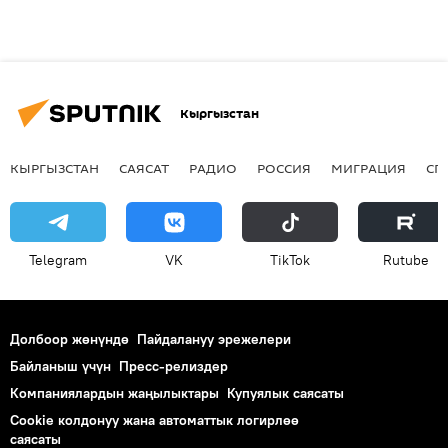
Кыргызстан
КЫРГЫЗСТАН
САЯСАТ
РАДИО
РОССИЯ
МИГРАЦИЯ
СП
Telegram
VK
ТikТоk
Rutube
Долбоор жөнүндө
Пайдалануу эрежелери
Байланыш үчүн
Пресс-релиздер
Компаниялардын жаңылыктары
Купуялык саясаты
Cookie колдонуу жана автоматтык логирлөө
саясаты