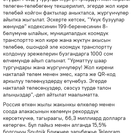
төлөгөн-төлөбөгөнү текшерилип, эгерде жол кире
төлөбөй койгон фактылар аныкталса, жүргүнчүлөр
айыпка жыгылат. Эскерте кетсек, "Укук бузуулар
жөнүндө" кодексинин 199-беренесинин 8-
бөлүмүнө ылайык, муниципалдык коомдук
транспортто жол кире жана жүктүн акысын
төлөбөө, ошондой эле коомдук транспортту
колдонуу эрежелерин бузгандарга 1000 сом
өлчөмүндө айып салынат. "Урматтуу шаар
тургундары жана жүргүнчүлөрү! Жол кирени
накталай төлөм менен эмес, карта же QR-код
аркылуу төлөөңүздөрдү өтүнөбүз. Эгерде
накталай төлөсөңүздөр, сөзсүз түрдө талон
алыңыздар",-деп айтылат маалыматта.
Россия өткөн жылы жакынкы өлкөлөр менен
соода алакасынын көлөмүн рекорддук
көрсөткүчкө, тагыраагы, 66,3 миллиард долларга
көтөргөн. Бул пайыз менен алганда 15,5%
болгонун Sputnik Ближнее зарубежье Telegram