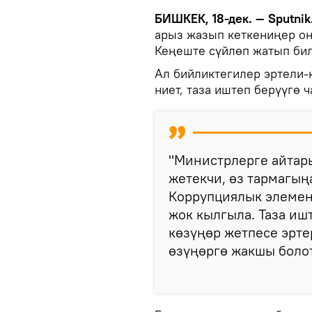
БИШКЕК, 18-дек. — Sputnik
арыз жазып кеткениңер оң
Кеңеште сүйлөп жатып би
Ал бийликтегилер эртели-к
ниет, таза иштеп берүүгө 
"Министрлерге айтары
жетекчи, өз тармагың
Коррупциялык элемен
жок кылгыла. Таза иш
көзүңөр жетпесе эрте
өзүңөргө жакшы болот