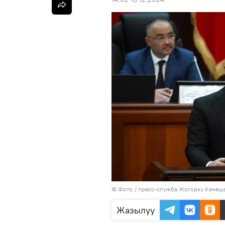
© Фото / пресс-служба Жогорку Кенеш
Жазылуу