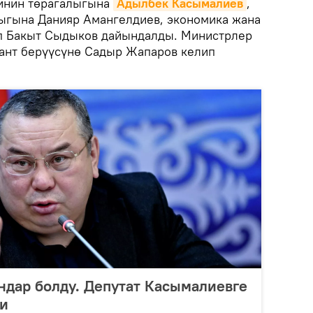
тинин төрагалыгына
Адылбек Касымалиев
,
ыгына Данияр Амангелдиев, экономика жана
п Бакыт Сыдыков дайындалды. Министрлер
ант берүүсүнө Садыр Жапаров келип
ндар болду. Депутат Касымалиевге
ти