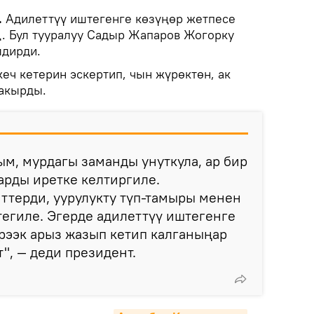
.
Адилеттүү иштегенге көзүңөр жетпесе
. Бул тууралуу Садыр Жапаров Жогорку
лдирди.
еч кетерин эскертип, чын жүрөктөн, ак
чакырды.
м, мурдагы заманды унуткула, ар бир
арды иретке келтиргиле.
ттерди, уурулукту түп-тамыры менен
тегиле. Эгерде адилеттүү иштегенге
рээк арыз жазып кетип калганыңар
", — деди президент.