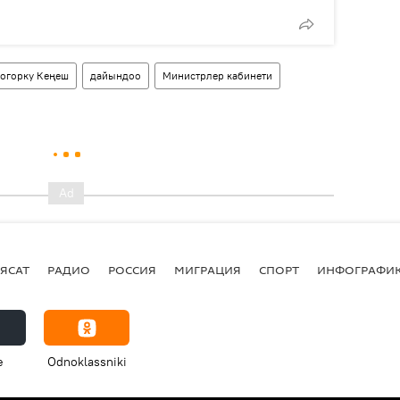
огорку Кеңеш
дайындоо
Министрлер кабинети
ЯСАТ
РАДИО
РОССИЯ
МИГРАЦИЯ
СПОРТ
ИНФОГРАФИ
e
Odnoklassniki