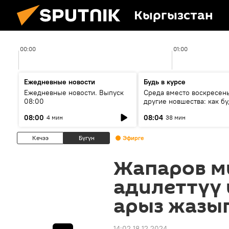
Кыргызстан
00:00
01:00
Ежедневные новости
Будь в курсе
Ежедневные новости. Выпуск
Среда вместо воскресень
08:00
другие новшества: как бу
проходить выборы в КР?
08:00
08:04
4 мин
38 мин
Кечээ
Бүгүн
Эфирге
Жапаров м
адилеттүү
арыз жазып
14:02 18.12.2024