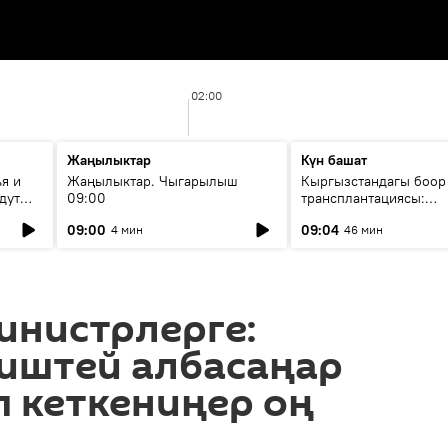
02:00
Жаңылыктар
Күн башат
я и
Жаңылыктар. Чыгарылыш
Кыргызстандагы боор
дут
09:00
трансплантациясы:
жетишкендиктер жана
09:00
09:04
4 мин
46 мин
келечеги
инистрлерге:
 иштей албасаңар
 кеткениңер оң