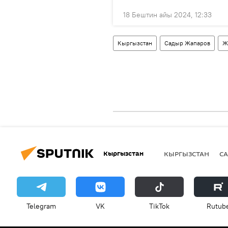
18 Бештин айы 2024, 12:33
Кыргызстан
Садыр Жапаров
Ж
Кыргызстан
КЫРГЫЗСТАН
СА
Telegram
VK
ТikТоk
Rutub