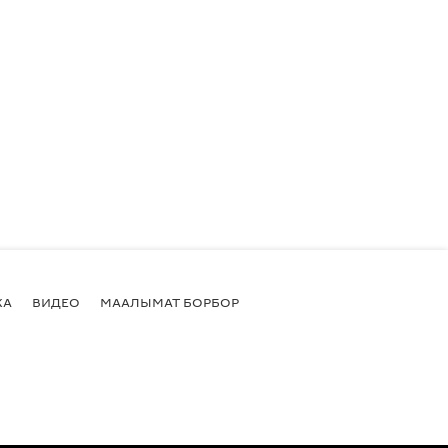
КА
ВИДЕО
МААЛЫМАТ БОРБОР