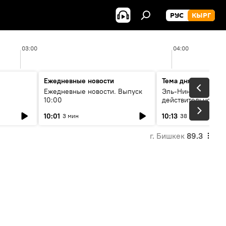
РУС
КЫРГ
03:00
04:00
Ежедневные новости
Тема дня
Ежедневные новости. Выпуск
Эль-Ниньо, жара и 
10:00
действительно вли
 өнүгүү
погоду в Кыргызст
10:01
10:13
3 мин
38 мин
г. Бишкек
89.3