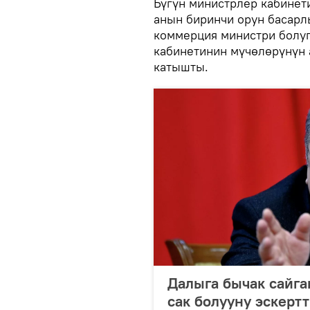
Бүгүн министрлер кабине
анын биринчи орун басарл
коммерция министри болу
кабинетинин мүчөлөрүнүн 
катышты.
Далыга бычак сайга
сак болууну эскерт