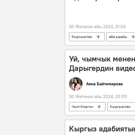
30 Жетинин айы 2024, 21:04
Кыргызстан
аба ырайы
Уй, чымчык менен
Дарыгердин виде
Аяна Байтемирова
30 Жетинин айы 2024, 20:05
Чым-Коргон
Кыргызстан
Видео
видеомаек
Кыргыз адабияты