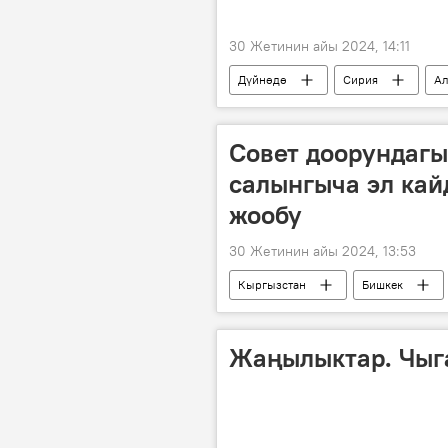
30 Жетинин айы 2024, 14:11
Дүйнөдө
Сирия
Ал
курал
Совет доорундагы
салынгыча эл кай
жообу
30 Жетинин айы 2024, 13:53
Кыргызстан
Бишкек
Жаңылыктар. Чыг