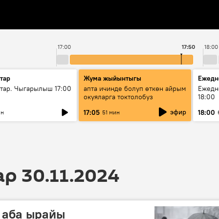
17:00
17:50
18:00
тар
Жума жыйынтыгы
Ежедн
ар. Чыгарылыш 17:00
апта ичинде болуп өткөн айрым
Ежедн
окуяларга токтолобуз
18:00
эфир
17:05
18:00
ин
51 мин
 30.11.2024
а аба ырайы