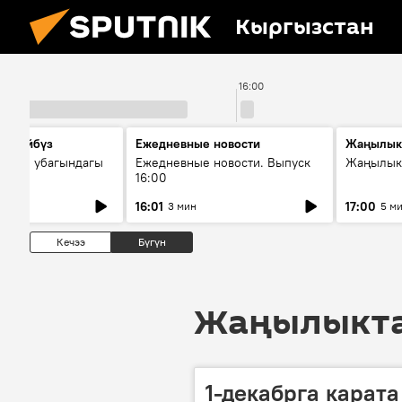
Кыргызстан
16:00
сүйлөйбүз
Ежедневные новости
Жаңылык
 — өз убагындагы
Ежедневные новости. Выпуск
Жаңылыкт
16:00
рологиялык кызмат
16:01
17:00
3 мин
5 м
ндөтүлүүдө
Кечээ
Бүгүн
Жаңылыктар
1-декабрга карат