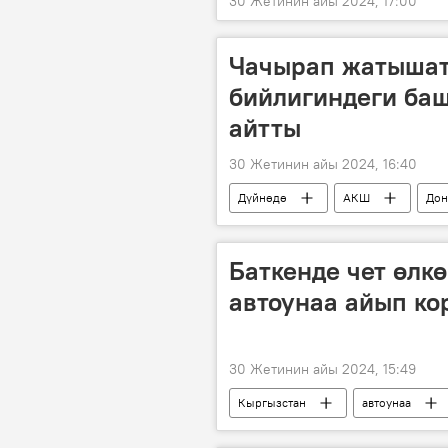
30 Жетинин айы 2024, 17:00
Чачырап жатышат
бийлигиндеги ба
айтты
30 Жетинин айы 2024, 16:40
Дүйнөдө
АКШ
Дон
Алексей Пушков
Баткенде чет өлк
автоунаа айып кор
30 Жетинин айы 2024, 15:49
Кыргызстан
автоунаа
бажы
ЕАЭБ
Видео