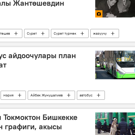
алы Жантөшевдин
төшев
Сүрөт
Сүрөт түрмөк
жазуучу
ус айдоочулары план
ат
мэрия
Айбек Жунушалиев
автобус
а чогултуу
 Токмоктон Бишкекке
н графиги, акысы