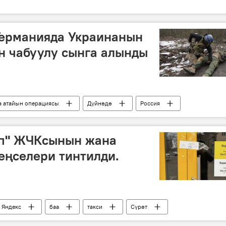
 Германияда Украинанын
н чабуулу сынга алынды
а атайын операциясы
Дүйнөдө
Россия
Курск
Чабуул
ката
Донбасс
рп" ЖЧКсынын жана
еңселери тинтилди.
Яндекс
баа
такси
Сүрөт