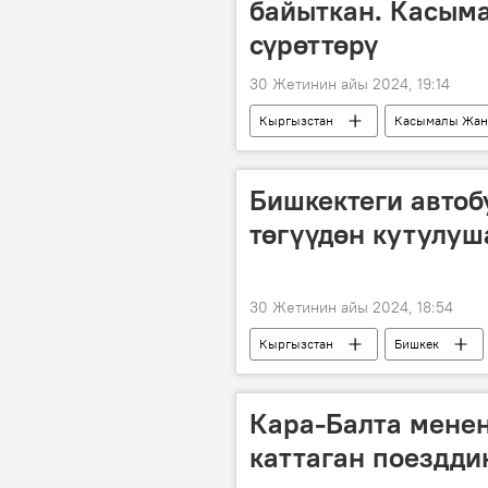
байыткан. Касым
сүрөттөрү
30 Жетинин айы 2024, 19:14
Кыргызстан
Касымалы Жан
үй-бүлө
"Каныбек" романы
Бишкектеги автоб
төгүүдөн кутулуш
30 Жетинин айы 2024, 18:54
Кыргызстан
Бишкек
жол кире
план
акч
Кара-Балта менен
каттаган поездди