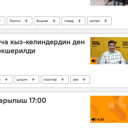
Токмок
Бишкек
поезд
каттам
нча кыз-келиндердин ден
текшерилди
р
шишик
оорулар
рак
медициналык кароо
арылыш 17:00
4:33