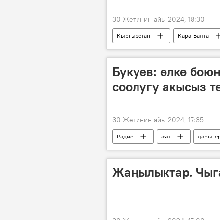
30 Жетинин айы 2024, 18:30
Кыргызстан
Кара-Балта
Букуев: өлкө бою
соолугу акысыз 
30 Жетинин айы 2024, 17:35
Радио
аял
дарыге
Кыргызстан
Нурбек Букуев
Жаңылыктар. Чыг