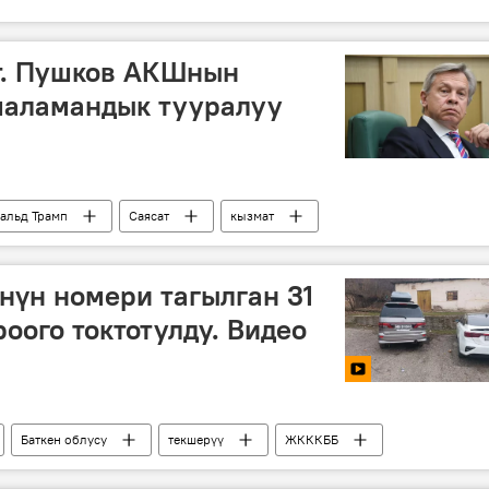
. Пушков АКШнын
шаламандык тууралуу
альд Трамп
Саясат
кызмат
өнүн номери тагылган 31
оого токтотулду. Видео
Баткен облусу
текшерүү
ЖКККББ
Сүрөт