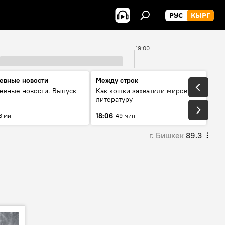
РУС
КЫРГ
19:00
евные новости
Между строк
евные новости. Выпуск
Как кошки захватили мировую
литературу
18:06
6 мин
49 мин
г. Бишкек
89.3