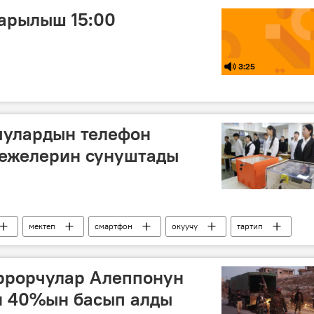
арылыш 15:00
3:25
чулардын телефон
режелерин сунуштады
мектеп
смартфон
окуучу
тартип
ррорчулар Алеппонун
 40%ын басып алды