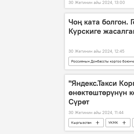
30 Жетинин айы 2024, 13:00
Чоң ката болгон.
Курскиге жасалга
30 Жетинин айы 2024, 12:45
Россиянын Донбассты коргоо боюнч
Украина
атайын операция
"Яндекс.Такси Ко
өнөктөштөрүнүн к
Сүрөт
30 Жетинин айы 2024, 11:44
Кыргызстан
УКМК