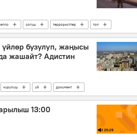
еппо
согуш
террористтер
топ
 үйлөр бузулуп, жаңысы
да жашайт? Адистин
курулуш
үй
документ
арылыш 13:00
25:29