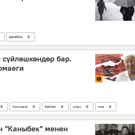
декабрь
 сүйлөшкөндөр бар.
омаеги
психиатр
бейтап
оору
мээ
Бактыгүл Дыйканбаева
н "Каныбек" менен