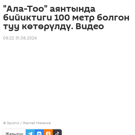
"Ала-Тоо" аянтында
бийиктиги 100 метр болгон
туу көтөрүлдү. Видео
09:22 31.08.2024
©
Sputnik
/ Жантай Макенов
Жазылуу