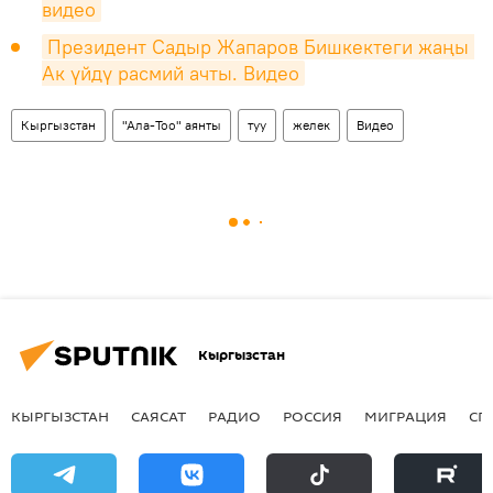
видео
Президент Садыр Жапаров Бишкектеги жаңы 
Ак үйдү расмий ачты. Видео
Кыргызстан
"Ала-Тоо" аянты
туу
желек
Видео
Кыргызстан
КЫРГЫЗСТАН
САЯСАТ
РАДИО
РОССИЯ
МИГРАЦИЯ
СП