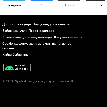
Telegram
VK
ТikТоk
Rutube
Долбоор жөнүндө
Пайдалануу эрежелери
Байланыш үчүн
Пресс-релиздер
Компаниялардын жаңылыктары
Купуялык саясаты
Cookie колдонуу жана автоматтык логирлөө
саясаты
Кайра байланыш
© 2026 Sputnik Бардык укуктар корголгон. 18+