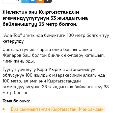
Желектин эни Кыргызстандын
эгемендүүлүгүнүн 33 жылдыгына
байланыштуу 33 метр болгон.
"Ала-Тоо" аянтында бийиктиги 100 метр болгон туу
көтөрүлдү.
Салтанаттуу иш-чарага өлкө башчы Садыр
Жапаров баш болгон бийлик өкүлдөрү катышып,
гимн жаңырды.
Туунун узундугу Кара-Кыргыз автономиялуу
облусунун 100 жылдык мааракесинин алкагында
100 метр, ал эми эни Кыргызстандын
эгемендүүлүгүнүн 33 жылдыгына байланыштуу 33
метр болгон.
Тема боюнча:
Биз сыймыктанган Кыргызстан. Майрамдык 