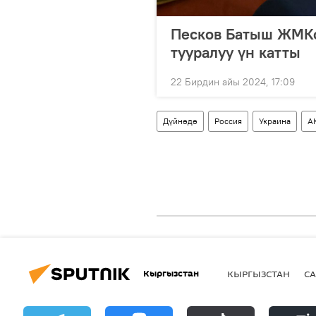
Песков Батыш ЖМК
тууралуу үн катты
22 Бирдин айы 2024, 17:09
Дүйнөдө
Россия
Украина
А
Кыргызстан
КЫРГЫЗСТАН
СА