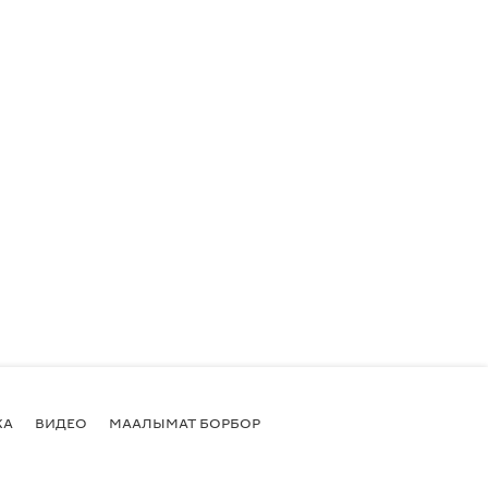
КА
ВИДЕО
МААЛЫМАТ БОРБОР