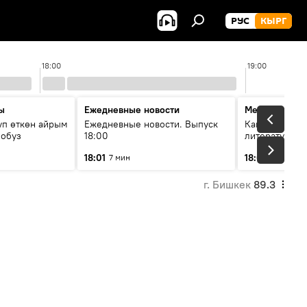
РУС
КЫРГ
18:00
19:00
ы
Ежедневные новости
Между строк
уп өткөн айрым
Ежедневные новости. Выпуск
Как кошки за
лобуз
18:00
литературу
18:01
18:08
7 мин
49 мин
г. Бишкек
89.3