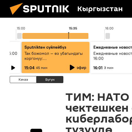
Кыргызстан
15:00
15:35
16:00
Sputnikteн сүйлөйбүз
Ежедневные новос
ыш 15:00
Так божомол — өз убагындагы
Ежедневные новост
коргонуу:
16:00
гидрометеорологиялык кызмат
эфир
15:04
16:01
45 мин
3 мин
кантип өркүндөтүлүүдө
Кечээ
Бүгүн
ТИМ: НАТО
чектешкен
киберлабо
түзүүдө