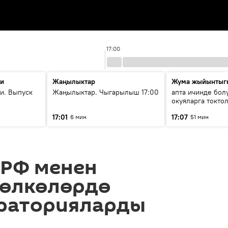
17:00
ти
Жаңылыктар
Жума жыйынтыг
и. Выпуск
Жаңылыктар. Чыгарылыш 17:00
апта ичинде бол
окуяларга токто
17:01
17:07
6 мин
51 мин
 РФ менен
 өлкөлөрдө
раторияларды