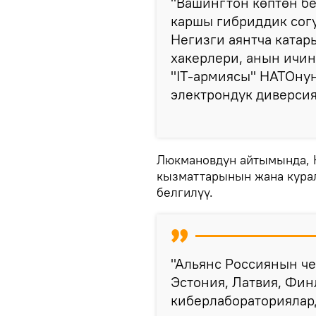
"Вашингтон көптөн б
каршы гибриддик сог
Негизги аянтча катар
хакерлери, анын ичин
"IT-армиясы" НАТОну
электрондук диверсия
Люкмановдун айтымында, 
кызматтарынын жана курал
белгилүү.
"Альянс Россиянын ч
Эстония, Латвия, Фи
киберлабораториялар