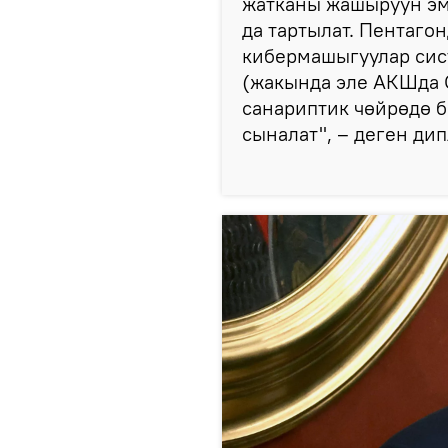
жатканы жашыруун эм
да тартылат. Пентаго
кибермашыгуулар сис
(жакында эле АКШда C
санариптик чөйрөдө 
сыналат", – деген дип