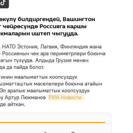
өкүлү билдиргендей, Вашингтон
 чөйрөсүндө Россияга каршы
ыкмаларын иштеп чыгууда.
.
НАТО Эстония, Латвия, Финляндия жана
 Россиянын чек ара периметрлери боюнча
агын түзүүдө. Алдыда Грузия менен
а да пайда болот.
тинин маалыматтык коопсуздук
кызматташтык маселелери боюнча атайын
 Эл аралык маалыматтык коопсуздук
ру Артур Люкманов
РИА Новости 
де айткан.