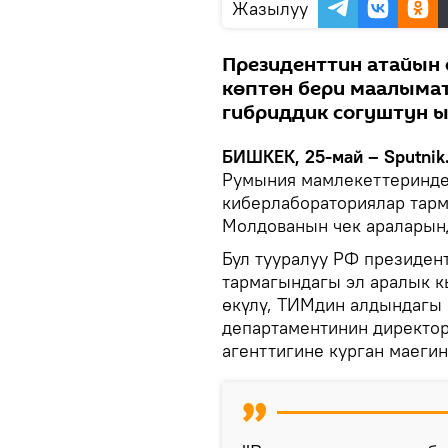
Жазылуу
Президенттин атайын 
көптөн бери маалымат
гибриддик согуштун 
БИШКЕК, 25-май – Sputnik
Румыния мамлекеттеринде
киберлабораториялар тарм
Молдованын чек араларынд
Бул тууралуу РФ президен
тармагындагы эл аралык 
өкүлү, ТИМдин алдындагы
департаментинин директо
агенттигине курган маегин