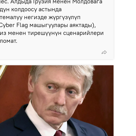
ес. Алдыда Грузия менен Молдовага
ндун колдоосу астында
темалуу негизде жүргүзүлүп
yber Flag машыгуулары аяктады),
биз менен тирешүүнүн сценарийлери
ломат.