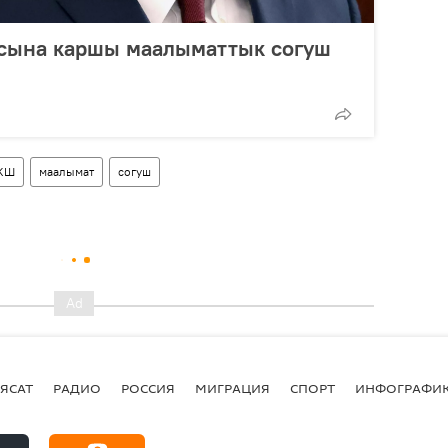
сына каршы маалыматтык согуш
КШ
маалымат
согуш
ЯСАТ
РАДИО
РОССИЯ
МИГРАЦИЯ
СПОРТ
ИНФОГРАФИ