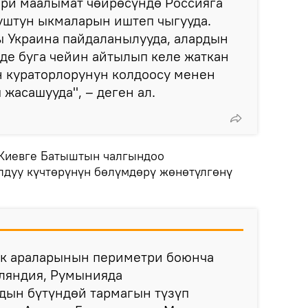
ери маалымат чөйрөсүндө Россияга
уштун ыкмаларын иштеп чыгууда.
ы Украина пайдаланылууда, алардын
де буга чейин айтылып келе жаткан
н кураторлорунун колдоосу менен
 жасашууда", – деген ал.
Киевге Батыштын чалгындоо
дуу күчтөрүнүн бөлүмдөрү жөнөтүлгөнү
ек араларынын периметри боюнча
нляндия, Румынияда
дын бүтүндөй тармагын түзүп