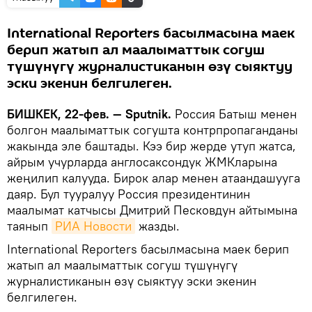
International Reporters басылмасына маек
берип жатып ал маалыматтык согуш
түшүнүгү журналистиканын өзү сыяктуу
эски экенин белгилеген.
БИШКЕК, 22-фев. — Sputnik.
Россия Батыш менен
болгон маалыматтык согушта контрпропаганданы
жакында эле баштады. Кээ бир жерде утуп жатса,
айрым учурларда англосаксондук ЖМКларына
жеңилип калууда. Бирок алар менен атаандашууга
даяр. Бул тууралуу Россия президентинин
маалымат катчысы Дмитрий Песковдун айтымына
таянып
РИА Новости
жазды.
International Reporters басылмасына маек берип
жатып ал маалыматтык согуш түшүнүгү
журналистиканын өзү сыяктуу эски экенин
белгилеген.