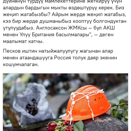
дүйнөнүн түрдүү мамлекеттерине жеткирүү үчүн
алардын бардыгын мыкты өздөштүрүү керек. Биз
жеңип жатабызбы? Айрым жерде жеңип жатабыз,
кээ бир жерде душманыбыз кооптуу болгондуктан
утулуудабыз. Англосаксон ЖМКсы — бул АКШ
менен Улуу Британия басылмалары", — деген
маалымат катчы.
Песков иштин натыйжалуулугу жагынан алар
менен атаандашууга Россия толук даяр экенин
кошумчалаган.