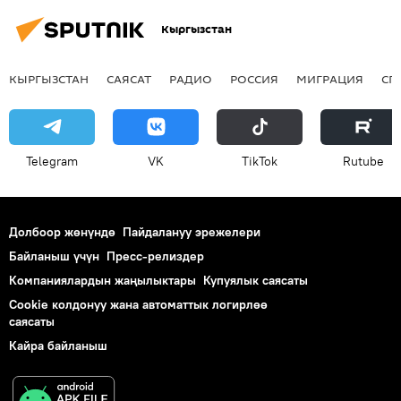
Кыргызстан
КЫРГЫЗСТАН
САЯСАТ
РАДИО
РОССИЯ
МИГРАЦИЯ
СП
Telegram
VK
ТikТоk
Rutube
Долбоор жөнүндө
Пайдалануу эрежелери
Байланыш үчүн
Пресс-релиздер
Компаниялардын жаңылыктары
Купуялык саясаты
Cookie колдонуу жана автоматтык логирлөө
саясаты
Кайра байланыш