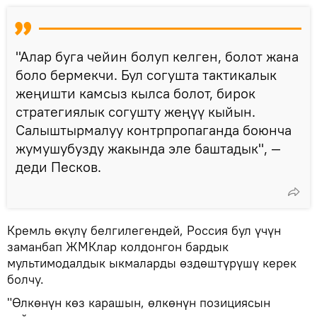
"Алар буга чейин болуп келген, болот жана
боло бермекчи. Бул согушта тактикалык
жеңишти камсыз кылса болот, бирок
стратегиялык согушту жеңүү кыйын.
Салыштырмалуу контрпропаганда боюнча
жумушубузду жакында эле баштадык", —
деди Песков.
Кремль өкүлү белгилегендей, Россия бул үчүн
заманбап ЖМКлар колдонгон бардык
мультимодалдык ыкмаларды өздөштүрүшү керек
болчу.
"Өлкөнүн көз карашын, өлкөнүн позициясын