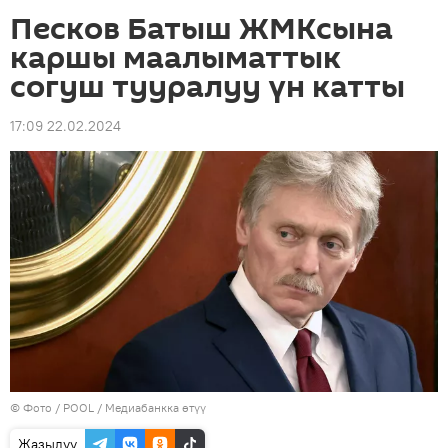
Песков Батыш ЖМКсына
каршы маалыматтык
согуш тууралуу үн катты
17:09 22.02.2024
© Фото / POOL
/
Медиабанкка өтүү
Жазылуу