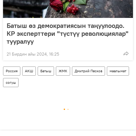
Батыш өз демократиясын таңуулоодо.
КР эксперттери "түстүү революциялар"
тууралуу
21 Бирдин айы 2024, 16:25
Россия
АКШ
Батыш
ЖМК
Дмитрий Песков
маалымат
согуш