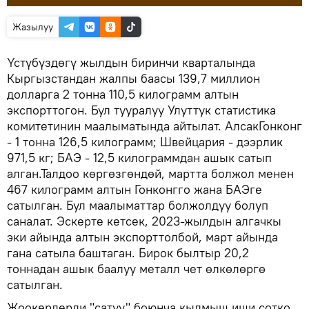
Жазылуу
Үстүбүздөгү жылдын биринчи кварталында
Кыргызстандан жалпы баасы 139,7 миллион
долларга 2 тонна 110,5 килограмм алтын
экспорттогон. Бул тууралуу Улуттук статистика
комитетинин маалыматында айтылат. АлсакГонконг
- 1 тонна 126,5 килограмм; Швейцария - дээрлик
971,5 кг; БАЭ - 12,5 килограммдан ашык сатып
алган.Талдоо көргөзгөндөй, мартта болжол менен
467 килограмм алтын Гонконгго жана БАЭге
сатылган. Бул маалыматтар болжолдуу болуп
саналат. Эскерте кетсек, 2023-жылдын алгачкы
эки айында алтын экспорттолбой, март айында
гана сатыла баштаган. Бирок былтыр 20,2
тоннадан ашык баалуу металл чет өлкөлөргө
сатылган.
Жоокерлерди "сатуу" боюнча кылмыш иши сотко