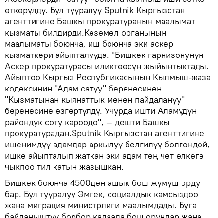
өткөрүлдү. Бул тууралуу Sputnik Кыргызстан
агенттигине Башкы прокуратуранын маалымат
кызматы билдирди.Көзөмөл органынын
маалыматы боюнча, иш боюнча эки аскер
кызматкери айыпталууда. "Бишкек гарнизонунун
Аскер прокуратурасы иликтөөсүн жыйынтыктады.
Айыптоо Кыргыз Республикасынын Кылмыш-жаза
кодексинин "Адам сатуу" беренесинен
"Кызматынан кыянаттык менен пайдалануу"
беренесине өзгөртүлдү. Учурда ишти Аламүдүн
райондук соту кароодо", — дешти Башкы
прокуратурадан.Sputnik Кыргызстан агенттигине
ишенимдүү адамдар аркылуу белгилүү болгондой,
ишке айыпталып жаткан эки адам тең чет өлкөгө
чыкпоо тил катын жазышкан.
Бишкек боюнча 4500дөн ашык бош жумуш орду
бар. Бул тууралуу Эмгек, социалдык камсыздоо
жана миграция министрлиги маалымдады. Буга
байланыштуу борбор калаада бош орундар жана