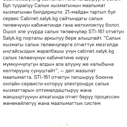
Бул тууралуу Салык кызматынын маалымат
кызматынан билдиришти. 21-майдан тартып бул
сервис Cabinet.salyk.kg сайтындагы салык
төлөөчүнүн кабинетинде гана жеткиликтүү болот.
Ошол эле учурда салык төлөөчүлөр STI-161 отчетун
Salyk.kg порталы аркылуу бере алышпайт. "Салык
кызматы салык төлөөчүлөргө отчеттук мезгилде
ыңгайсыздык жаралбашы үчүн cabinet.salyk.kg
салык төлөөчүнүн кабинетине кирүү
мүмкүнчүлүгүн алдын ала алууну же калыбына
келтирүүнү сунуштайт", — деп жазылат
маалыматта. STI-161 отчетун тапшыруу боюнча
онлайн-сервисти которуу электрондук салык
кызматтарын оптималдаштыруу жана
жакшыртуунун алкагында отчет берүү процессин
жөнөкөйлөтүү жана маалыматтык систем