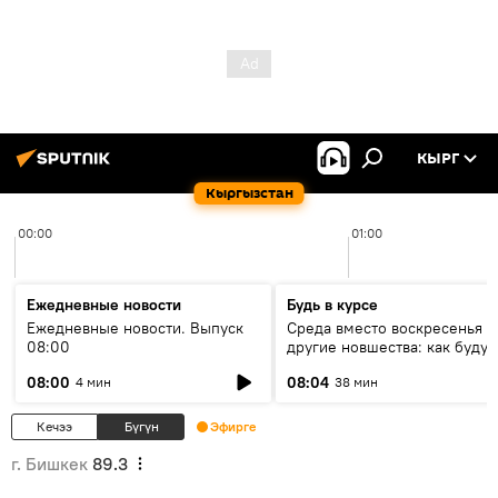
КЫРГ
Кыргызстан
00:00
01:00
Ежедневные новости
Будь в курсе
Ежедневные новости. Выпуск
Среда вместо воскресенья и
08:00
другие новшества: как будут
проходить выборы в КР?
08:00
08:04
4 мин
38 мин
Кечээ
Бүгүн
Эфирге
г. Бишкек
89.3