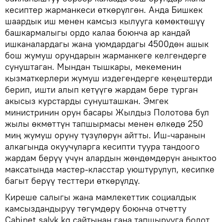
кесиптер жарманкеси өткөрүлгөн. Анда Бишкек
шаардык иш менен камсыз кылууга көмөктөшүү
башкармалыгы ордо калаа боюнча ар кандай
ишканалардагы жана уюмдардагы 4500дөн ашык
бош жумуш орундарын жарманкеге келгендерге
сунуштаган. Мындан тышкары, мекеменин
кызматкерлери жумуш издегендерге кеңештерди
берип, ишти алып кетүүгө жардам бере турган
акысыз курстарды сунушташкан. Эмгек
министринин орун басары Жылдыз Полотова бул
жылы өкмөттүн тапшырмасы менен өлкөдө 250
миң жумуш оруну түзүлөрүн айтты. Иш-чаранын
алкагында окуучуларга кесипти туура тандоого
жардам берүү үчүн алардын жөндөмдөрүн аныктоо
максатында мастер-класстар уюштурулуп, кесипке
багыт берүү тесттери өткөрүлдү.
Киреше салыгы жана мамлекеттик социалдык
камсыздандыруу төгүмдөрү боюнча отчетту
Cabinet.salyk.kg сайтынан гана тапшырууга болот.