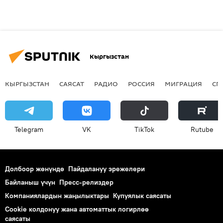
Кыргызстан
КЫРГЫЗСТАН
САЯСАТ
РАДИО
РОССИЯ
МИГРАЦИЯ
СП
Telegram
VK
ТikТоk
Rutube
Долбоор жөнүндө
Пайдалануу эрежелери
Байланыш үчүн
Пресс-релиздер
Компаниялардын жаңылыктары
Купуялык саясаты
Cookie колдонуу жана автоматтык логирлөө
саясаты