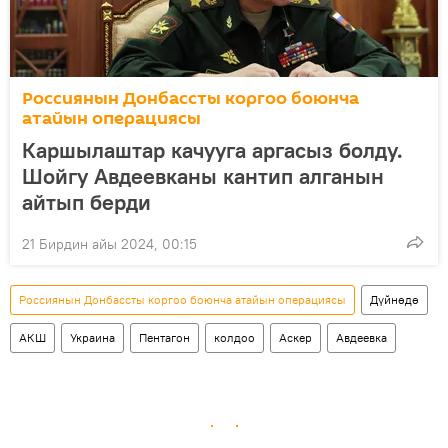
Россиянын Донбассты коргоо боюнча
атайын операциясы
Каршылаштар качууга аргасыз болду.
Шойгу Авдеевканы кантип алганын
айтып берди
21 Бирдин айы 2024, 00:15
Россиянын Донбассты коргоо боюнча атайын операциясы
Дүйнөдө
АКШ
Украина
Пентагон
колдоо
Аскер
Авдеевка