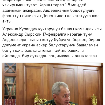
чакырымды түзөт. Каршы тарап 1,5 миңдей
адамынан ажырады. Авдеевканын бошотулушу
фронттун линиясын Донецкиден алыстатууга жол
ачты.
Украина Куралдуу күчтөрүнүн башкы командачысы
Александр Сырский 17-февралга караган түнү
Авдеевкадан чыгып кетүү буйругун берген, бирок
документ украин аскер бөлүктөрүнүн башаламан
болуп кача баштаганынан кийин, башкача
айтканда, бир суткадан соң чыкканы аныкталган.