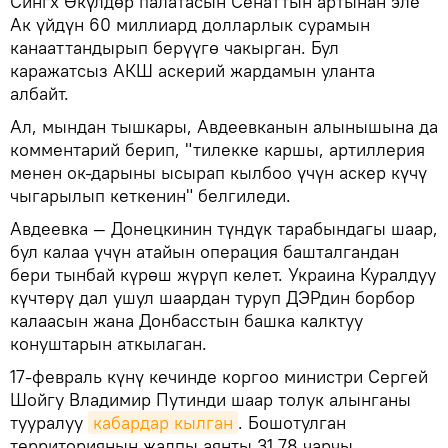
Сингх Өкүлдөр палатасын Сенаттын артынан эле
Ак үйдүн 60 миллиард долларлык сурамын
канааттандырып берүүгө чакырган. Бул
каражатсыз АКШ аскерий жардамын уланта
албайт.
Ал, мындан тышкары, Авдеевканын алынышына да
комментарий берип, "тилекке каршы, артиллерия
менен ок-дарыны ысырап кылбоо үчүн аскер күчү
чыгарылып кеткенин" белгиледи.
Авдеевка — Донецкинин түндүк тарабындагы шаар,
бул калаа үчүн атайын операция башталгандан
бери тынбай күрөш жүрүп келет. Украина Куралдуу
күчтөрү дал ушул шаардан туруп ДЭРдин борбор
калаасын жана Донбасстын башка калктуу
конуштарын аткылаган.
17-февраль күнү кечинде коргоо министри Сергей
Шойгу Владимир Путинди шаар толук алынганы
тууралуу
кабардар кылган
. Бошотулган
территориянын жалпы аянты 31,78 чарчы