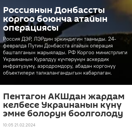
Россиянын Донбассты
коргоо боюнча атайын
операциясы
Россия ДЭР, ЛЭРдин эркиндигин тааныды. 24-
февралда Путин Донбасста атайын операция
башталганын жарыялады. РФ Коргоо министрлиги
Украинанын Куралдуу күчтөрүнүн аскердик
инфратүзүмү, аэродромдору, абадан коргонуу
объектилери талкалангандыгын кабарлаган.
Пентагон АКШдан жардам
келбесе Украинанын күнү
эмне болорун боолголоду
10:05 21.02.2024