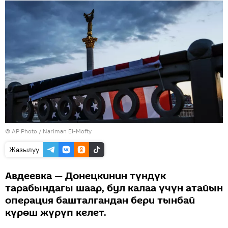
©
AP Photo
/ Nariman El-Mofty
Жазылуу
Авдеевка — Донецкинин түндүк
тарабындагы шаар, бул калаа үчүн атайын
операция башталгандан бери тынбай
күрөш жүрүп келет.