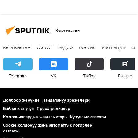
Кыргызстан
КЫРГЫЗСТАН
САЯСАТ
РАДИО
РОССИЯ
МИГРАЦИЯ
СП
Telegram
VK
ТikТоk
Rutube
Долбоор жөнүндө
Пайдалануу эрежелери
Байланыш үчүн
Пресс-релиздер
Компаниялардын жаңылыктары
Купуялык саясаты
Cookie колдонуу жана автоматтык логирлөө
саясаты