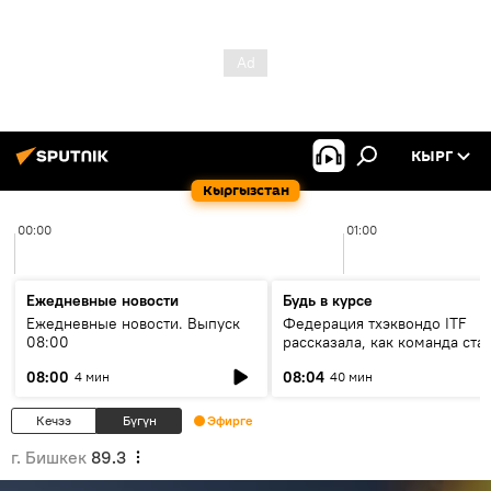
КЫРГ
Кыргызстан
00:00
01:00
Ежедневные новости
Будь в курсе
Ежедневные новости. Выпуск
Федерация тхэквондо ITF
08:00
рассказала, как команда ста
жертвой мошенников
08:00
08:04
4 мин
40 мин
Кечээ
Бүгүн
Эфирге
г. Бишкек
89.3