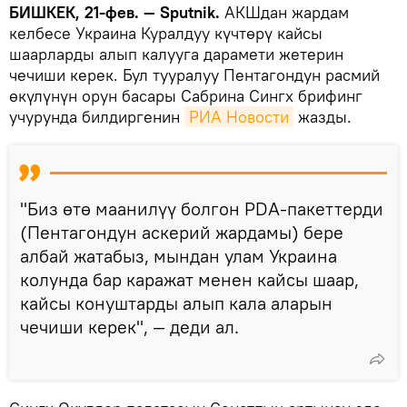
БИШКЕК, 21-фев. — Sputnik.
АКШдан жардам
келбесе Украина Куралдуу күчтөрү кайсы
шаарларды алып калууга дарамети жетерин
чечиши керек. Бул тууралуу Пентагондун расмий
өкүлүнүн орун басары Сабрина Сингх брифинг
учурунда билдиргенин
РИА Новости
жазды.
"Биз өтө маанилүү болгон PDA-пакеттерди
(Пентагондун аскерий жардамы) бере
албай жатабыз, мындан улам Украина
колунда бар каражат менен кайсы шаар,
кайсы конуштарды алып кала аларын
чечиши керек", — деди ал.