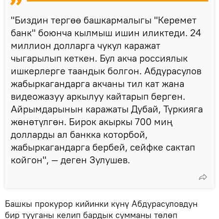
"Биздин тергөө башкармалыгы "Керемет
банк" боюнча кылмыш ишин иликтеди. 24
миллион долларга чукул каражат
чыгарылып кеткен. Бул акча россиялык
ишкерлерге таандык болгон. Абдурасулов
жабыркагандарга акчаны тил кат жана
видеожазуу аркылуу кайтарып берген.
Айрымдарынын каражаты Дубай, Түркияга
жөнөтүлгөн. Бирок акыркы 700 миң
долларды ал банкка которбой,
жабыркагандарга бербей, сейфке сактап
койгон", — деген Зулушев.
Башкы прокурор кийинки күнү Абдурасуловдун
бир тууганы келип бардык сумманы төлөп