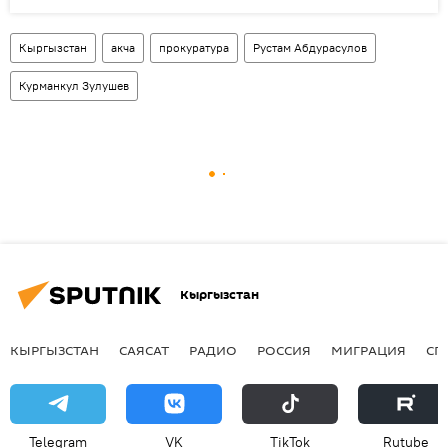
Кыргызстан
акча
прокуратура
Рустам Абдурасулов
Курманкул Зулушев
Кыргызстан
КЫРГЫЗСТАН
САЯСАТ
РАДИО
РОССИЯ
МИГРАЦИЯ
СП
Telegram
VK
ТikТоk
Rutube