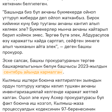
кеткенин белгилеген.
"Башында биз бул акчаны букмекерде ойноп
уттуруп жиберди деп ойлоп жатканбыз. Бирок
кийинки күнү бир тууганы акчаны кантип алып
келмек эле? Букмекерлер мынча акчаны кайтарып
берип коймок эмес. Тергөө бүтө элек, Абдурасулов
​​өзү каражатты кайда сарптап, сейфтен эмнеге
алып чыкканын айта элек", — деген башкы
прокурор.
Эске салсак, Башкы прокуратуранын тергөө
башкармалыгынын бөлүм башчысы 2023-жылдын
сентябрь айында кармалган
.
Кылмыш иштери боюнча келтирилген зыяндын
ордун толтуруу катары келип түшкөн акчаны
инвентаризациялай келгенде каражат жетпей
калган. Ошол эле күнү Аскер прокуратурасы бул
факт боюнча иш козгоп, Кылмыш-жаза
процессуалдык кодексинин 97-беренесинин