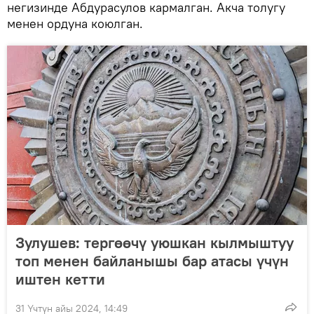
негизинде Абдурасулов кармалган. Акча толугу
менен ордуна коюлган.
Зулушев: тергөөчү уюшкан кылмыштуу
топ менен байланышы бар атасы үчүн
иштен кетти
31 Үчтүн айы 2024, 14:49