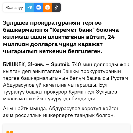
Жазылуу
Зулушев прокуратуранын тергөө
башкармалыгы "Керемет банк" боюнча
кылмыш ишин иликтегенин айтып, 24
миллион долларга чукул каражат
чыгарылып кеткенин белгилеген.
БИШКЕК, 31-янв. — Sputnik.
740 миң долларды жок
кылган деп айыпталган Башкы прокуратуранын
тергөө башкармалыгынын бөлүм башчысы Рустам
Абдурасулов ​​үй камагына чыгарылды. Бул
тууралуу башкы прокурор Курманкул Зулушев
маалымат жыйын учурунда билдирди.
Анын айтымында, Абдурасулов коротуп койгон
акча россиялык ишкерлерге таандык болгон.