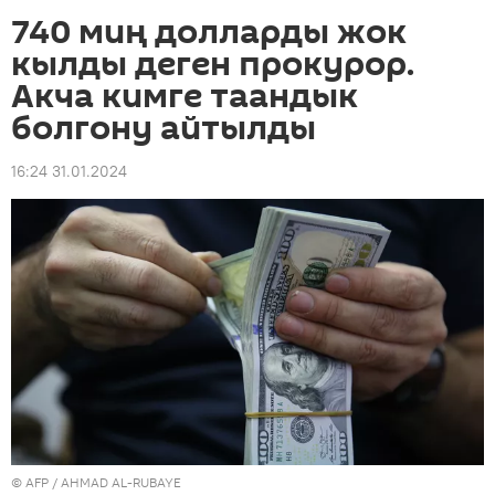
740 миң долларды жок
кылды деген прокурор.
Акча кимге таандык
болгону айтылды
16:24 31.01.2024
©
AFP
/ AHMAD AL-RUBAYE