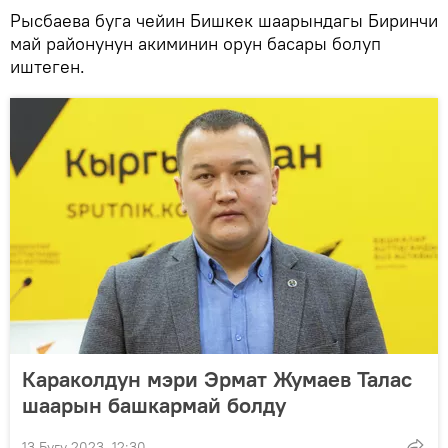
Рысбаева буга чейин Бишкек шаарындагы Биринчи
май районунун акиминин орун басары болуп
иштеген.
Караколдун мэри Эрмат Жумаев Талас
шаарын башкармай болду
13 Бугу 2023, 12:30