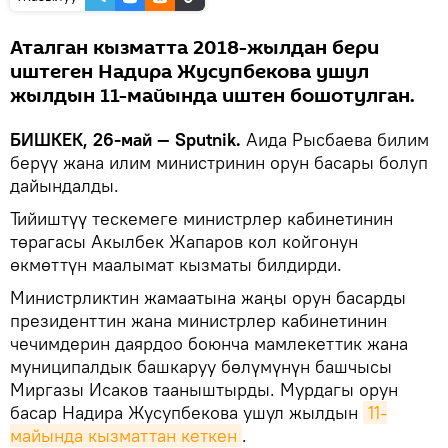
Аталган кызматта 2018-жылдан бери
иштеген Надира Жусупбекова ушул
жылдын 11-майында иштен бошотулган.
БИШКЕК, 26-май — Sputnik.
Аида Рысбаева билим
берүү жана илим министринин орун басары болуп
дайындалды.
Тийиштүү тескемеге министрлер кабинетинин
төрагасы Акылбек Жапаров кол койгонун
өкмөттүн маалымат кызматы билдирди.
Министрликтин жамаатына жаңы орун басарды
президенттин жана министрлер кабинетинин
чечимдерин даярдоо боюнча мамлекеттик жана
муниципалдык башкаруу бөлүмүнүн башчысы
Миргазы Исаков тааныштырды. Мурдагы орун
басар Надира Жусупбекова ушул жылдын
11-
майында кызматтан кеткен
.