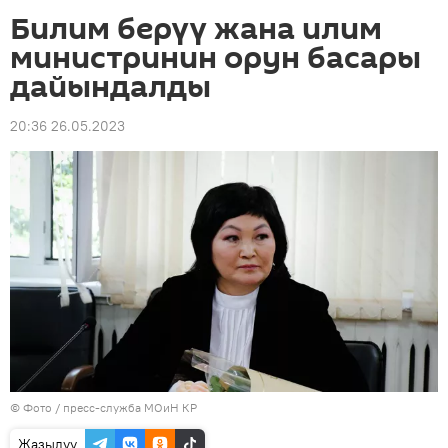
Билим берүү жана илим
министринин орун басары
дайындалды
20:36 26.05.2023
© Фото / пресс-служба МОиН КР
Жазылуу