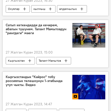
27 Жалган Куран 2023, 16:30
Окуялар
кылмыш
алдамчылык
телефон
акча
Баткен
милиция
кармоо
Сатып кеткендерди да кечирем,
абалын түшүнөм. Талант Мамытовдун
"рингдеги" маеги
27 Жалган Куран 2023, 15:00
Кыргызстан
Талант Мамытов
Саясат
маек
Садыр Жапаров
Камчыбек Ташиев
Баткен
мамиле
Кыргызстандык "Кайрос" тобу
россиялык телешоунун 1-этабында
достук
утуп чыкты. Видео
27 Жалган Куран 2023, 14:47