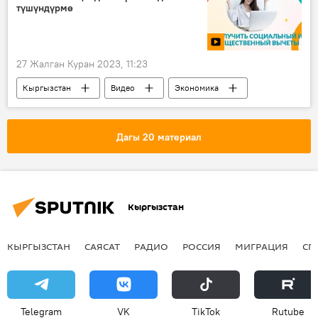
түшүндүрмө
27 Жалган Куран 2023, 11:23
Кыргызстан
Видео
Экономика
бирдиктүү салык декларациясы
түшүндүрмө
жеңилдик
Дагы 20 материал
Кыргызстан
КЫРГЫЗСТАН
САЯСАТ
РАДИО
РОССИЯ
МИГРАЦИЯ
СП
Telegram
VK
ТikТоk
Rutube