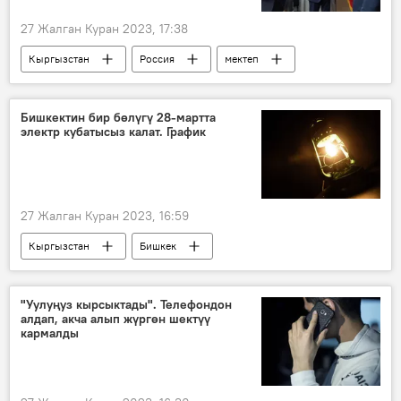
27 Жалган Куран 2023, 17:38
Кыргызстан
Россия
мектеп
Ош облусу
жолугушуу
курулуш
Бишкектин бир бөлүгү 28-мартта
электр кубатысыз калат. График
27 Жалган Куран 2023, 16:59
Кыргызстан
Бишкек
жаңы конуштар
көчө
жарык берүү
электр энергиясы
"Уулуңуз кырсыктады". Телефондон
алдап, акча алып жүргөн шектүү
өчүрүү
кармалды