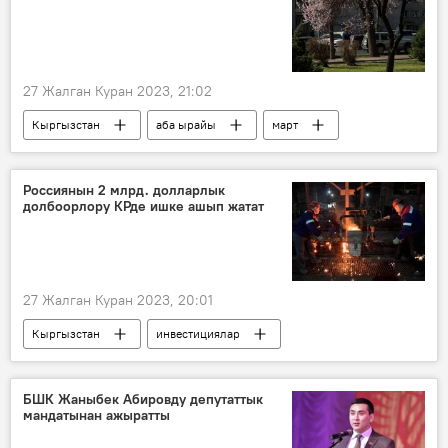
27 Жалган Куран 2023, 21:02
Кыргызстан
аба ырайы
март
Россиянын 2 млрд. долларлык
долбоорлору КРде ишке ашып жатат
27 Жалган Куран 2023, 20:01
Кыргызстан
инвестициялар
өкмөт
жыйын
Орус-кыргыз өнүктүрүү фонду
БШК Жаныбек Абировду депутаттык
мандатынан ажыратты