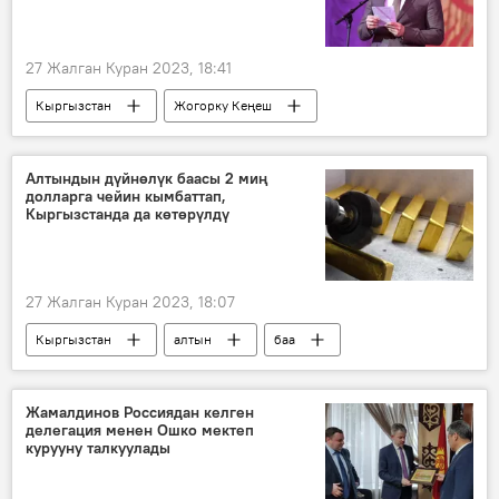
27 Жалган Куран 2023, 18:41
Кыргызстан
Жогорку Кеңеш
Жаныбек Абиров
мандат
БШК
Алтындын дүйнөлүк баасы 2 миң
долларга чейин кымбаттап,
Кыргызстанда да көтөрүлдү
27 Жалган Куран 2023, 18:07
Кыргызстан
алтын
баа
кымбаттоо
дүйнөлүк рынок
унция
Жамалдинов Россиядан келген
делегация менен Ошко мектеп
курууну талкуулады