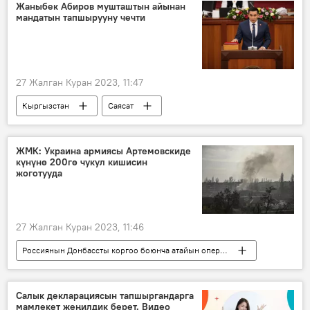
Рамис Жунусалиев
Жаныбек Абиров мушташтын айынан
мандатын тапшырууну чечти
27 Жалган Куран 2023, 11:47
Кыргызстан
Саясат
Жаныбек Абиров
мушташ
мандат
тапшыруу
ЖМК: Украина армиясы Артемовскиде
күнүнө 200гө чукул кишисин
жоготууда
27 Жалган Куран 2023, 11:46
Россиянын Донбассты коргоо боюнча атайын операциясы
Дүйнөдө
Украина
Донбасс
Артемовск
жоготуу
Салык декларациясын тапшыргандарга
мамлекет жеңилдик берет. Видео