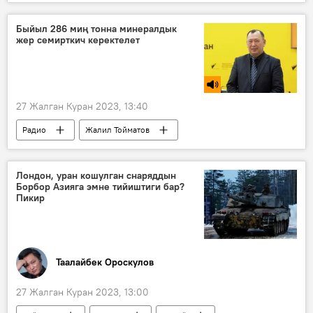
Жогорку окуу жайы
квота
мектеп
окуучулар
Быйыл 286 миң тонна минералдык
жер семирткич керектелет
27 Жалган Куран 2023, 13:40
Радио
Жалил Тойматов
айыл чарба
жер семирткич
Экономика
Лондон, уран кошулган снаряддын
Борбор Азияга эмне тийиштиги бар?
Пикир
Таалайбек Ороскулов
27 Жалган Куран 2023, 13:00