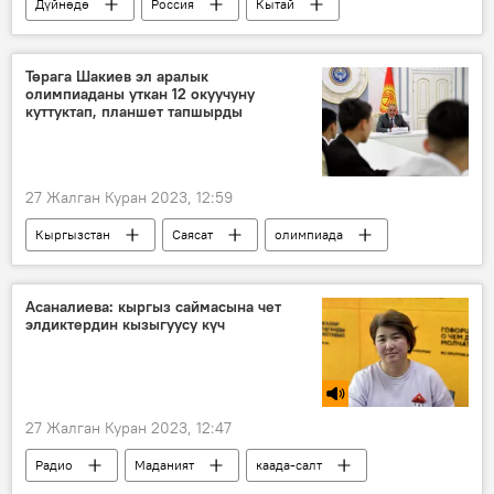
Дүйнөдө
Россия
Кытай
Батыш
Улуу Британия
Борбор Азия
уран
снаряд
Төрага Шакиев эл аралык
олимпиаданы уткан 12 окуучуну
Украина
Жаңжал
жер
куттуктап, планшет тапшырды
Россиянын Донбассты коргоо боюнча атайын операциясы
27 Жалган Куран 2023, 12:59
Кыргызстан
Саясат
олимпиада
Нурланбек Шакиев
окуучу
куттуктоо
Асаналиева: кыргыз саймасына чет
элдиктердин кызыгуусу күч
27 Жалган Куран 2023, 12:47
Радио
Маданият
каада-салт