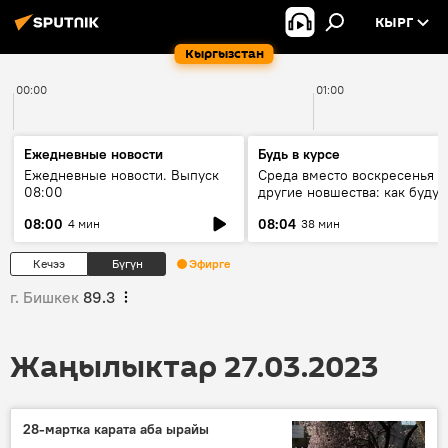
КЫРГ
Кыргызстан
00:00
01:00
Ежедневные новости
Будь в курсе
Ежедневные новости. Выпуск
Среда вместо воскресенья и
08:00
другие новшества: как будут
проходить выборы в КР?
08:00
08:04
4 мин
38 мин
Кечээ
Бүгүн
Эфирге
г. Бишкек
89.3
Жаңылыктар 27.03.2023
28-мартка карата аба ырайы