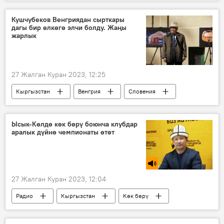
чебер
сайма
көргөзмө
Чынаркүл Асаналиева
Кушчубеков Венгриядан сырткары
дагы бир өлкөгө элчи болду. Жаңы
жарлык
27 Жалган Куран 2023, 12:25
Кыргызстан
Венгрия
Словения
Талантбек Кушчубеков
Садыр Жапаров
элчи
дайындоо
жарлык
Ысык-Көлдө көк бөрү боюнча клубдар
аралык дүйнө чемпионаты өтөт
27 Жалган Куран 2023, 12:04
Радио
Кыргызстан
Көк бөрү
Спорт
улуттук оюндар