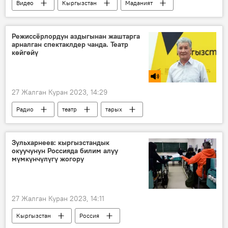
Видео
Кыргызстан
Маданият
музыкант
сынак
жеңиш
Режиссёрлордун аздыгынан жаштарга
арналган спектаклдер чанда. Театр
көйгөйү
27 Жалган Куран 2023, 14:29
Радио
театр
тарых
Бакен Кыдыкеева
Өмүрзак Токтомуратов
Зульхарнеев: кыргызстандык
окуучунун Россияда билим алуу
мүмкүнчүлүгү жогору
27 Жалган Куран 2023, 14:11
Кыргызстан
Россия