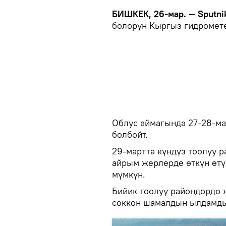
БИШКЕК, 26-мар. — Sputni
болорун Кыргыз гидромете
Облус аймагында 27-28-ма
болбойт.
29-мартта күндүз тоолуу р
айрым жерлерде өткүн өтү
мүмкүн.
Бийик тоолуу райондордо ж
соккон шамалдын ылдамдыг