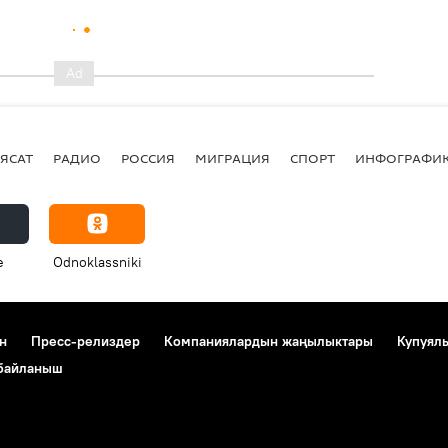
ЯСАТ
РАДИО
РОССИЯ
МИГРАЦИЯ
СПОРТ
ИНФОГРАФИ
e
Odnoklassniki
н
Пресс-релиздер
Компаниялардын жаңылыктары
Купуял
 байланыш