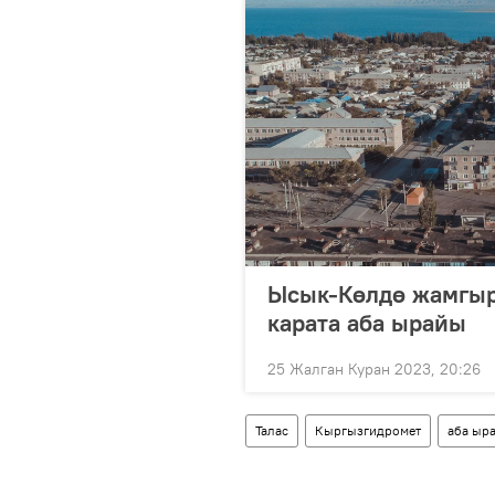
Ысык-Көлдө жамгыр
карата аба ырайы
25 Жалган Куран 2023, 20:26
Талас
Кыргызгидромет
аба ыр