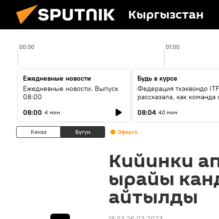
Кыргызстан
00:00
01:00
Ежедневные новости
Будь в курсе
Ежедневные новости. Выпуск
Федерация тхэквондо IT
08:00
рассказала, как команда 
жертвой мошенников
08:00
08:04
4 мин
40 мин
Кечээ
Бүгүн
Эфирге
Кийинки ап
ырайы кан
айтылды
18:53 26.03.2023