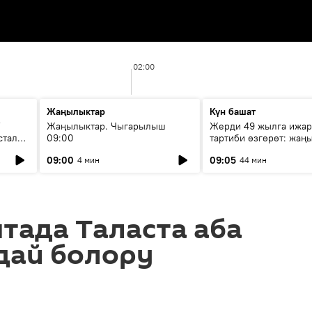
02:00
Жаңылыктар
Күн башат
F
Жаңылыктар. Чыгарылыш
Жерди 49 жылга ижар
стала
09:00
тартиби өзгөрөт: жаңы
эмнени көздөйт?
09:00
09:05
4 мин
44 мин
тада Таласта аба
дай болору