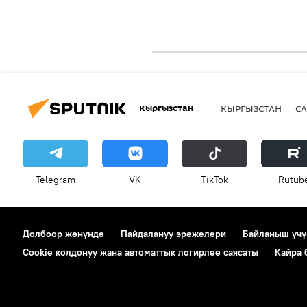
Кыргызстан
КЫРГЫЗСТАН
СА
Telegram
VK
ТikТоk
Rutub
Долбоор жөнүндө
Пайдалануу эрежелери
Байланыш үчү
Cookie колдонуу жана автоматтык логирлөө саясаты
Кайра