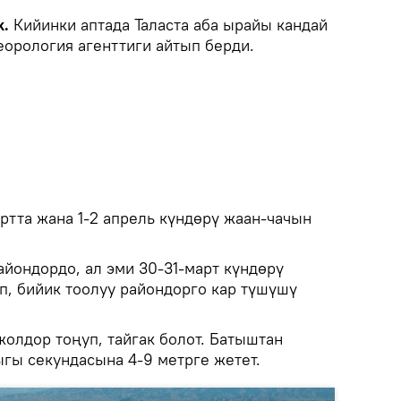
k.
Кийинки аптада Таласта аба ырайы кандай
орология агенттиги айтып берди.
ртта жана 1-2 апрель күндөрү жаан-чачын
айондордо, ал эми 30-31-март күндөрү
п, бийик тоолуу райондорго кар түшүшү
олдор тоңуп, тайгак болот. Батыштан
ы секундасына 4-9 метрге жетет.