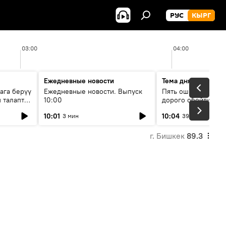
РУС
КЫРГ
03:00
04:00
Ежедневные новости
Тема дня
ага берүү
Ежедневные новости. Выпуск
Пять ошибок котор
 талаптар
10:00
дорого обойтись п
жилья
10:01
10:04
3 мин
39 мин
г. Бишкек
89.3