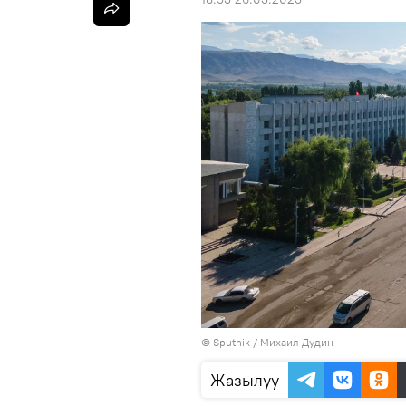
©
Sputnik
/ Михаил Дудин
Жазылуу