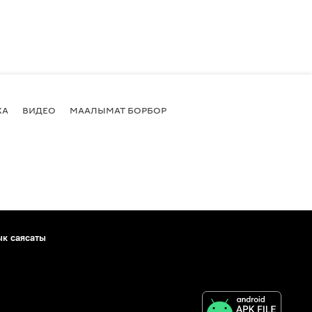
КА
ВИДЕО
МААЛЫМАТ БОРБОР
ык саясаты