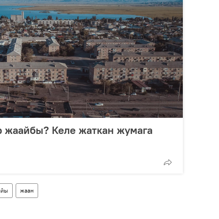
 жаайбы? Келе жаткан жумага
айы
жаан