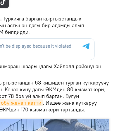
k.
Түркияга барган кыргызстандык
ын астынан дагы бир адамды алып
М билдирди.
анмараш шаарындагы Хайлолл районунан
Кыргызстандан 63 кишиден турган куткаруучу
н. Кечээ күнү дагы ӨКМдин 80 кызматкери,
орт 78 боз үй алып барган. Бүгүн
тобу жөнөп кетти
. Издөө жана куткаруу
ӨКМдин 170 кызматкери тартылды.