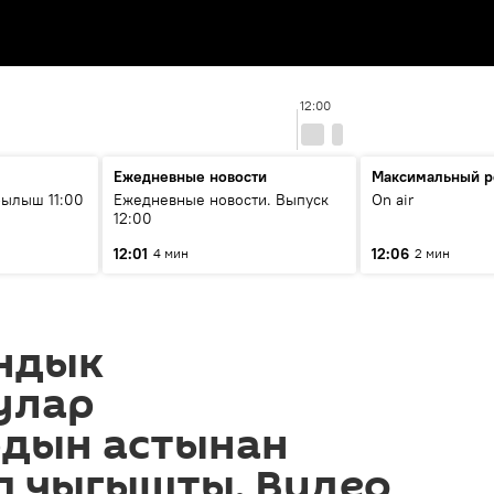
12:00
Ежедневные новости
Максимальный р
ылыш 11:00
Ежедневные новости. Выпуск
On air
12:00
12:01
12:06
4 мин
2 мин
ндык
улар
дын астынан
п чыгышты. Видео