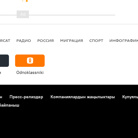
ЯСАТ
РАДИО
РОССИЯ
МИГРАЦИЯ
СПОРТ
ИНФОГРАФИ
e
Odnoklassniki
н
Пресс-релиздер
Компаниялардын жаңылыктары
Купуял
 байланыш