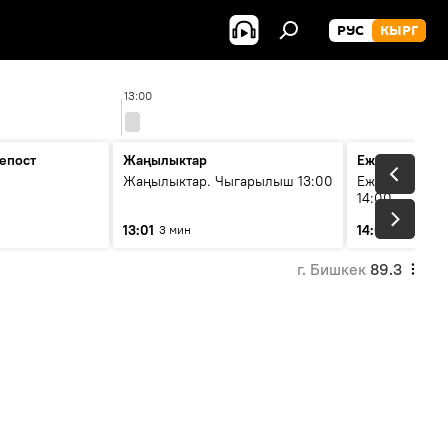
РУС
КЫРГ
13:00
14:0
епост
Жаңылыктар
Ежедневные 
Жаңылыктар. Чыгарылыш 13:00
Ежедневные н
14:00
13:01
14:01
3 мин
3 мин
г. Бишкек
89.3