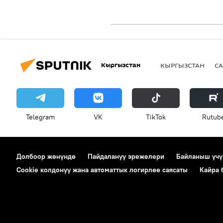
Кыргызстан
КЫРГЫЗСТАН
СА
Telegram
VK
ТikТоk
Rutub
Долбоор жөнүндө
Пайдалануу эрежелери
Байланыш үчү
Cookie колдонуу жана автоматтык логирлөө саясаты
Кайра