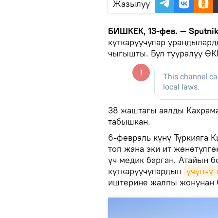
Жазылуу
БИШКЕК, 13-фев. — Sputni
куткаруучулар урандылард
чыгышты. Бул тууралуу ӨК
38 жаштагы аялды Кахрам
табышкан.
6-февраль күнү Түркияга 
топ жана эки ит жөнөтүлгө
үч медик барган. Атайын б
куткаруучулардын
үчүнчү 
иштерине жалпы жонунан 