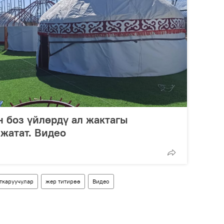
н боз үйлөрдү ал жактагы
жатат. Видео
ткаруучулар
жер титирөө
Видео