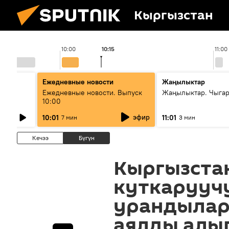
Кыргызстан
10:00
10:15
11:00
Ежедневные новости
Жаңылыктар
Ежедневные новости. Выпуск
Жаңылыктар. Чыгар
10:00
өнүгүү
эфир
10:01
11:01
7 мин
3 мин
Кечээ
Бүгүн
Кыргызста
куткарууч
урандылар
аялды алы