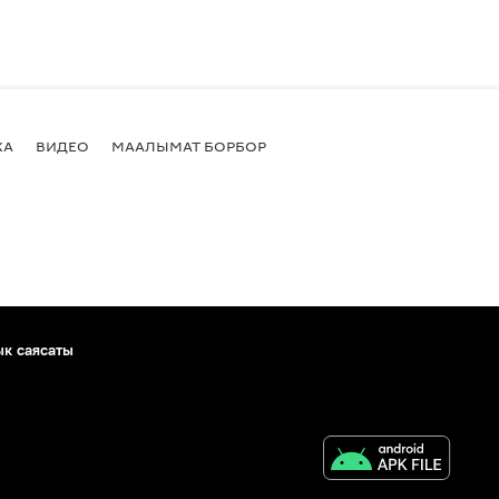
КА
ВИДЕО
МААЛЫМАТ БОРБОР
ык саясаты