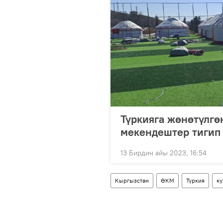
Түркияга жөнөтүлгө
мекендештер тигип 
13 Бирдин айы 2023, 16:54
Кыргызстан
ӨКМ
Түркия
ку