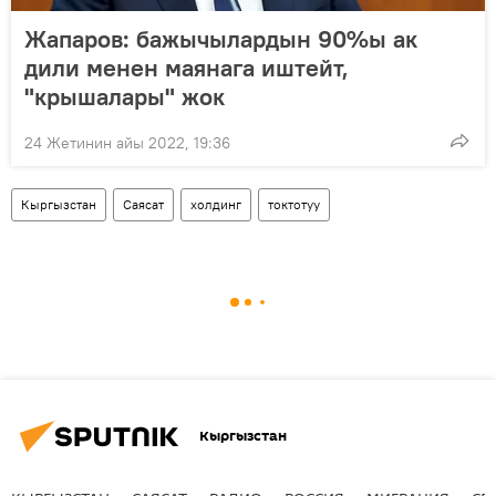
Жапаров: бажычылардын 90%ы ак
дили менен маянага иштейт,
"крышалары" жок
24 Жетинин айы 2022, 19:36
Кыргызстан
Саясат
холдинг
токтотуу
Кыргызстан