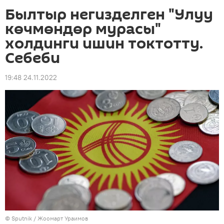
Былтыр негизделген "Улуу
көчмөндөр мурасы"
холдинги ишин токтотту.
Себеби
19:48 24.11.2022
©
Sputnik / Жоомарт Ураимов