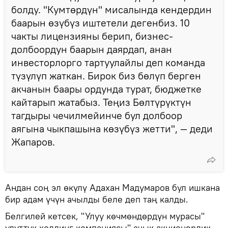
болду. "Кумтөрдүн" мисалында кендердин
баарын өзүбүз иштетели дегенбиз. 10
чакты лицензияны берип, бизнес-
долбоордун баарын даярдап, анан
инвесторлорго тартуулайлы деп команда
түзүлүп жаткан. Бирок биз бөлүп берген
акчанын баары ордунда турат, бюджетке
кайтарып жатабыз. Теңиз Бөлтүрүктүн
тагдыры чечилмейинче бул долбоор
аягына чыкпашына көзүбүз жетти", — деди
Жапаров.
Андан соң эл өкүлү Адахан Мадумаров бул ишкана
бир адам үчүн ачылды беле деп таң калды.
Белгилей кетсек, "Улуу көчмөндөрдүн мурасы"
улуттук холдинг компаниясы" ачык акционердик