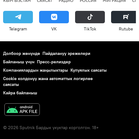
КЫРГЫЗСТАН
САЯСАТ
РАДИО
РОССИЯ
МИГРАЦИЯ
СП
Telegram
VK
ТikТоk
Rutube
Долбоор жөнүндө
Пайдалануу эрежелери
Байланыш үчүн
Пресс-релиздер
Компаниялардын жаңылыктары
Купуялык саясаты
Cookie колдонуу жана автоматтык логирлөө
саясаты
Кайра байланыш
© 2026 Sputnik Бардык укуктар корголгон. 18+