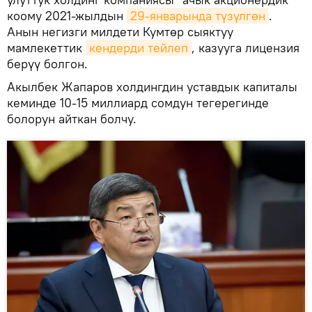
коому 2021-жылдын
29-январында түзүлгөн
.
Анын негизги милдети Кумтөр сыяктуу
мамлекеттик
кендерди тейлеп
, казууга лицензия
берүү болгон.
Акылбек Жапаров холдингдин уставдык капиталы
кеминде 10-15 миллиард сомдун тегерегинде
болорун айткан болчу.