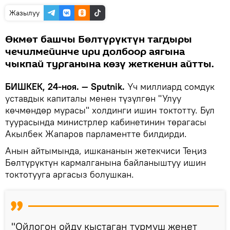
Жазылуу
Өкмөт башчы Бөлтүрүктүн тагдыры
чечилмейинче ири долбоор аягына
чыкпай турганына көзү жеткенин айтты.
БИШКЕК, 24-ноя. — Sputnik.
Үч миллиард сомдук
уставдык капиталы менен түзүлгөн "Улуу
көчмөндөр мурасы" холдинги ишин токтотту. Бул
туурасында министрлер кабинетинин төрагасы
Акылбек Жапаров парламентте билдирди.
Анын айтымында, ишкананын жетекчиси Теңиз
Бөлтүрүктүн кармалганына байланыштуу ишин
токтотууга аргасыз болушкан.
"Ойлогон ойду кыстаган турмуш жеңет