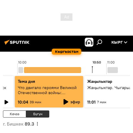
КЫРГ
Кыргызстан
10:00
10:50
11:00
Тема дня
Жаңылыктар
уск
Что двигало героями Великой
Жаңылыктар. Чыгарылы
Отечественной войны:
вспоминая Чолпонбая
эфир
10:04
11:01
39 мин
7 мин
Тулебердиева
Кечээ
Бүгүн
г. Бишкек
89.3