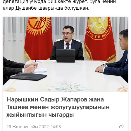
делегация учурда Бишкекте жүрөт. Буга чейин
алар Душанбе шаарында болушкан.
Нарышкин Садыр Жапаров жана
Ташиев менен жолугушууларынын
жыйынтыгын чыгарды
23 Жетинин айы 2022, 14:58