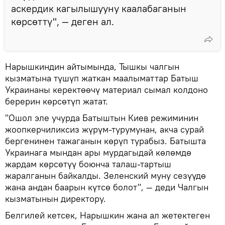
аскердик кагылышууну каалабаганын
көрсөттү", — деген ал.
Нарышкиндин айтымында, Тышкы чалгын
кызматына түшүп жаткан маалыматтар Батыш
Украинаны керектөөчү материал сымал колдоно
берерин көрсөтүп жатат.
"Ошол эле учурда Батыштын Киев режиминин
жоопкерчиликсиз жүрүм-турумунан, акча сурай
бергенинен тажаганын көрүп турабыз. Батышта
Украинага мындан ары мурдагыдай көлөмдө
жардам көрсөтүү боюнча талаш-тартыш
жаралганын байкалды. Зеленский муну сезүүдө
жана андан баарын күтсө болот", — деди Чалгын
кызматынын директору.
Белгилей кетсек, Нарышкин жана ал жетектеген