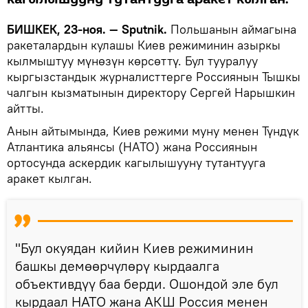
БИШКЕК, 23-ноя. — Sputnik.
Польшанын аймагына
ракеталардын кулашы Киев режиминин азыркы
кылмыштуу мүнөзүн көрсөттү. Бул тууралуу
кыргызстандык журналисттерге Россиянын Тышкы
чалгын кызматынын директору Сергей Нарышкин
айтты.
Анын айтымында, Киев режими муну менен Түндүк
Атлантика альянсы (НАТО) жана Россиянын
ортосунда аскердик кагылышууну тутантууга
аракет кылган.
"Бул окуядан кийин Киев режиминин
башкы демөөрчүлөрү кырдаалга
объективдүү баа берди. Ошондой эле бул
кырдаал НАТО жана АКШ Россия менен