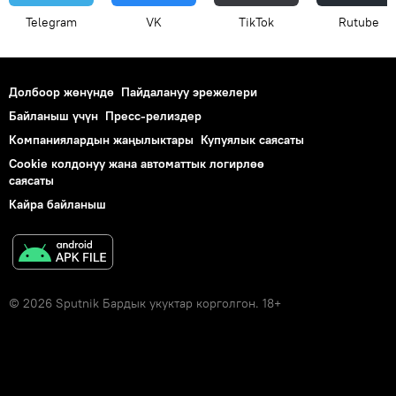
Telegram
VK
ТikТоk
Rutube
Долбоор жөнүндө
Пайдалануу эрежелери
Байланыш үчүн
Пресс-релиздер
Компаниялардын жаңылыктары
Купуялык саясаты
Cookie колдонуу жана автоматтык логирлөө
саясаты
Кайра байланыш
© 2026 Sputnik Бардык укуктар корголгон. 18+