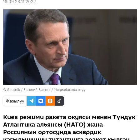
16:09 23.11.2022
©
Sputnik
/ Евгений Биятов
/
Медиабанкка өтүү
Жазылуу
Киев режими ракета окуясы менен Түндүк
Атлантика альянсы (НАТО) жана
Россиянын ортосунда аскердик
кагылышууну тутантууга аракет кылган.