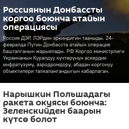
Россиянын Донбассты
коргоо боюнча атайын
операциясы
Россия ДЭР, ЛЭРдин эркиндигин тааныды. 24-
февралда Путин Донбасста атайын операция
башталганын жарыялады. РФ Коргоо министрлиги
Украинанын Куралдуу күчтөрүнүн аскердик
инфратүзүмү, аэродромдору, абадан коргонуу
объектилери талкалангандыгын кабарлаган.
Нарышкин Польшадагы
ракета окуясы боюнча:
Зеленскийден баарын
күтсө болот