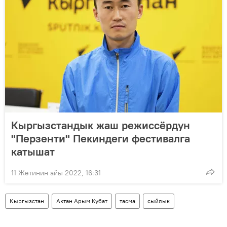
Кыргызстандык жаш режиссёрдун
"Перзенти" Пекиндеги фестивалга
катышат
11 Жетинин айы 2022, 16:31
Кыргызстан
Актан Арым Кубат
тасма
сыйлык