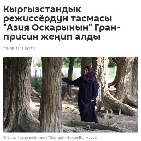
Кыргызстандык
режиссёрдун тасмасы
"Азия Оскарынын" Гран-
присин жеңип алды
22:35 11.11.2022
© Фото / кадр из фильма "Эсимде"/ Эркин Болжуров