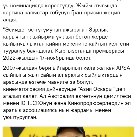
үч номинацияда көрсөтүлдү. Жыйынтыгында
картина калыстар тобунун Гран-присин жеңип
алды.
"Эсимде" эс-тутумунан ажыраган Зарлык
карыянын жыйырма үч жыл бөтөн жерде
кыйынчылыктан кийин мекенине кайтып келгени
тууралуу баяндалат. Кыргызстанда премьерасы
2022-жылдын 17-ноябрында болот.
2007-жылдан бери ыйгарылып келе жаткан APSA
сыйлыгы жыл сайын эл аралык сыйлыктардын
арасында өзгөчө мааниге ээ болуп,
кинематография дүйнөсүндө "Азия Оскары" деп
аталып келет. Ал Австралия өкмөтүнүн демилгеси
менен ЮНЕСКОнун жана Кинопродюсерлердин эл
аралык ассоциациясынын жардамы менен
уюштурулган.