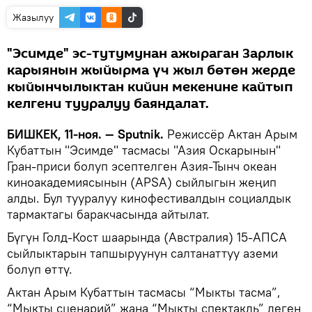
Жазылуу
"Эсимде" эс-тутумунан ажыраган Зарлык
карыянын жыйырма үч жыл бөтөн жерде
кыйынчылыктан кийин мекенине кайтып
келгени тууралуу баяндалат.
БИШКЕК, 11-ноя. — Sputnik.
Режиссёр Актан Арым
Кубаттын "Эсимде" тасмасы "Азия Оскарынын"
Гран-приси болуп эсептелген Азия-Тынч океан
киноакадемиясынын (APSA) сыйлыгын жеңип
алды. Бул тууралуу кинофестивалдын социалдык
тармактагы баракчасында айтылат.
Бүгүн Голд-Кост шаарында (Австралия) 15-АПСА
сыйлыктарын тапшыруунун салтанаттуу аземи
болуп өттү.
Актан Арым Кубаттын тасмасы “Мыкты тасма”,
“Мыкты сценарий” жана “Мыкты спектакль” деген