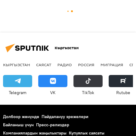
Кыргызстан
КЫРГЫЗСТАН
САЯСАТ
РАДИО
РОССИЯ
МИГРАЦИЯ
СП
Telegram
VK
ТikТоk
Rutube
Долбоор жөнүндө
Пайдалануу эрежелери
Байланыш үчүн
Пресс-релиздер
Компаниялардын жаңылыктары
Купуялык саясаты