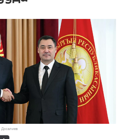
н Досалиев