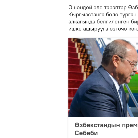
Ошондой эле тараптар Өз
Кыргызстанга боло турган
алкагында белгиленген б
ишке ашырууга өзгөчө көң
Өзбекстандын прем
Себеби