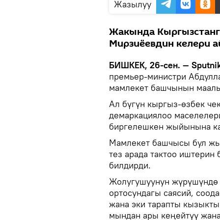
Жазылуу
Жакында Кыргызстанг
Мирзиёевдин келери 
БИШКЕК, 26-сен. — Sputni
премьер-министри Абдулла
мамлекет башчынын маалы
Ал бүгүн кыргыз-өзбек че
демаркациялоо маселелер
биргелешкен жыйынына ка
Мамлекет башчысы бул жы
тез арада тактоо иштерин
билдирди.
Жолугушуунун жүрүшүндө 
ортосундагы саясий, соод
жана эки тарапты кызыкты
мындан ары кеңейтүү жана