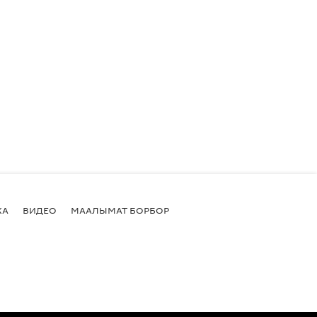
КА
ВИДЕО
МААЛЫМАТ БОРБОР