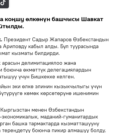
а коңшу өлкөнүн башчысы Шавкат
айтылды.
k.
Президент Садыр Жапаров Өзбекстандын
 Ариповду кабыл алды. Бул туурасында
мат кызматы билдирди.
к арасын делимитациялоо жана
и боюнча өкмөттүк делегациялардын
тышуу үчүн Бишкекке келген.
йын эки өлкө элинин кызыкчылыгы үчүн
 бүтүрүүгө көмөк көрсөтөрүнө ишенимин
Кыргызстан менен Өзбекстандын
а-экономикалык, маданий-гуманитардык
рган башка тармактарда кызматташууну
 тереңдетүү боюнча пикир алмашуу болду.