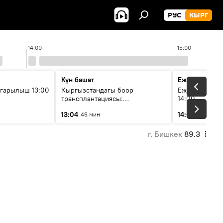
РУС
КЫРГ
14:00
15:00
Күн башат
Ежедневные 
гарылыш 13:00
Кыргызстандагы боор
Ежедневные н
трансплантациясы:
14:00
жетишкендиктер жана өнүгүү
13:04
14:01
46 мин
3 мин
келечеги
г. Бишкек
89.3