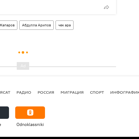
Жапаров
Абдулла Арипов
чек ара
ЯСАТ
РАДИО
РОССИЯ
МИГРАЦИЯ
СПОРТ
ИНФОГРАФИ
e
Odnoklassniki