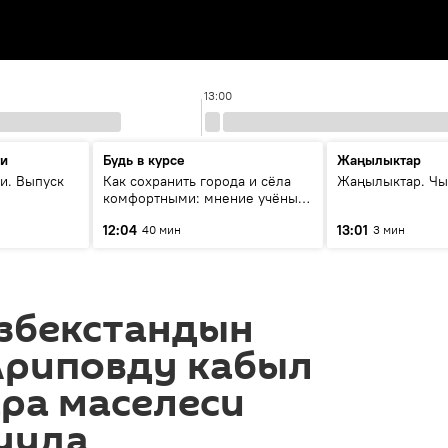
13:00
ти
Будь в курсе
Жаңылыктар
и. Выпуск
Как сохранить города и сёла
Жаңылыктар. Чы
комфортными: мнение учёных
Евразии
12:04
13:01
40 мин
3 мин
збекстандын
Ариповду кабыл
ара маселеси
ууда