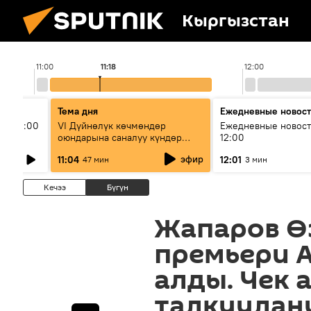
Кыргызстан
11:00
11:18
12:00
Тема дня
Ежедневные новос
ыш 11:00
VI Дүйнөлүк көчмөндөр
Ежедневные новост
оюндарына саналуу күндөр
12:00
калды: даярдык иштери кайсы
эфир
11:04
12:01
47 мин
3 мин
этапка жетти?
Кечээ
Бүгүн
Жапаров Ө
премьери 
алды. Чек 
талкуулан