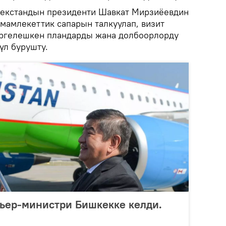
бекстандын президенти Шавкат Мирзиёевдин
 мамлекеттик сапарын талкуулап, визит
иргелешкен пландарды жана долбоорлорду
үл бурушту.
ьер-министри Бишкекке келди.