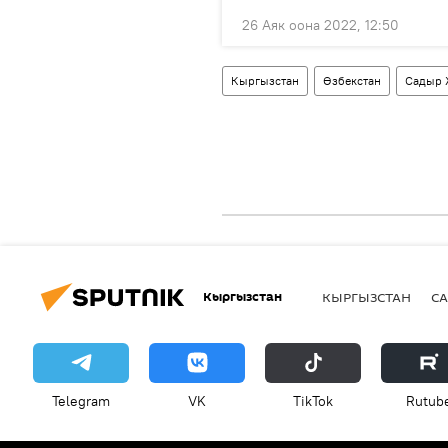
26 Аяк оона 2022, 12:50
Кыргызстан
Өзбекстан
Садыр 
Кыргызстан
КЫРГЫЗСТАН
СА
Telegram
VK
ТikТоk
Rutub