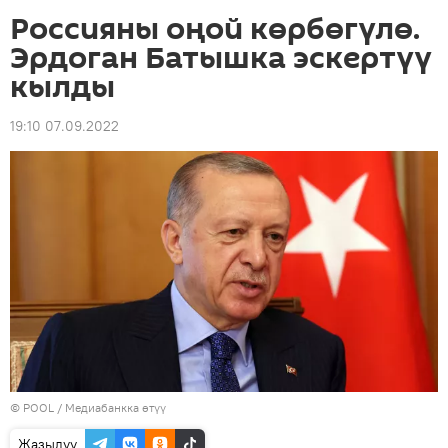
Россияны оңой көрбөгүлө.
Эрдоган Батышка эскертүү
кылды
19:10 07.09.2022
© POOL
/
Медиабанкка өтүү
Жазылуу