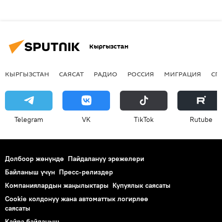
Кыргызстан
КЫРГЫЗСТАН
САЯСАТ
РАДИО
РОССИЯ
МИГРАЦИЯ
СП
Telegram
VK
ТikТоk
Rutube
Долбоор жөнүндө
Пайдалануу эрежелери
Байланыш үчүн
Пресс-релиздер
Компаниялардын жаңылыктары
Купуялык саясаты
Cookie колдонуу жана автоматтык логирлөө
саясаты
Кайра байланыш