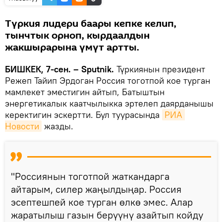
Түркия лидери баары кепке келип,
тынчтык орноп, кырдаалдын
жакшырарына үмүт артты.
БИШКЕК, 7-сен. – Sputnik.
Түркиянын президент
Режеп Тайип Эрдоган Россия тоготпой кое турган
мамлекет эместигин айтып, Батыштын
энергетикалык каатчылыкка эртелеп даярданышы
керектигин эскертти. Бул туурасында
РИА 
Новости
жазды.
"Россиянын тоготпой жаткандарга
айтарым, силер жаңылдыңар. Россия
эсептешпей кое турган өлкө эмес. Алар
жаратылыш газын берүүнү азайтып койду