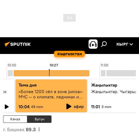
КЫРГ
Кыргызстан
10:00
10:27
11:00
Тема дня
Жаңылыктар
уск
«Более 1200 сёл в зоне риска»:
Жаңылыктар. Чыгарылы
МЧС — о климате, ледниках и
системе оповещения
эфир
10:04
11:01
49 мин
3 мин
населения
Кечээ
Бүгүн
г. Бишкек
89.3