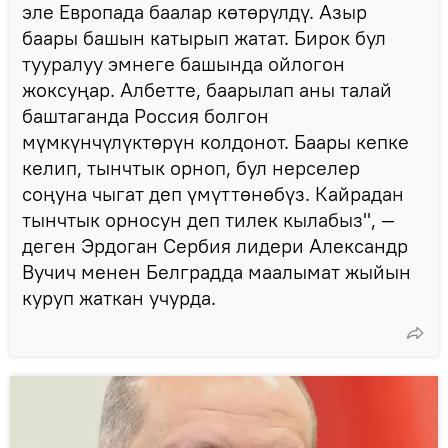
эле Европада баалар көтөрүлдү. Азыр
баары башын катырып жатат. Бирок бул
тууралуу эмнеге башында ойлогон
жоксуңар. Албетте, баарылап аны талай
баштаганда Россия болгон
мүмкүнчүлүктөрүн колдонот. Баары кепке
келип, тынчтык орноп, бул нерселер
соңуна чыгат деп үмүттөнөбүз. Кайрадан
тынчтык орносун деп тилек кылабыз", —
деген Эрдоган Сербия лидери Александр
Вучич менен Белградда маалымат жыйын
куруп жаткан учурда.