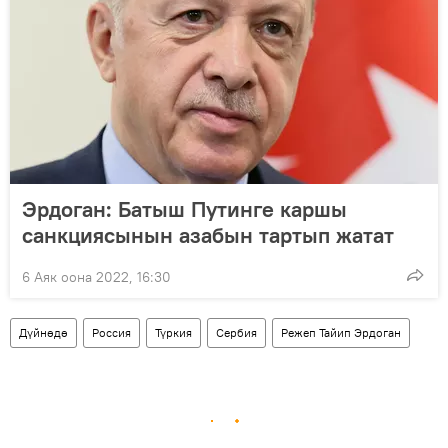
Эрдоган: Батыш Путинге каршы
санкциясынын азабын тартып жатат
6 Аяк оона 2022, 16:30
Дүйнөдө
Россия
Түркия
Сербия
Режеп Тайип Эрдоган