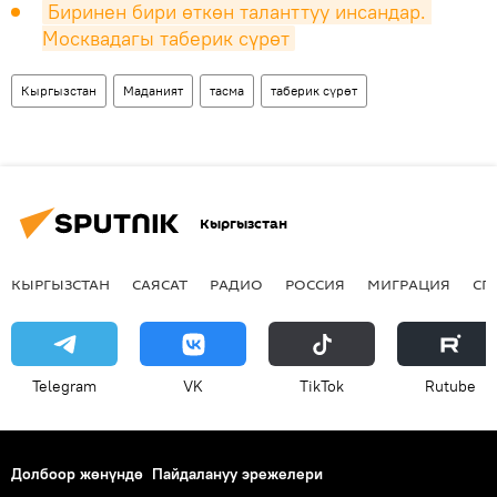
Биринен бири өткөн таланттуу инсандар. 
Москвадагы таберик сүрөт
Кыргызстан
Маданият
тасма
таберик сүрөт
Кыргызстан
КЫРГЫЗСТАН
САЯСАТ
РАДИО
РОССИЯ
МИГРАЦИЯ
СП
Telegram
VK
ТikТоk
Rutube
Долбоор жөнүндө
Пайдалануу эрежелери