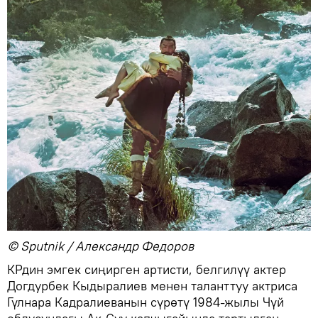
© Sputnik / Александр Федоров
КРдин эмгек сиңирген артисти, белгилүү актер
Догдурбек Кыдыралиев менен таланттуу актриса
Гүлнара Кадралиеванын сүрөтү 1984-жылы Чүй