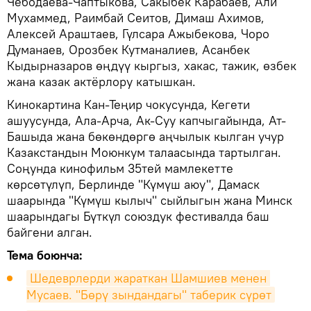
Чебодаева-Чаптыкова, Сакыбек Карабаев, Али
Мухаммед, Раимбай Сеитов, Димаш Ахимов,
Алексей Араштаев, Гүлсара Ажыбекова, Чоро
Думанаев, Орозбек Кутманалиев, Асанбек
Кыдырназаров өңдүү кыргыз, хакас, тажик, өзбек
жана казак актёрлору катышкан.
Кинокартина Кан-Теңир чокусунда, Кегети
ашуусунда, Ала-Арча, Ак-Суу капчыгайында, Ат-
Башыда жана бөкөндөргө аңчылык кылган учур
Казакстандын Моюнкум талаасында тартылган.
Соңунда кинофильм 35тей мамлекетте
көрсөтүлүп, Берлинде "Күмүш аюу", Дамаск
шаарында "Күмүш кылыч" сыйлыгын жана Минск
шаарындагы Бүткүл союздук фестивалда баш
байгени алган.
Тема боюнча:
Шедеврлерди жараткан Шамшиев менен 
Мусаев. "Бөрү зындандагы" таберик сүрөт