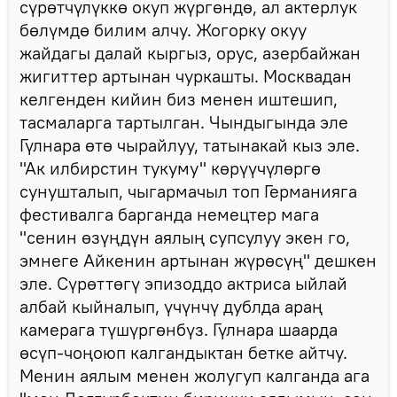
сүрөтчүлүккө окуп жүргөндө, ал актерлук
бөлүмдө билим алчу. Жогорку окуу
жайдагы далай кыргыз, орус, азербайжан
жигиттер артынан чуркашты. Москвадан
келгенден кийин биз менен иштешип,
тасмаларга тартылган. Чындыгында эле
Гүлнара өтө чырайлуу, татынакай кыз эле.
"Ак илбирстин тукуму" көрүүчүлөргө
сунушталып, чыгармачыл топ Германияга
фестивалга барганда немецтер мага
"сенин өзүңдүн аялың супсулуу экен го,
эмнеге Айкенин артынан жүрөсүң" дешкен
эле. Сүрөттөгү эпизоддо актриса ыйлай
албай кыйналып, үчүнчү дублда араң
камерага түшүргөнбүз. Гүлнара шаарда
өсүп-чоңоюп калгандыктан бетке айтчу.
Менин аялым менен жолугуп калганда ага