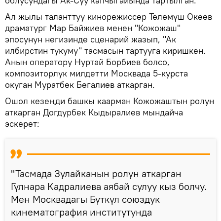
облусундагы Ак-Суу капчыгайында тартылган.
Ал жылы таланттуу кинорежиссер Төлөмүш Океев
драматург Мар Байжиев менен "Кожожаш"
эпосунун негизинде сценарий жазып, "Ак
илбирстин тукуму" тасмасын тартууга киришкен.
Анын оператору Нуртай Борбиев болсо,
композиторлук милдетти Москвада 5-курста
окуган Муратбек Бегалиев аткарган.
Ошол кезеңди башкы каарман Кожожаштын ролун
аткарган Догдурбек Кыдыралиев мындайча
эскерет:
"Тасмада Зулайканын ролун аткарган
Гүлнара Кадралиева аябай сулуу кыз болчу.
Мен Москвадагы Бүткүл союздук
кинематография институтунда