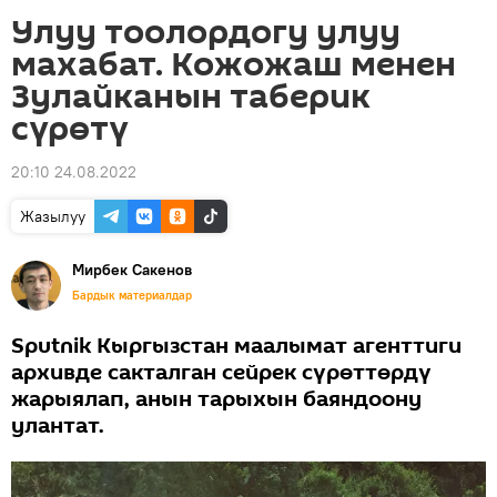
Улуу тоолордогу улуу
махабат. Кожожаш менен
Зулайканын таберик
сүрөтү
20:10 24.08.2022
Жазылуу
Мирбек Сакенов
Бардык материалдар
Sputnik Кыргызстан маалымат агенттиги
архивде сакталган сейрек сүрөттөрдү
жарыялап, анын тарыхын баяндоону
улантат.