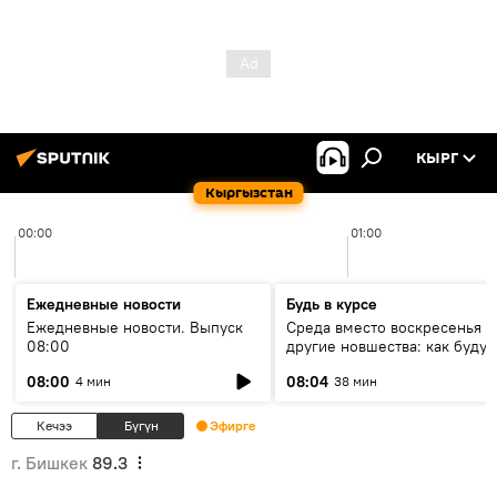
КЫРГ
Кыргызстан
00:00
01:00
Ежедневные новости
Будь в курсе
Ежедневные новости. Выпуск
Среда вместо воскресенья и
08:00
другие новшества: как будут
проходить выборы в КР?
08:00
08:04
4 мин
38 мин
Кечээ
Бүгүн
Эфирге
г. Бишкек
89.3