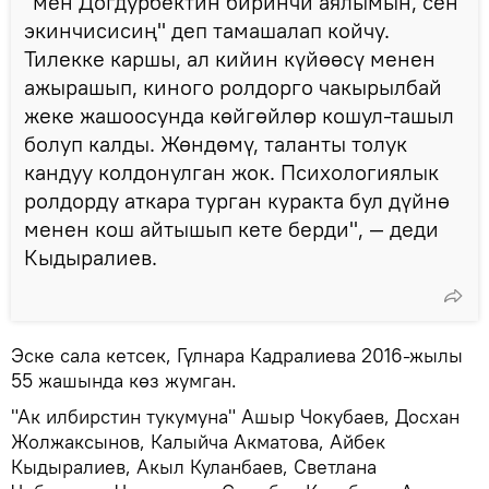
"мен Догдурбектин биринчи аялымын, сен
экинчисисиң" деп тамашалап койчу.
Тилекке каршы, ал кийин күйөөсү менен
ажырашып, киного ролдорго чакырылбай
жеке жашоосунда көйгөйлөр кошул-ташыл
болуп калды. Жөндөмү, таланты толук
кандуу колдонулган жок. Психологиялык
ролдорду аткара турган куракта бул дүйнө
менен кош айтышып кете берди", — деди
Кыдыралиев.
Эске сала кетсек, Гүлнара Кадралиева 2016-жылы
55 жашында көз жумган.
"Ак илбирстин тукумуна" Ашыр Чокубаев, Досхан
Жолжаксынов, Калыйча Акматова, Айбек
Кыдыралиев, Акыл Куланбаев, Светлана