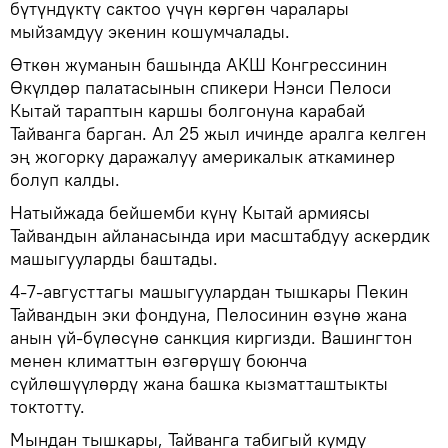
бүтүндүктү сактоо үчүн көргөн чаралары
мыйзамдуу экенин кошумчалады.
Өткөн жуманын башында АКШ Конгрессинин
Өкүлдөр палатасынын спикери Нэнси Пелоси
Кытай тараптын каршы болгонуна карабай
Тайванга барган. Ал 25 жыл ичинде аралга келген
эң жогорку даражалуу америкалык аткаминер
болуп калды.
Натыйжада бейшемби күнү Кытай армиясы
Тайвандын айланасында ири масштабдуу аскердик
машыгууларды баштады.
4-7-августтагы машыгуулардан тышкары Пекин
Тайвандын эки фондуна, Пелосинин өзүнө жана
анын үй-бүлөсүнө санкция киргизди. Вашингтон
менен климаттын өзгөрүшү боюнча
сүйлөшүүлөрдү жана башка кызматташтыкты
токтотту.
Мындан тышкары, Тайванга табигый кумду