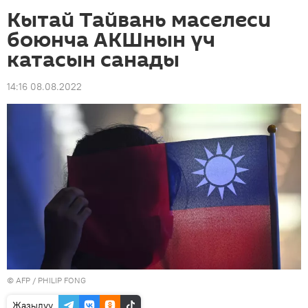
Кытай Тайвань маселеси
боюнча АКШнын үч
катасын санады
14:16 08.08.2022
©
AFP
/ PHILIP FONG
Жазылуу