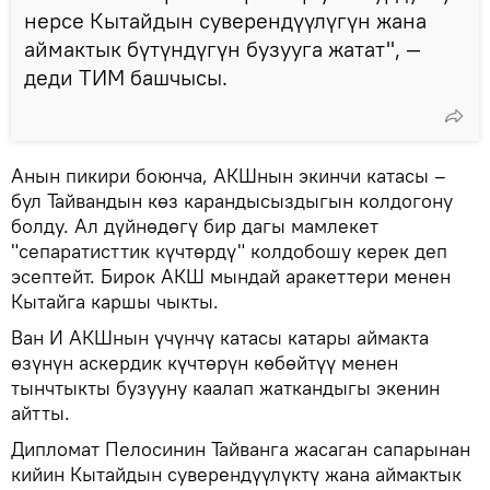
нерсе Кытайдын суверендүүлүгүн жана
аймактык бүтүндүгүн бузууга жатат", —
деди ТИМ башчысы.
Анын пикири боюнча, АКШнын экинчи катасы –
бул Тайвандын көз карандысыздыгын колдогону
болду. Ал дүйнөдөгү бир дагы мамлекет
"сепаратисттик күчтөрдү" колдобошу керек деп
эсептейт. Бирок АКШ мындай аракеттери менен
Кытайга каршы чыкты.
Ван И АКШнын үчүнчү катасы катары аймакта
өзүнүн аскердик күчтөрүн көбөйтүү менен
тынчтыкты бузууну каалап жаткандыгы экенин
айтты.
Дипломат Пелосинин Тайванга жасаган сапарынан
кийин Кытайдын суверендүүлүктү жана аймактык