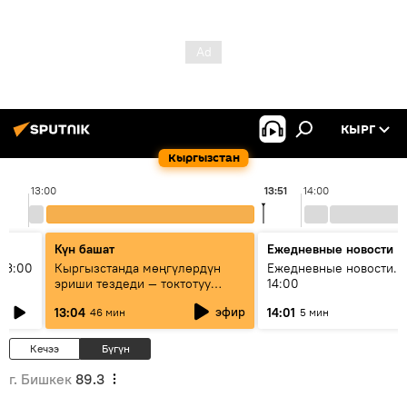
КЫРГ
Кыргызстан
13:00
13:51
14:00
Күн башат
Ежедневные новости
13:00
Кыргызстанда мөңгүлөрдүн
Ежедневные новости. 
эриши тездеди — токтотуу
14:00
мүмкүн эмеспи?
эфир
13:04
14:01
46 мин
5 мин
Кечээ
Бүгүн
г. Бишкек
89.3