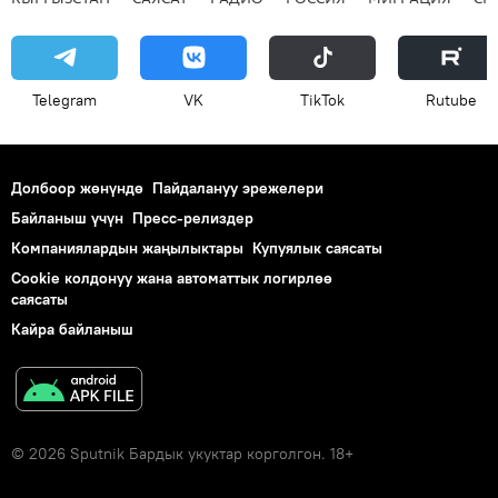
Telegram
VK
ТikТоk
Rutube
Долбоор жөнүндө
Пайдалануу эрежелери
Байланыш үчүн
Пресс-релиздер
Компаниялардын жаңылыктары
Купуялык саясаты
Cookie колдонуу жана автоматтык логирлөө
саясаты
Кайра байланыш
© 2026 Sputnik Бардык укуктар корголгон. 18+