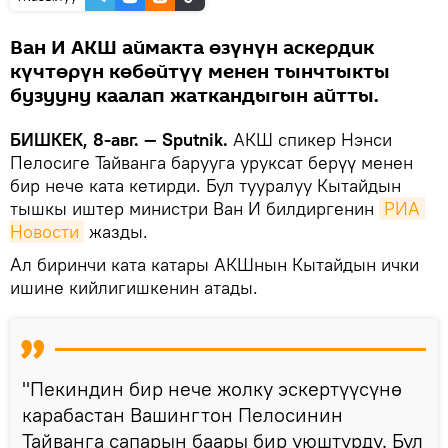
Ван И АКШ аймакта өзүнүн аскердик
күчтөрүн көбөйтүү менен тынчтыкты
бузууну каалап жаткандыгын айтты.
БИШКЕК, 8-авг. — Sputnik.
АКШ спикер Нэнси
Пелосиге Тайванга барууга уруксат берүү менен
бир нече ката кетирди. Бул тууралуу Кытайдын
тышкы иштер министри Ван И билдиргенин
РИА 
Новости
жазды.
Ал биринчи ката катары АКШнын Кытайдын ички
ишине кийлигишкенин атады.
"Пекиндин бир нече жолку эскертүүсүнө
карабастан Вашингтон Пелосинин
Тайванга сапарын баары бир уюштурду. Бул