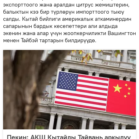
экспорттоого жана аралдан цитрус жемиштерин,
балыктын кээ бир түрлөрүн импорттоого тыюу
салды. Кытай бийлиги америкалык аткаминердин
сапарынын бардык кесепеттери али алдыда
экенин жана алар үчүн жоопкерчиликти Вашингтон
менен Тайбэй тартарын билдирүүдө.
Пекин: АКШ Кытайды Тайвань аркылуу