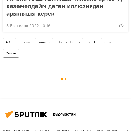
көзөмөлдөйм деген иллюзиядан
арылышы керек
8 Баш оона 2022, 10:16
АКШ
Кытай
Тайвань
Нэнси Пелоси
Ван И
ката
Саясат
Кыргызстан
КЫРГЫЗСТАН
САЯСАТ
РАДИО
РОССИЯ
МИГРАЦИЯ
СП