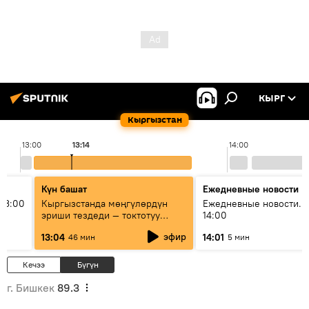
КЫРГ
Кыргызстан
13:00
13:14
14:00
Күн башат
Ежедневные новости
13:00
Кыргызстанда мөңгүлөрдүн
Ежедневные новости. 
эриши тездеди — токтотуу
14:00
мүмкүн эмеспи?
эфир
13:04
14:01
46 мин
5 мин
Кечээ
Бүгүн
г. Бишкек
89.3