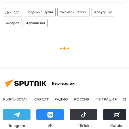
Дүйнөдө
Владимир Путин
Эмомали Рахмон
жолугушуу
кырдаал
Афганистан
Кыргызстан
КЫРГЫЗСТАН
САЯСАТ
РАДИО
РОССИЯ
МИГРАЦИЯ
СП
Telegram
VK
ТikТоk
Rutube