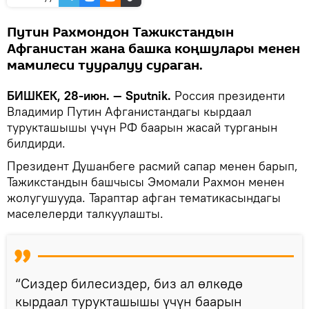
Путин Рахмондон Тажикстандын
Афганистан жана башка коңшулары менен
мамилеси тууралуу сураган.
БИШКЕК, 28-июн. — Sputnik.
Россия президенти
Владимир Путин Афганистандагы кырдаал
турукташышы үчүн РФ баарын жасай турганын
билдирди.
Президент Душанбеге расмий сапар менен барып,
Тажикстандын башчысы Эмомали Рахмон менен
жолугушууда. Тараптар афган тематикасындагы
маселелерди талкуулашты.
“Сиздер билесиздер, биз ал өлкөдө
кырдаал турукташышы үчүн баарын