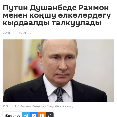
Путин Душанбеде Рахмон
менен коңшу өлкөлөрдөгү
кырдаалды талкуулады
22:16 28.06.2022
©
Sputnik
/ Михаил Метцель
/
Медиабанкка өтүү
Жазылуу