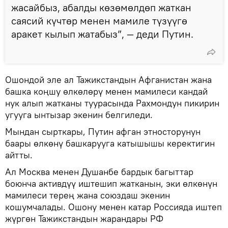
жасайбыз, абалды көзөмөлдөп жаткан
саясий күчтөр менен мамиле түзүүгө
аракет кылып жатабыз”, — деди Путин.
Ошондой эле ал Тажикстандын Афганистан жана
башка коңшу өлкөлөрү менен мамилеси кандай
нук алып жатканы туурасында Рахмондун пикирин
угууга ынтызар экенин белгиледи.
Мындан сырткары, Путин афган этносторунун
баары өлкөнү башкарууга катышышы керектигин
айтты.
Ал Москва менен Душанбе бардык багыттар
боюнча активдүү иштешип жатканын, эки өлкөнүн
мамилеси терең жана союздаш экенин
кошумчалады. Ошону менен катар Россияда иштеп
жүргөн Тажикстандын жарандары РФ