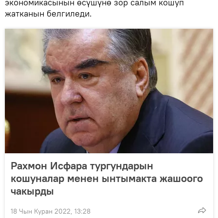
экономикасынын өсүшүнө зор салым кошуп
жатканын белгиледи.
Рахмон Исфара тургундарын
кошуналар менен ынтымакта жашоого
чакырды
18 Чын Куран 2022, 13:28