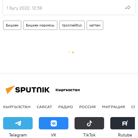
1 Бугу 2022, 12:56
Бишкек
Бишкек мэриясы
троллейбус
каттам
Кыргызстан
КЫРГЫЗСТАН
САЯСАТ
РАДИО
РОССИЯ
МИГРАЦИЯ
СП
Telegram
VK
ТikТоk
Rutube