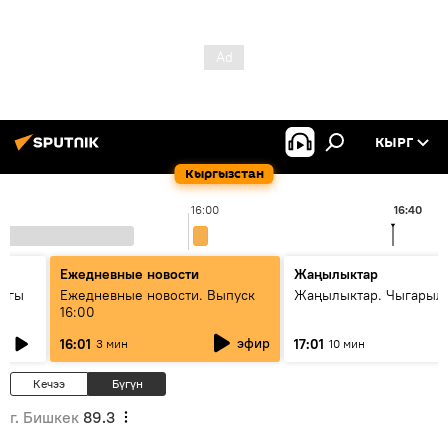
КЫРГ
Кыргызстан
16:00
16:40
Ежедневные новости
Жаңылыктар
дагы
Ежедневные новости. Выпуск
Жаңылыктар. Чыгарыл
16:00
ызмат
эфир
16:01
17:01
3 мин
10 мин
Кечээ
Бүгүн
г. Бишкек
89.3