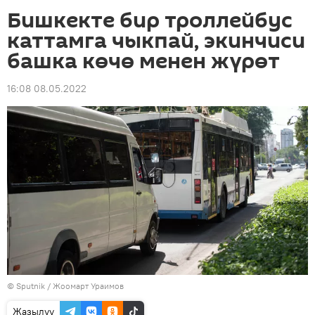
Бишкекте бир троллейбус
каттамга чыкпай, экинчиси
башка көчө менен жүрөт
16:08 08.05.2022
©
Sputnik / Жоомарт Ураимов
Жазылуу