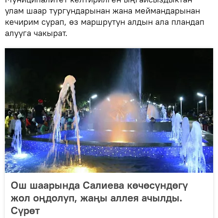
улам шаар тургундарынан жана меймандарынан
кечирим сурап, өз маршрутун алдын ала пландап
алууга чакырат.
Ош шаарында Салиева көчөсүндөгү
жол оңдолуп, жаңы аллея ачылды.
Сүрөт