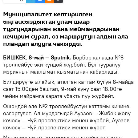
Муниципалитет келтирилген
ыңгайсыздыктан улам шаар
тургундарынан жана меймандарынан
кечирим сурап, өз маршрутун алдын ала
пландап алууга чакырды.
БИШКЕК, 8-май — Sputnik.
Борбор калаада №8
троллейбус эки күндөй жүрбөйт. Бул тууралуу
мэриянын маалымат кызматынан кабарлады.
Билдирүүгө ылайык, аталган каттам бүгүн 8-майда
саат 15.00дөн баштап, 9-май күнү саат 18.00гө
чейин майрамга карата убактылуу жүрбөйт.
Ошондой эле №2 троллейбустун каттамы кичине
өзгөртүлөт. Ал мурдагыдай Ауэзов — Жибек жолу
көчөсү — Чүй проспектиси менен жүрбөй, Ауэзов
көчөсү — Чүй проспектиси менен жүрөт.
Муниципалитет келтирилген ыңгайсыздыктан