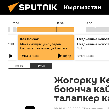
Кыргызстан
17:00
17:36
18:00
Көз мончок
Ежедневные новос
ыш 17:00
Мекенчилдик үй-бүлөдөн
Ежедневные новост
башталат: өз өлкөсүн баалаган
18:00
муунду кантип тарбиялоо
эфир
17:04
18:01
47 мин
8 мин
керек?
Кечээ
Бүгүн
Жогорку Ке
боюнча ка
талапкер к
16:39 01.02.2022
(Жаңыртылды:
1