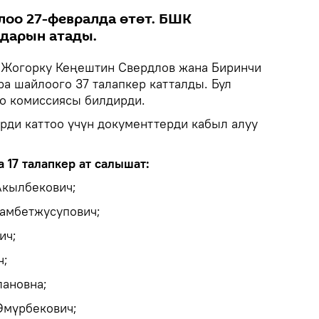
лоо 27-февралда өтөт. БШК
дарын атады.
.
Жогорку Кеңештин Свердлов жана Биринчи
а шайлоого 37 талапкер катталды. Бул
о комиссиясы билдирди.
ерди каттоо үчүн документтерди кабыл алуу
 17 талапкер ат салышат:
Акылбекович;
амбетжусупович;
ич;
ч;
ановна;
Өмүрбекович;