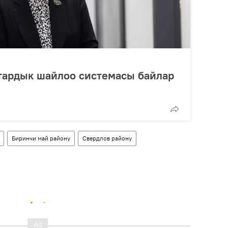
тардык шайлоо системасы байлар
Биринчи май району
Свердлов району