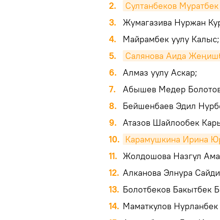
2.
Султанбеков Муратбек
3.
Жумагазива Нуржан Ку
4.
Майрамбек уулу Калыс;
5.
Салянова Аида Жеңиш
6.
Алмаз уулу Аскар;
7.
Абышев Медер Болотов
8.
Бейшенбаев Эдил Нурб
9.
Атазов Шайлообек Кар
10.
Карамушкина Ирина Ю
11.
Жолдошова Назгүл Ама
12.
Алканова Элнура Сайди
13.
Болотбеков Бакытбек Б
14.
Маматкулов Нурланбек