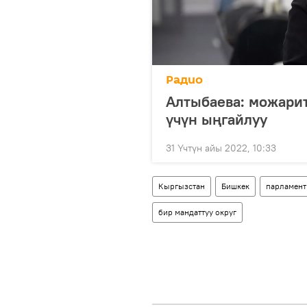
Радио
Алтыбаева: можари
үчүн ыңгайлуу
31 Үчтүн айы 2022, 10:33
Кыргызстан
Бишкек
парламент
бир мандаттуу округ