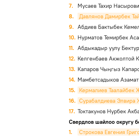
7.
Мусаев Тахир Насырови
8.
Давлянов Дамирбек Та
9.
Абдиев Бактыбек Кемел
10.
Нурматов Темирбек Аса
11.
Абдыкадыр уулу Бектур
12.
Келгенбаев Акжолтой К
13.
Капаров Чыңгыз Капаро
14.
Мамбетсадыков Азамат
15.
Кермалиев Таалайбек 
16.
Сурабалдиева Элвира 
17.
Токтакунов Нурбек Акб
Свердлов шайлоо округу б
1.
Строкова Евгения Григ