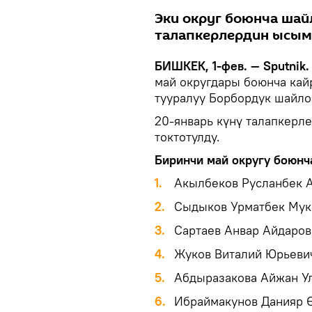
Эки округ боюнча шай
талапкерлердин ысым
БИШКЕК, 1-фев. — Sputnik
май округдары боюнча кайр
тууралуу Борбордук шайло
20-январь күнү талапкерл
токтотулду.
Биринчи май округу боюнча
1.
Акылбеков Русланбек 
2.
Сыдыков Урматбек Мук
3.
Сартаев Анвар Айдаров
4.
Жуков Виталий Юрьеви
5.
Абдыразакова Айжан Ул
6.
Ибраймакунов Данияр 