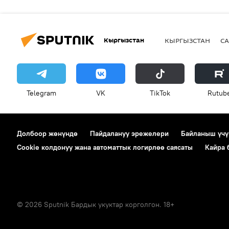
Кыргызстан
КЫРГЫЗСТАН
СА
Telegram
VK
ТikТоk
Rutub
Долбоор жөнүндө
Пайдалануу эрежелери
Байланыш үчү
Cookie колдонуу жана автоматтык логирлөө саясаты
Кайра
© 2026 Sputnik Бардык укуктар корголгон. 18+