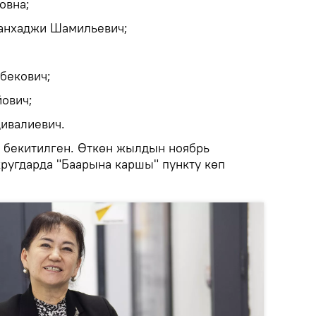
овна;
анхаджи Шамильевич;
бекович;
ович;
дивалиевич.
 бекитилген. Өткөн жылдын ноябрь
ругдарда "Баарына каршы" пункту көп