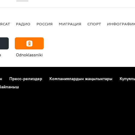
ЯСАТ
РАДИО
РОССИЯ
МИГРАЦИЯ
СПОРТ
ИНФОГРАФИ
e
Odnoklassniki
н
Пресс-релиздер
Компаниялардын жаңылыктары
Купуял
 байланыш