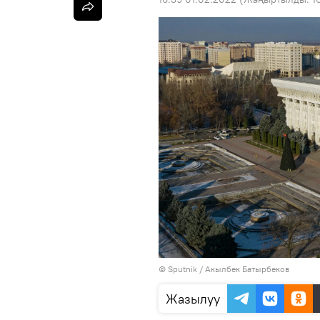
©
Sputnik / Акылбек Батырбеков
Жазылуу