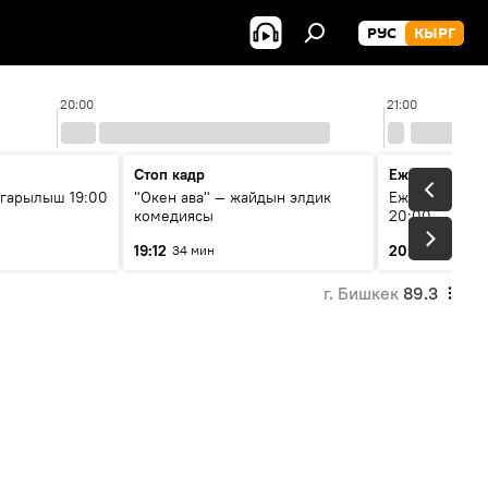
РУС
КЫРГ
20:00
21:00
Стоп кадр
Ежедневные 
гарылыш 19:00
"Окен ава" — жайдын элдик
Ежедневные н
комедиясы
20:00
19:12
20:01
34 мин
7 мин
г. Бишкек
89.3