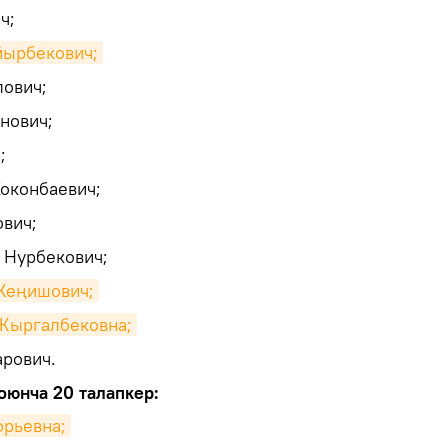
ч;
йырбекович;
ович;
нович;
;
оконбаевич;
вич;
 Нурбекович;
Жеңишович;
Жыргалбековна;
арович.
оюнча 20 талапкер:
орьевна;