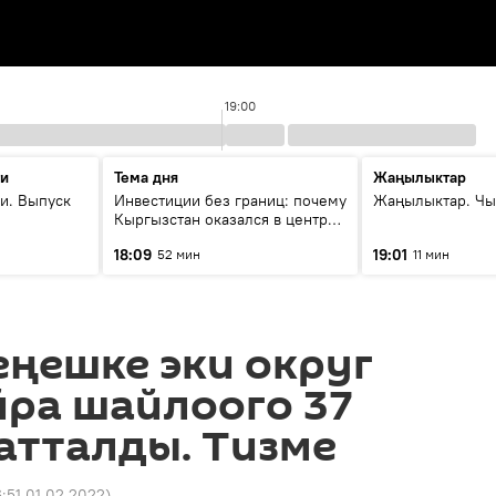
19:00
ти
Тема дня
Жаңылыктар
и. Выпуск
Инвестиции без границ: почему
Жаңылыктар. Чы
Кыргызстан оказался в центре
внимания бизнеса
18:09
19:01
52 мин
11 мин
ңешке эки округ
йра шайлоого 37
атталды. Тизме
6:51 01.02.2022
)