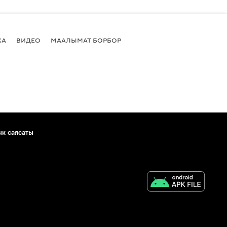
КА
ВИДЕО
МААЛЫМАТ БОРБОР
ык саясаты