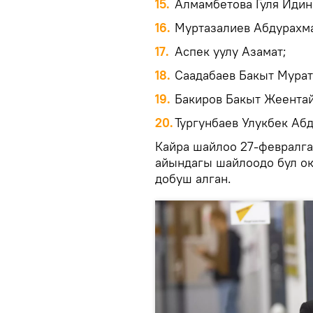
15.
Алмамбетова Гуля Идин
16.
Муртазалиев Абдурахм
17.
Аспек уулу Азамат;
18.
Саадабаев Бакыт Мурат
19.
Бакиров Бакыт Жеентай
20.
Тургунбаев Улукбек Аб
Кайра шайлоо 27-февралга
айындагы шайлоодо бул ок
добуш алган.