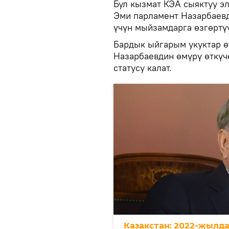
Бул кызмат КЭА сыяктуу эл
Эми парламент Назарбаев
үчүн мыйзамдарга өзгөртү
Бардык ыйгарым укуктар ө
Назарбаевдин өмүрү өткүчө
статусу калат.
Казакстан: 2022-жылда