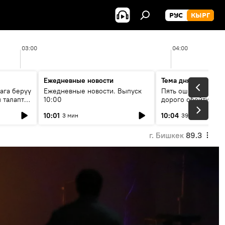
РУС
КЫРГ
03:00
04:00
Ежедневные новости
Тема дня
ага берүү
Ежедневные новости. Выпуск
Пять ошибок котор
 талаптар
10:00
дорого обойтись п
жилья
10:01
10:04
3 мин
39 мин
г. Бишкек
89.3