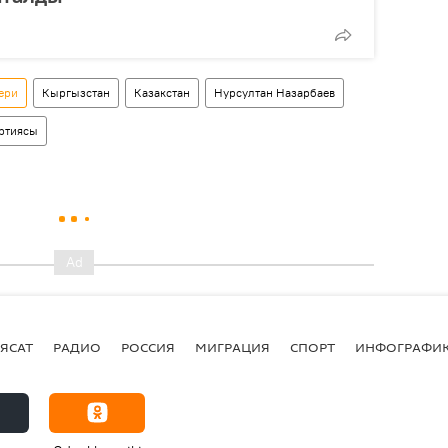
ери
Кыргызстан
Казакстан
Нурсултан Назарбаев
артиясы
ЯСАТ
РАДИО
РОССИЯ
МИГРАЦИЯ
СПОРТ
ИНФОГРАФИ