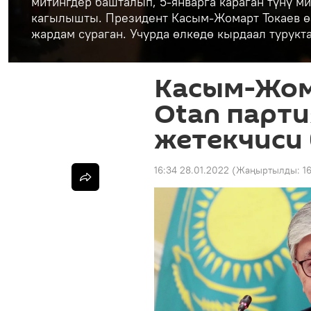
митингдер башталып, 5-январга караган түнү м
кагылышты. Президент Касым-Жомарт Токаев ө
жардам сураган. Учурда өлкөдө кырдаал турукт
Касым-Жом
Otan парт
жетекчиси
16:34 28.01.2022
(Жаңыртылды:
1