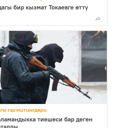
дагы бир кызмат Токаевге өттү
гы газ митингдери
аламандыкка тиешеси бар деген
аталды