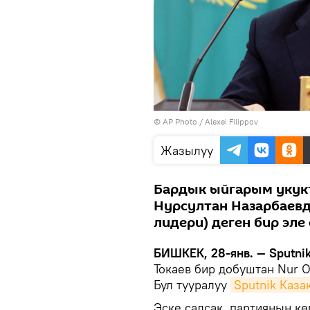
©
AP Photo
/ Alexei Filippov
Жазылуу
Бардык ыйгарым укукт
Нурсултан Назарбаевд
лидери) деген бир эле 
БИШКЕК, 28-янв. — Sputni
Токаев бир добуштан Nur 
Бул тууралуу
Sputnik Каза
Эске салсак, партиянын к