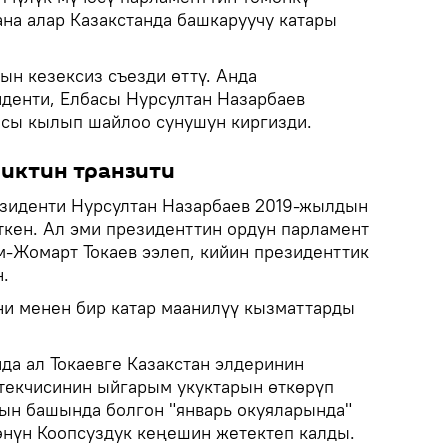
на алар Казакстанда башкаруучу катары
нын кезексиз съезди өттү. Анда
иденти, Елбасы Нурсултан Назарбаев
асы кылып шайлоо сунушун киргизди.
иктин транзити
езиденти Нурсултан Назарбаев 2019-жылдын
ткен. Ал эми президенттин ордун парламент
-Жомарт Токаев ээлеп, кийин президенттик
.
ни менен бир катар маанилүү кызматтарды
да ал Токаевге Казакстан элдеринин
текчисинин ыйгарым укуктарын өткөрүп
ын башында болгон "январь окуяларында"
нүн Коопсуздук кеңешин жетектеп калды.