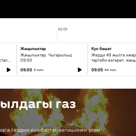
02:00
Жаңылыктар
Күн башат
F
Жаңылыктар. Чыгарылыш
Жерди 49 жылга ижар
стала
09:00
тартиби өзгөрөт: жаңы
эмнени көздөйт?
09:00
09:05
4 мин
44 мин
жылдагы газ
аага газдын кымбаттап кетишинен улам