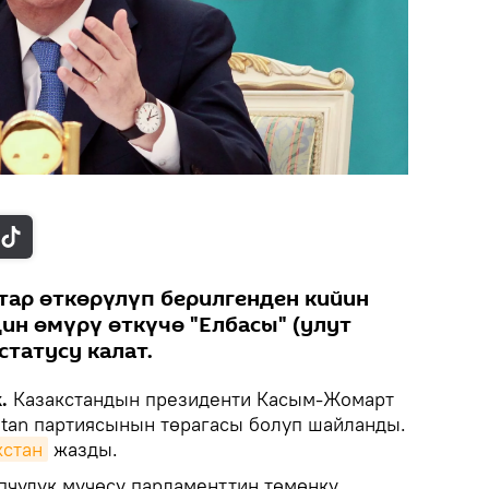
ар өткөрүлүп берилгенден кийин
ин өмүрү өткүчө "Елбасы" (улут
статусу калат.
k.
Казакстандын президенти Касым-Жомарт
Otan партиясынын төрагасы болуп шайланды.
кстан
жазды.
өпчүлүк мүчөсү парламенттин төмөнкү