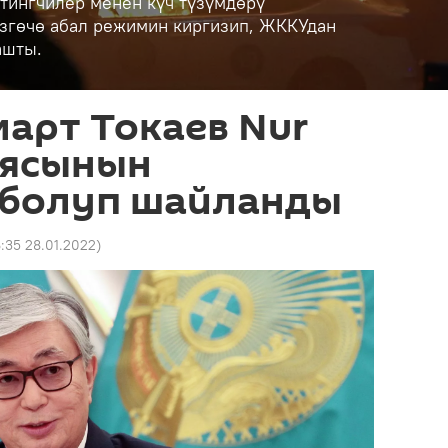
итингчилер менен күч түзүмдөрү
згөчө абал режимин киргизип, ЖККУдан
ашты.
арт Токаев Nur
иясынын
 болуп шайланды
6:35 28.01.2022
)