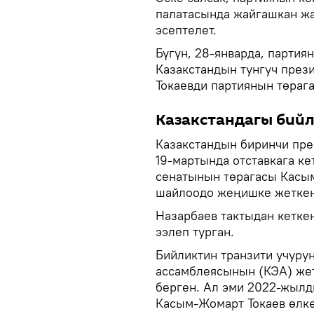
палатасында жайгашкан жа
эсептелет.
Бүгүн, 28-январда, партия
Казакстандын тунгуч през
Токаевди партиянын төраг
Казакстандагы бийл
Казакстандын биринчи пр
19-мартында отставкага ке
сенатынын төрагасы Касым
шайлоодо жеңишке жеткен
Назарбаев тактыдан кетке
ээлеп турган.
Бийликтин транзити учурун
ассамблеясынын (КЭА) же
берген. Ал эми 2022-жылд
Касым-Жомарт Токаев өлкө