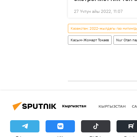
27 Үчтүн айы 2022, 11:07
Казакстан: 2022-жылдагы газ митингд
Касым-Жомарт Токаев
Nur Otan п
Кыргызстан
КЫРГЫЗСТАН
СА