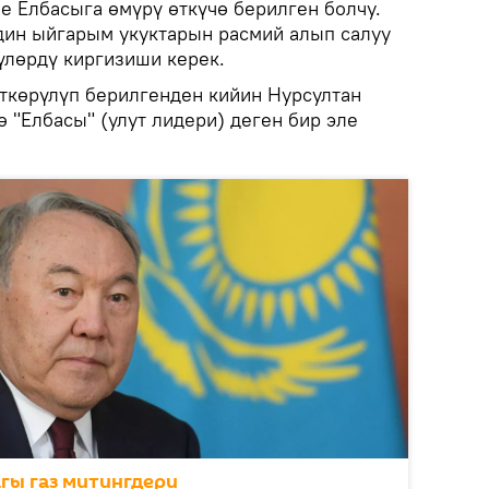
е Елбасыга өмүрү өткүчө берилген болчу.
дин ыйгарым укуктарын расмий алып салуу
үлөрдү киргизиши керек.
ткөрүлүп берилгенден кийин Нурсултан
 "Елбасы" (улут лидери) деген бир эле
гы газ митингдери