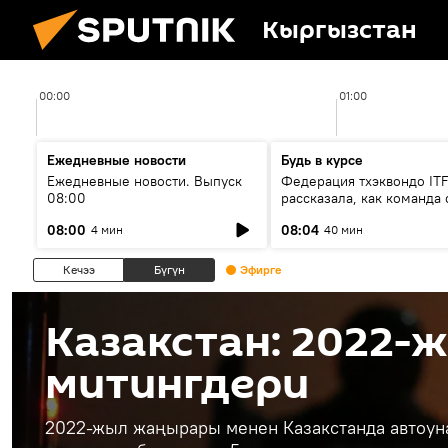
Кыргызстан
00:00
01:00
Ежедневные новости
Будь в курсе
Ежедневные новости. Выпуск
Федерация тхэквондо IT
08:00
рассказала, как команда 
жертвой мошенников
08:00
08:04
4 мин
40 мин
Кечээ
Бүгүн
Эфирге
Казакстан: 2022-
митингдери
2022-жыл жаңырары менен Казакстанда автоун