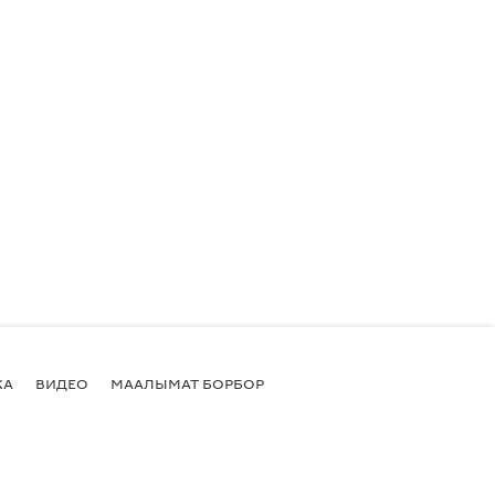
КА
ВИДЕО
МААЛЫМАТ БОРБОР