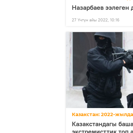
Назарбаев ээлеген 
27 Үчтүн айы 2022, 10:16
Казакстан: 2022-жылда
Казакстандагы баш
экстремисттик топ 