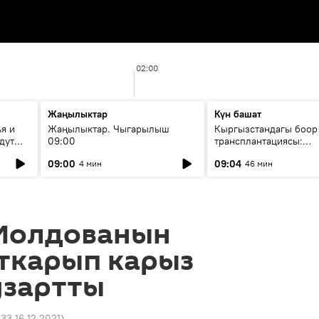
02:00
Жаңылыктар
Күн башат
я и
Жаңылыктар. Чыгарылыш
Кыргызстандагы боор
дут
09:00
трансплантациясы:
жетишкендиктер жана
09:00
09:04
4 мин
46 мин
келечеги
 Молдованын
аткарып карыз
узартты
:33 16.12.2021
)