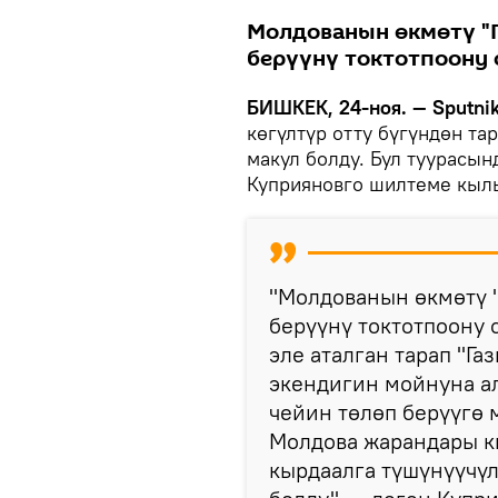
Молдованын өкмөтү "Г
берүүнү токтотпоону
БИШКЕК, 24-ноя. — Sputnik
көгүлтүр отту бүгүндөн та
макул болду. Бул туурасы
Куприяновго шилтеме кыл
"Молдованын өкмөтү "
берүүнү токтотпоону
эле аталган тарап "Г
экендигин мойнуна а
чейин төлөп берүүгө 
Молдова жарандары к
кырдаалга түшүнүүчүл