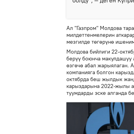
болду", — деген Купри
Ал "Газпром" Молдова тар
милдеттенмелерин аткара
мезгилде төгөрүнө ишеним
Молдова бийлиги 22-октябр
берүү боюнча макулдашуу 
өзгөчө абал жарыялаган. 
компанияга болгон карызд
октябрда беш жылдык жаң
карыздарына 2022-жылы ау
туумдарды эске алганда б