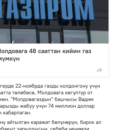
Молдовага 48 сааттан кийин газ
мүмкүн
эгерде 22-ноябрда газды колдонгону үчүн
атта төлөбөсө, Молдовага көгүлтүр от
ткен. "Молдовагаздын" башчысы Вадим
арызды жабуу үчүн 74 миллион доллар
 кабарлаган.
у айтылган каражат бөлүнөрүн, бирок ал
убакыт зарылдыгын, себеби чечимди