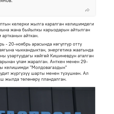
янов.
аптын келерки жылга каралган келишимдеги
рына жана быйылкы карыздарын айтылган
 артканын айткан.
ь - 20-ноябрь арасында көгүлтүр отту
аягына чыккандыктан, энергетика жаатында
Аны узартуудагы көйгөй Кишиневдун аталган
арынан улам жаралган. Анткен менен 29-
ы келишимди "Молдовагаздын"
дит жүргүзүү шарты менен түзүшкөн. Ал
еш жылда төлөнөрү пландалган.