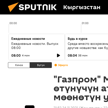
Кыргызстан
00:00
01:00
Ежедневные новости
Будь в курсе
Ежедневные новости. Выпуск
Среда вместо воскресень
08:00
другие новшества: как бу
проходить выборы в КР?
08:00
08:04
4 мин
38 мин
Кечээ
Бүгүн
Эфирге
"Газпром"
өтүнүчүн 
мөөнөтүн 
21:52 24.11.2021
(Жаңыртылды:
22