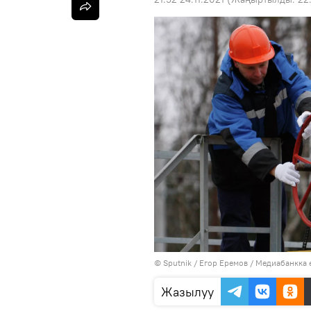
©
Sputnik
/ Егор Еремов
/
Медиабанкка 
Жазылуу