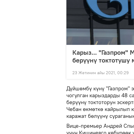
Карыз... "Газпром" 
берүүнү токтотушу 
23 Жетинин айы 2021, 00:29
Дүйшөмбү күнү "Газпром" 
чогулган карыздарды 48 са
берүүнү токтоторун эскер
Чебан өкмөткө кайрылып к
каражат бөлүүнү сураганын
Вице-премьер Андрей Спын
үчүн Кишиневго көбүрөөк 