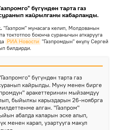
азпромго" бүгүндөн тарта газ
 суранып кайрылганы кабарланды.
.
"Газпром" мунасага келип, Молдованын
рта токтотпоо боюнча суранычын аткарууга
нда
РИА Новости
"Газпромдын" өкүлү Сергей
ып билдирди.
Газпромго" бүгүндөн тарта газ
 суранып кайрылды. Муну менен бирге
азпромдун" аракеттеринин мыйзамдуу
лып, быйылкы карыздарын 26-ноябрга
милдеттенме алган. "Газпром"
ыйын абалда каларын эске алып,
үк менен карап, узартууга макул