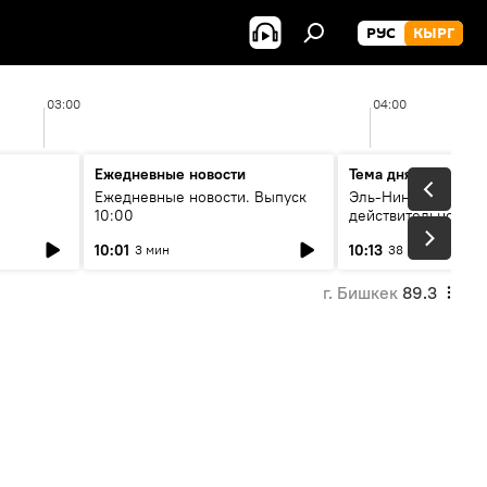
РУС
КЫРГ
03:00
04:00
Ежедневные новости
Тема дня
Ежедневные новости. Выпуск
Эль-Ниньо, жара и 
10:00
действительно вли
 өнүгүү
погоду в Кыргызст
10:01
10:13
3 мин
38 мин
г. Бишкек
89.3