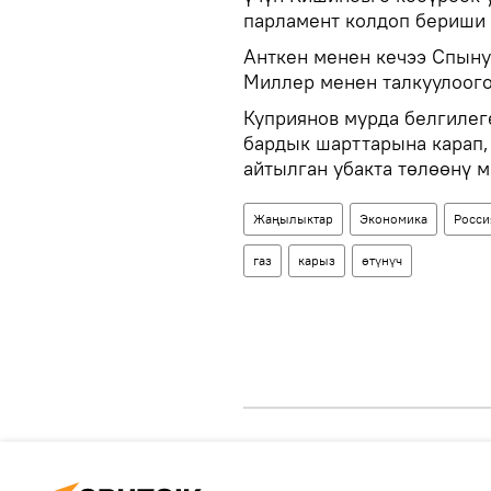
парламент колдоп бериши 
Анткен менен кечээ Спыну
Миллер менен талкуулоого
Куприянов мурда белгилег
бардык шарттарына карап,
айтылган убакта төлөөнү 
Жаңылыктар
Экономика
Росси
газ
карыз
өтүнүч