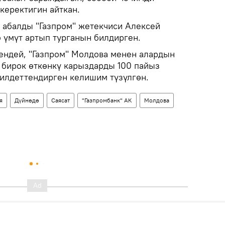
керектигин айткан.
 абалды "Газпром" жетекчиси Алексей
 үмүт артып турганын билдирген.
ендей, "Газпром" Молдова менен алардын
 бирок өткөнкү карыздарды 100 пайыз
милдеттендирген келишим түзүлгөн.
я
Дүйнөдө
Саясат
"Газпромбанк" АК
Молдова