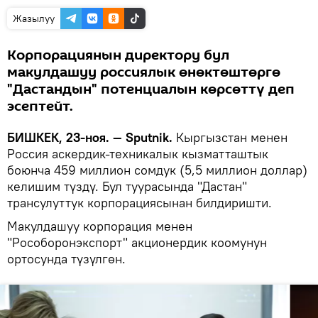
Жазылуу
Корпорациянын директору бул
макулдашуу россиялык өнөктөштөргө
"Дастандын" потенциалын көрсөттү деп
эсептейт.
БИШКЕК, 23-ноя. — Sputnik.
Кыргызстан менен
Россия аскердик-техникалык кызматташтык
боюнча 459 миллион сомдук (5,5 миллион доллар)
келишим түздү. Бул туурасында "Дастан"
трансулуттук корпорациясынан билдиришти.
Макулдашуу корпорация менен
"Рособоронэкспорт" акционердик коомунун
ортосунда түзүлгөн.