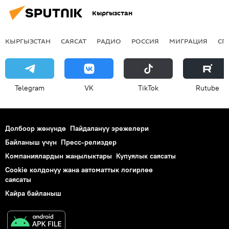
Кыргызстан
КЫРГЫЗСТАН
САЯСАТ
РАДИО
РОССИЯ
МИГРАЦИЯ
СП
Telegram
VK
ТikТоk
Rutube
Долбоор жөнүндө
Пайдалануу эрежелери
Байланыш үчүн
Пресс-релиздер
Компаниялардын жаңылыктары
Купуялык саясаты
Cookie колдонуу жана автоматтык логирлөө
саясаты
Кайра байланыш