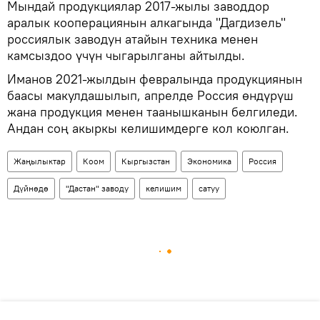
Мындай продукциялар 2017-жылы заводдор
аралык кооперациянын алкагында "Дагдизель"
россиялык заводун атайын техника менен
камсыздоо үчүн чыгарылганы айтылды.
Иманов 2021-жылдын февралында продукциянын
баасы макулдашылып, апрелде Россия өндүрүш
жана продукция менен таанышканын белгиледи.
Андан соң акыркы келишимдерге кол коюлган.
Жаңылыктар
Коом
Кыргызстан
Экономика
Россия
Дүйнөдө
"Дастан" заводу
келишим
сатуу