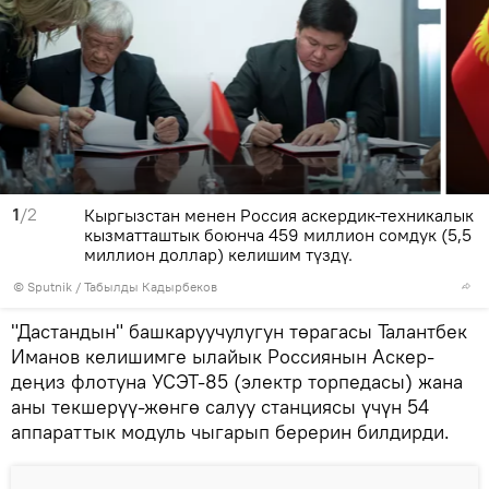
1
/2
Кыргызстан менен Россия аскердик-техникалык
кызматташтык боюнча 459 миллион сомдук (5,5
миллион доллар) келишим түздү.
©
Sputnik / Табылды Кадырбеков
"Дастандын" башкаруучулугун төрагасы Талантбек
Иманов келишимге ылайык Россиянын Аскер-
деңиз флотуна УСЭТ-85 (электр торпедасы) жана
аны текшерүү-жөнгө салуу станциясы үчүн 54
аппараттык модуль чыгарып берерин билдирди.