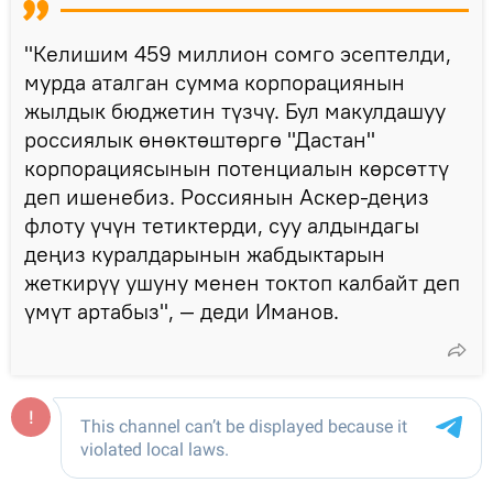
"Келишим 459 миллион сомго эсептелди,
мурда аталган сумма корпорациянын
жылдык бюджетин түзчү. Бул макулдашуу
россиялык өнөктөштөргө "Дастан"
корпорациясынын потенциалын көрсөттү
деп ишенебиз. Россиянын Аскер-деңиз
флоту үчүн тетиктерди, суу алдындагы
деңиз куралдарынын жабдыктарын
жеткирүү ушуну менен токтоп калбайт деп
үмүт артабыз", — деди Иманов.