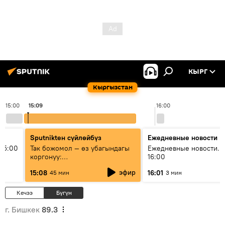
КЫРГ
Кыргызстан
15:00
15:09
16:00
Sputnikteн сүйлөйбүз
Ежедневные новости
15:00
Так божомол — өз убагындагы
Ежедневные новости. 
коргонуу:
16:00
гидрометеорологиялык кызмат
эфир
15:08
16:01
45 мин
3 мин
кантип өркүндөтүлүүдө
Кечээ
Бүгүн
г. Бишкек
89.3