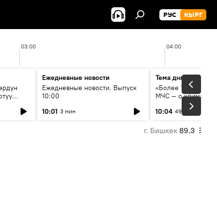
РУС
КЫРГ
03:00
04:00
Ежедневные новости
Тема дня
өрдүн
Ежедневные новости. Выпуск
«Более 1200 сёл в 
отуу
10:00
МЧС — о климате, 
системе оповещен
10:01
10:04
3 мин
49 мин
населения
г. Бишкек
89.3