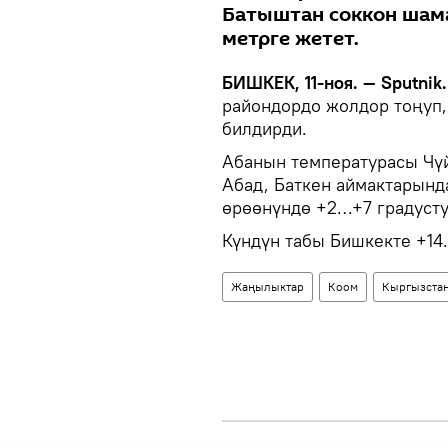
Батыштан соккон шам
метрге жетет.
БИШКЕК, 11-ноя. — Sputnik.
райондордо жолдор тоңуп,
билдирди.
Абанын температурасы Чүй
Абад, Баткен аймактарынд
өрөөнүндө +2…+7 градусту
Күндүн табы Бишкекте +14
Жаңылыктар
Коом
Кыргызста