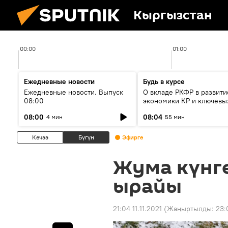
Кыргызстан
00:00
01:00
Ежедневные новости
Будь в курсе
Ежедневные новости. Выпуск
О вкладе РКФР в развити
08:00
экономики КР и ключевы
секторах до 2030 года
08:00
08:04
4 мин
55 мин
Кечээ
Бүгүн
Эфирге
Жума күнгө
ырайы
21:04 11.11.2021
(Жаңыртылды:
23: