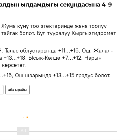
алдын ылдамдыгы секундасына 4-9
Жума күнү тоо этектеринде жана тоолуу
 тайгак болот. Бул тууралуу Кыргызгидромет
, Талас облустарында +11…+16, Ош, Жалал-
а +13…+18, Ысык-Көлдө +7…+12, Нарын
 көрсөтөт.
…+16, Ош шаарында +13…+15 градус болот.
н
аба ырайы