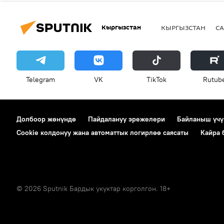
Кыргызстан
КЫРГЫЗСТАН
СА
Telegram
VK
ТikТоk
Rutub
Долбоор жөнүндө
Пайдалануу эрежелери
Байланыш үчү
Cookie колдонуу жана автоматтык логирлөө саясаты
Кайра
© 2026 Sputnik Бардык укуктар корголгон. 18+