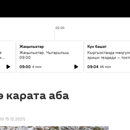
02:00
Жаңылыктар
Күн башат
е
Жаңылыктар. Чыгарылыш
Кыргызстанда мөңгүл
х
09:00
эриши тездеди — токт
мүмкүн эмеспи?
09:00
09:04
4 мин
46 мин
 карата аба
00 15.12.2021
)