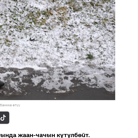
банкка өтүү
гында жаан-чачын күтүлбөйт.