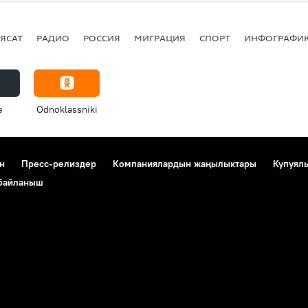
ЯСАТ
РАДИО
РОССИЯ
МИГРАЦИЯ
СПОРТ
ИНФОГРАФИ
e
Odnoklassniki
н
Пресс-релиздер
Компаниялардын жаңылыктары
Купуял
 байланыш