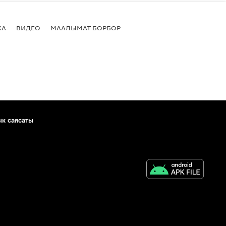
КА
ВИДЕО
МААЛЫМАТ БОРБОР
ык саясаты