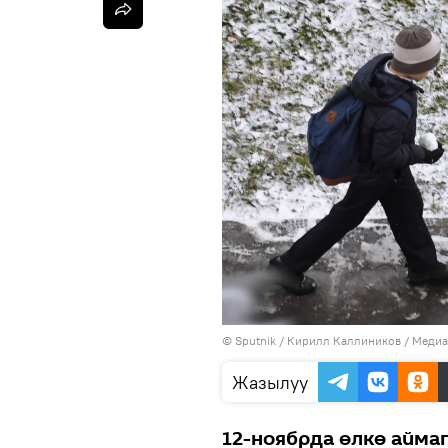
©
Sputnik
/ Кирилл Каллиников
/
Медиа
Жазылуу
12-ноябрда өлкө айма