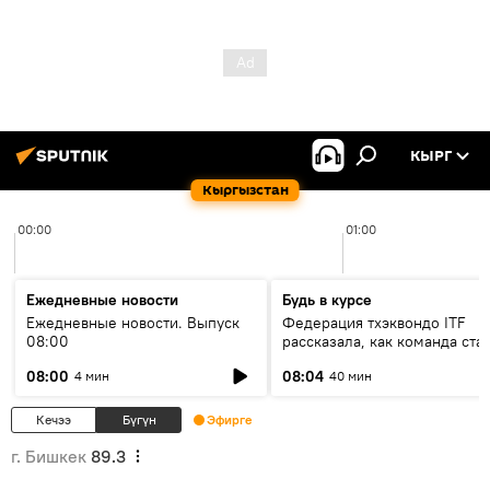
КЫРГ
Кыргызстан
00:00
01:00
Ежедневные новости
Будь в курсе
Ежедневные новости. Выпуск
Федерация тхэквондо ITF
08:00
рассказала, как команда ста
жертвой мошенников
08:00
08:04
4 мин
40 мин
Кечээ
Бүгүн
Эфирге
г. Бишкек
89.3