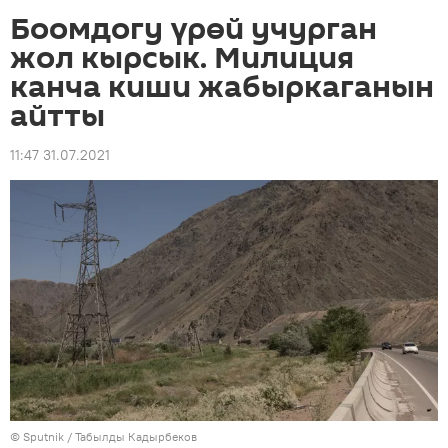
Боомдогу үрөй учурган
жол кырсык. Милиция
канча киши жабыркаганын
айтты
11:47 31.07.2021
©
Sputnik / Табылды Кадырбеков