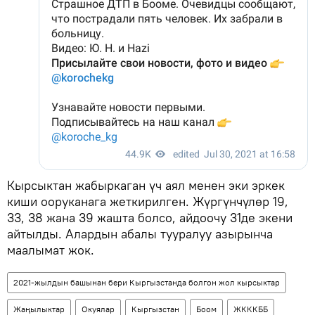
Кырсыктан жабыркаган үч аял менен эки эркек
киши ооруканага жеткирилген. Жүргүнчүлөр 19,
33, 38 жана 39 жашта болсо, айдоочу 31де экени
айтылды. Алардын абалы тууралуу азырынча
маалымат жок.
2021-жылдын башынан бери Кыргызстанда болгон жол кырсыктар
Жаңылыктар
Окуялар
Кыргызстан
Боом
ЖКККББ