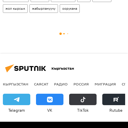
жол кырсык
жабырлануучу
оорукана
Кыргызстан
КЫРГЫЗСТАН
САЯСАТ
РАДИО
РОССИЯ
МИГРАЦИЯ
СП
Telegram
VK
ТikТоk
Rutube