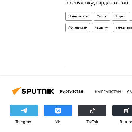
боюнча окуулардан өткөн.
Жаңылыктар
Саясат
Видео
Афганистан
машыгуу
танкачыл
Кыргызстан
КЫРГЫЗСТАН
СА
Telegram
VK
ТikТоk
Rutub