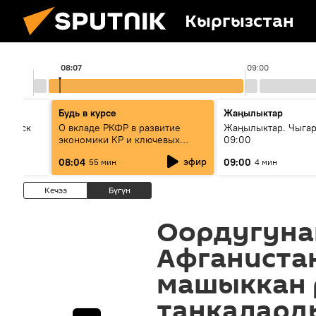
Кыргызстан
08:07
09:00
Будь в курсе
Жаңылыктар
Выпуск
О вкладе РКФР в развитие
Жаңылыктар. Чыга
экономики КР и ключевых
09:00
секторах до 2030 года
эфир
08:04
09:00
55 мин
4 мин
Кечээ
Бүгүн
Оордугуна
Афганиста
машыккан 
танкалард