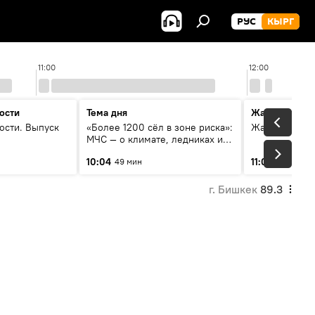
РУС
КЫРГ
11:00
12:00
ости
Тема дня
Жаңылыктар
ости. Выпуск
«Более 1200 сёл в зоне риска»:
Жаңылыктар.
МЧС — о климате, ледниках и
системе оповещения
10:04
11:01
49 мин
3 мин
населения
г. Бишкек
89.3