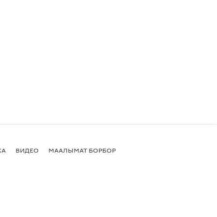
КА
ВИДЕО
МААЛЫМАТ БОРБОР