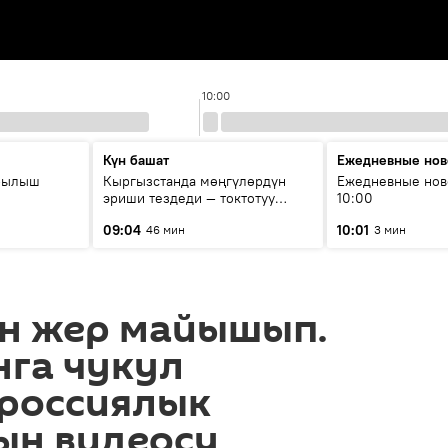
10:00
Күн башат
Ежедневные нов
рылыш
Кыргызстанда мөңгүлөрдүн
Ежедневные нов
эриши тездеди — токтотуу
10:00
мүмкүн эмеспи?
09:04
10:01
46 мин
3 мин
н жер майышып.
нга чукул
россиялык
ын видеосу