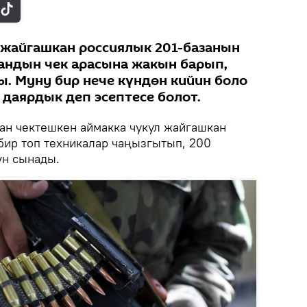
жайгашкан россиялык 201-базанын
андын чек арасына жакын барып,
 Муну бир нече күндөн кийин боло
 даярдык деп эсептесе болот.
ан чектешкен аймакка чукул жайгашкан
бир топ техникалар чаңызгытып, 200
үн сынады.