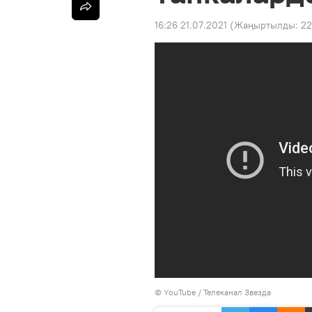
16:26 21.07.2021
(Жаңыртылды:
22
© YouTube /
Телеканал Звезда