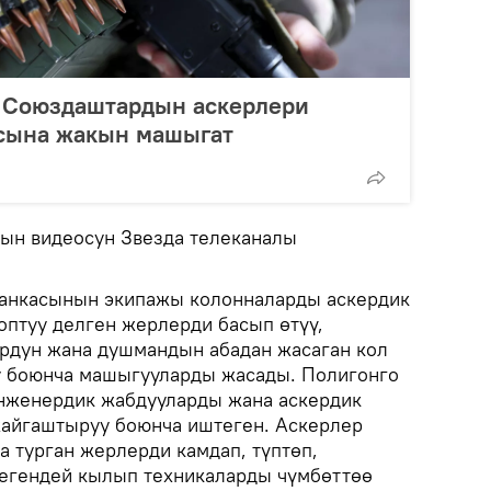
 Союздаштардын аскерлери
асына жакын машыгат
ын видеосун Звезда телеканалы
танкасынын экипажы колонналарды аскердик
ооптуу делген жерлерди басып өтүү,
рдун жана душмандын абадан жасаган кол
у боюнча машыгууларды жасады. Полигонго
инженердик жабдууларды жана аскердик
айгаштыруу боюнча иштеген. Аскерлер
а турган жерлерди камдап, түптөп,
егендей кылып техникаларды чүмбөттөө