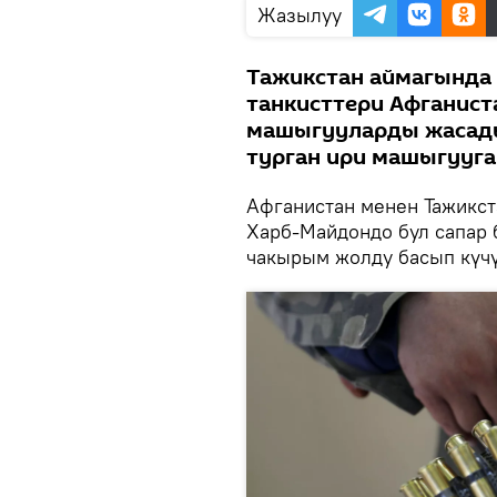
Жазылуу
Тажикстан аймагында 
танкисттери Афганист
машыгууларды жасады.
турган ири машыгууга
Афганистан менен Тажикст
Харб-Майдондо бул сапар 
чакырым жолду басып күч