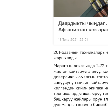
Даярдыкты чыңдап.
Афганистан чек ар
18 Теке 2021, 22:01
201-базанын техникаларын
жарыялады.
Марштын алкагында Т-72 
жактан кайтарууга алуу, к
диверсиялык-чалгын топто
салуусунун мизин кайтару
келгенден кийин экипаж 
техникаларды жашыруун ж
башкаруу жайлары орун ал
душмандын көзүнө билинб