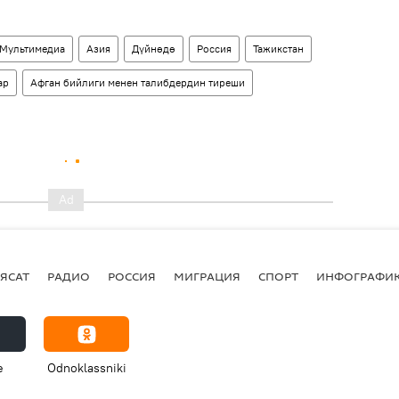
Мультимедиа
Азия
Дүйнөдө
Россия
Тажикстан
ар
Афган бийлиги менен талибдердин тиреши
ЯСАТ
РАДИО
РОССИЯ
МИГРАЦИЯ
СПОРТ
ИНФОГРАФИ
e
Odnoklassniki