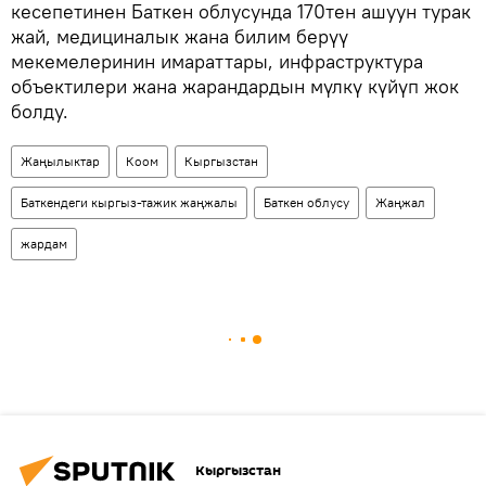
кесепетинен Баткен облусунда 170тен ашуун турак
жай, медициналык жана билим берүү
мекемелеринин имараттары, инфраструктура
объектилери жана жарандардын мүлкү күйүп жок
болду.
Жаңылыктар
Коом
Кыргызстан
Баткендеги кыргыз-тажик жаңжалы
Баткен облусу
Жаңжал
жардам
Кыргызстан