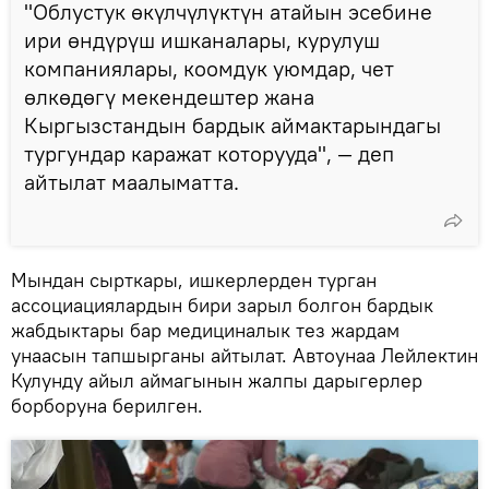
"Облустук өкүлчүлүктүн атайын эсебине
ири өндүрүш ишканалары, курулуш
компаниялары, коомдук уюмдар, чет
өлкөдөгү мекендештер жана
Кыргызстандын бардык аймактарындагы
тургундар каражат которууда", — деп
айтылат маалыматта.
Мындан сырткары, ишкерлерден турган
ассоциациялардын бири зарыл болгон бардык
жабдыктары бар медициналык тез жардам
унаасын тапшырганы айтылат. Автоунаа Лейлектин
Кулунду айыл аймагынын жалпы дарыгерлер
борборуна берилген.