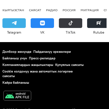
КЫРГЫЗСТАН
САЯСАТ
РАДИО
РОССИЯ
МИГРАЦИЯ
СП
Telegram
VK
ТikТоk
Rutube
Долбоор жөнүндө
Пайдалануу эрежелери
Байланыш үчүн
Пресс-релиздер
Компаниялардын жаңылыктары
Купуялык саясаты
Cookie колдонуу жана автоматтык логирлөө
саясаты
Кайра байланыш