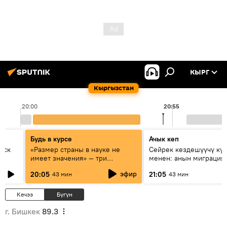
КЫРГ
Кыргызстан
20:00
20:55
Будь в курсе
Ачык кеп
уск
«Размер страны в науке не
Сейрек кездешүүчү ку
имеет значения» — три
менен: анын миграция
эксперта о сотрудничестве
жолу эмнеден кабар б
эфир
20:05
21:05
43 мин
43 мин
России и Кыргызстана в
образовании и исследованиях
Кечээ
Бүгүн
г. Бишкек
89.3