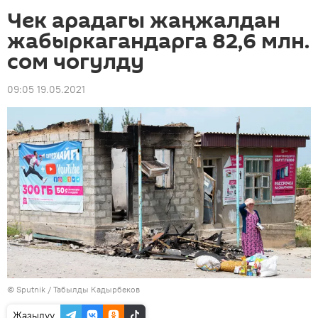
Чек арадагы жаңжалдан
жабыркагандарга 82,6 млн.
сом чогулду
09:05 19.05.2021
©
Sputnik / Табылды Кадырбеков
Жазылуу