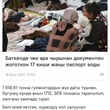
Баткенде чек ара чырынан документин
жоготкон 17 киши жаңы паспорт алды
18 Бугу 2021, 15:03
1 919,61 тонна гуманитардык жүк дагы түшкөн.
Бүгүнкү күндө анын 1712, 309 тоннасы таратылып,
калганы кампада турат.
Белгилей кетсек, куралдуу кол салуунун