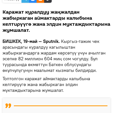
Каражат куралдуу жаңжалдан
жабыркаган аймактарды калыбына
келтирүүгө жана элдин муктаждыктарына
жумшалат.
БИШКЕК, 19-май — Sputnik.
Кыргыз-тажик чек
арасындагы куралдуу кагылыштан
жабыркагандарга жардам көрсөтүү үчүн ачылган
эсепке 82 миллион 604 миң сом чогулду. Бул
туурасында өкмөттүн Баткен облусундагы
өкүлчүлүгүнүн маалымат кызматы билдирди.
Топтолгон каражат аймактарды калыбына
келтирүүгө жана жабыркаган элдин
муктаждыктарына жумшалат.